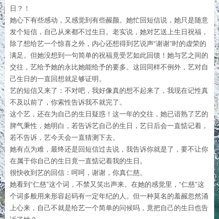
日？！
她心下有些感动，又感觉到有些赧颜。她忙回短信说，她只是随意
发个短信，自己从来都不过生日。老实说，她对艺送上生日祝福，
除了想给艺一个惊喜之外，内心还想得到艺说声“谢谢”时的虚荣的
满足。但她没想到一句简单的祝福竟受艺如此回馈！她与艺之间的
交往，艺给予她的永比她能给予的要多。这回同样不例外，艺对自
己生日的一直回想就足够证明。
艺的短信又来了：不对吧，我好像真的想不起来了，我现在记性真
不及以前了，你索性告诉我不就完了。
这个艺，还在为自己的生日疑惑！这一年的交往，她已谙熟了艺的
脾气秉性，她明白，若告诉艺自己的生日，艺日后会一直惦记着，
若不告诉，艺今天会一直猜测下去。
她有点为难，最终还是回短信过去说，我告诉你就是了，要不让你
在属于你自己的生日竟一直惦记着我的生日。
很快收到艺的回信：呵呵，谢谢，你真仁慈。
她看到“仁慈”这个词，不禁又笑出声来。在她的感觉里，“仁慈”这
个词多般用来形容起码有一定年纪的人。但一种莫名的羞赧忽然涌
上心来，自己不就是给艺一个简单的问候吗，竟把自己的生日也告