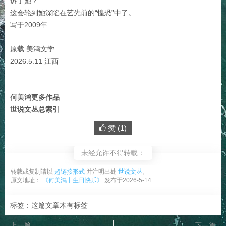
诉了她？
这会轮到她深陷在艺先前的“惶恐”中了。
写于2009年
原载 美鸿文学
2026.5.11 江西
何美鸿更多作品
世说文丛总索引
赞 (
1
)
未经允许不得转载：
转载或复制请以
超链接形式
并注明出处
世说文丛
。
原文地址：
《何美鸿丨生日快乐》
发布于2026-5-14
标签：这篇文章木有标签
上一篇
下一篇