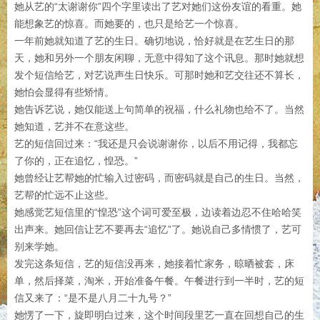
她从艺的“太谢谢你”四个字里读出了艺对她们这份友谊的看重。她
能想象艺的惊喜。而她要的，也只是给艺一个惊喜。
一年前她就知道了艺的生日。确切地说，恰好就是在艺生日的那
天，她和另外一个朋友闲聊，无意中得知了这个讯息。那时她就想
发个短信给艺，对艺说声生日快乐。可那时她和艺交往还不算长，
她怕会显得有些矫情。
她告诉艺说，她仅能送上句简单的祝福，什么礼物也给不了。当然
她知道，艺并不在意这些。
艺的短信回过来：“我还是只会说谢谢你，以后不用记得，我都忘
了你的，正在追忆，惶恐。”
她曾经让艺帮她的忙输入过密码，而密码就是自己的生日。当然，
艺帮的忙远不止这些。
她感觉艺短信里的“惶恐”这个词可爱至极，边读着边忍不住哈哈笑
出声来。她回信让艺不要再去“追忆”了。她说自己多情惯了，艺可
别来学她。
发完这条短信，艺的短信没再来，她接着忙家务，晾晒被套，床
单，然后择菜，淘米，开始准备午餐。午餐进行到一半时，艺的短
信又来了：“是不是八月二十九号？”
她愣了一下，旋即明白过来，这个时间段里艺一直在回想自己的生