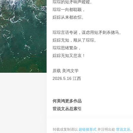
琮琮的短矛响声鏦鏦。
琮琮一向都聪颖，
婃婃从来都欢悰。
琮琮言语夸诞，谋虑用短矛刺杀骢马。
婃婃无知，顺从了琮琮。
琮琮思绪繁杂，
婃婃无知又悲哀！
原载 美鸿文学
2026.5.16 江西
何美鸿更多作品
世说文丛总索引
转载或复制请以
超链接形式
并注明出处
世说文丛