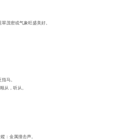
木苍翠茂密或气象旺盛美好。
泛指马。
3.顺从，听从。
。鏦鏦：金属撞击声。