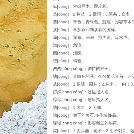
枞[cōng]：常绿乔木。即冷杉。
丛[cóng]：1.树丛；2.量词；3.繁杂，众多。
葱[cōng]：青色，青绿色。葱葱：形容草
苁[cōng]：草苁蓉和肉苁蓉的统称。
淙[cóng]：瀑布。淙淙：拟声词。流水声。
潨[cōng]：急流。
囱[cōng]：烟囱。
蟌[cōng]：蜻蜓。
匆匆[cōng cōng]：匆忙的样子。
骢[cōng]：青白色的马。今名菊花青马。亦
从[cóng]：1.跟随，跟从；2.从来，一向；
婃婃[cóng cóng]：这里指人名。
琮琮[cóng cóng]：这里指人名。
憁[còng]：1.奔走；2.无知。
璁[cōng]：似玉的美石,多作装饰品。
瑽瑽[cōng cōng]：形容佩玉的响声。
鏦[cōng]：1.古兵器，短矛；2.用矛刺杀