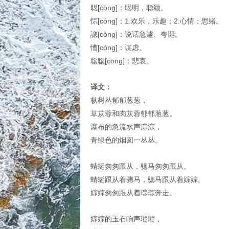
聪[cōng]：聪明，聪颖。
悰[cóng]：1.欢乐，乐趣；2.心情；思绪。
謥[còng]：说话急遽、夸诞。
慒[cóng]：谋虑。
聡聡[cōng]：悲哀。
译文：
枞树丛郁郁葱葱，
草苁蓉和肉苁蓉郁郁葱葱。
瀑布的急流水声淙淙，
青绿色的烟囱一丛丛。
蜻蜓匆匆跟从，骢马匆匆跟从。
蜻蜓跟从着骢马，骢马跟从着婃婃。
婃婃匆匆跟从着琮琮奔走。
婃婃的玉石响声瑽瑽，