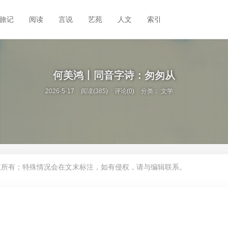
旅记
阅读
言说
艺苑
人文
索引
何美鸿丨同音字诗：匆匆从
2026-5-17
阅读(385)
评论(0)
分类：
文学
权所有；特殊情况会在文末标注，如有侵权，请与编辑联系。