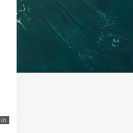
(
2
)