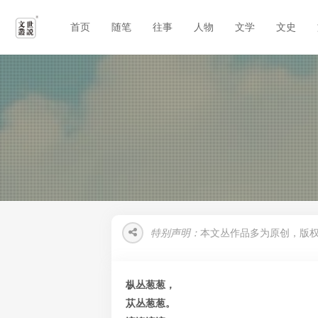
首页
随笔
往事
人物
文学
文史
特别声明：
本文丛作品多为原创，版
枞丛葱葱，
苁丛葱葱。