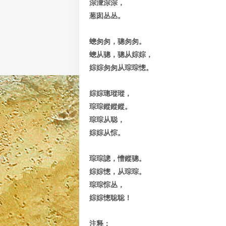
淙潨淙淙，
葱囱丛丛。
蟌匆匆，骢匆匆。
蟌从骢，骢从婃婃，
婃婃匆匆从琮琮憁。
婃婃璁瑽瑽，
琮琮鏦鏦鏦。
琮琮从聪，
婃婃从悰。
琮琮謥，慒鏦骢。
婃婃憁，从琮琮。
琮琮悰丛，
婃婃憁聡聡！
注释：