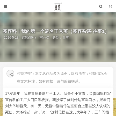
慕容料丨我的第一个笔名王秀英（慕容杂谈·往事1）
2026-5-18
阅读(504)
评论(0)
分类：
往事
特别声明：
本文丛作品多为原创，版权所有；特殊情况会
在文末标注，如有侵权，请与编辑联系。
17岁那年，我在青岛卷烟厂当工人。我是个小文青，负责编辑抄写
宣传科的工厂大门口黑板报。我抄累了就到传达室喝口水，跟看门
刘大爷聊聊天。有一天，无聊中翻着传达室窗台上那些没人认领的
死信。大爷拾起一封，说： “这封信摆在这儿大半年了，三车间根