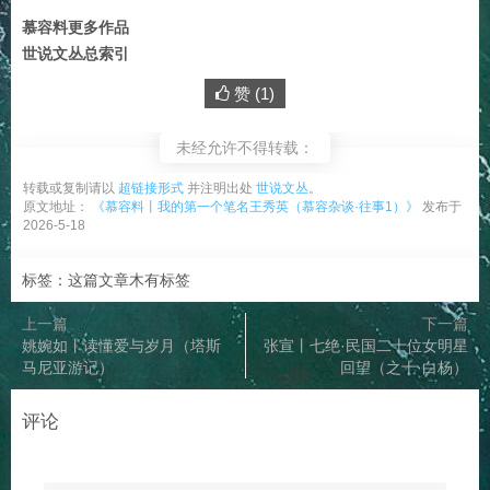
慕容料更多作品
世说文丛总索引
赞 (
1
)
未经允许不得转载：
转载或复制请以
超链接形式
并注明出处
世说文丛
。
原文地址：
《慕容料丨我的第一个笔名王秀英（慕容杂谈·往事1）》
发布于
2026-5-18
标签：这篇文章木有标签
上一篇
下一篇
姚婉如丨读懂爱与岁月（塔斯
张宣丨七绝·民国二十位女明星
马尼亚游记）
回望（之十·白杨）
评论