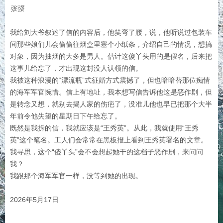
张强
我给刘大爷叙述了信的内容后，他笑弯了腰，说，他听说过包装车
间那些娘们儿会偷偷往烟盒里塞个小纸条，介绍自己的情况，想搞
对象，因为抽烟的大多是男人。估计这傻丫头用的是假名，后来把
这事儿给忘了，才出现这封没人认领的信。
我被这种浪漫的“漂流瓶”式征婚方式震撼了，但也暗暗替那位痴情
的海军军官惋惜。信上有地址，我本想写信告诉他这是恶作剧，但
是转念又想，就别去揭人家的伤疤了，没准儿他也早已把那个大半
年前令他失望的星期日下午给忘了。
既然是我拆的信，我就应该是“王秀英”。从此，我就使用“王秀
英”这个笔名。工人们会常常在黑板报上看到王秀英署名的文章。
我寻思，这个“傻丫头”会不会想起她干的这档子恶作剧，来问问
我？
我跟那个海军军官一样，没等到她的出现。
2026年5月17日