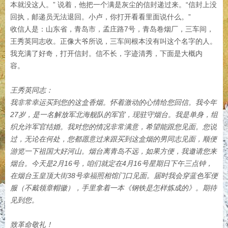
本就没这人。” 说着，他把一个满是灰尘的信封递过来。“信封上没
回执，邮递员无法退回。小卢，你打开看看里面说什么。”
收信人是：山东省，青岛市，孟庄路7号，青岛卷烟厂，三车间，
王秀英同志收。正像大爷所说，三车间根本没有叫这个名字的人。
我充满了好奇，打开信封。信不长，字迹清秀，下面是大概内
容。
王秀英同志：
我非常幸运买到您的这盒香烟。怀着激动的心情给您回信。我今年
27岁，是一名解放军北海舰队的军官，现驻守烟台。我是单身，组
织允许军官结婚。我对您的情况非常满意，希望能跟您见面。您说
过，无论在何处，您都愿意过来跟买到这盒烟的男同志见面，顺便
游览一下祖国大好河山。烟台离青岛不远，如果方便，我邀请您来
烟台。今天是2月16号，咱们就定在4月16号星期日下午三点钟，
在烟台玉皇顶大街38号幸福照相馆门口见面。届时我会穿蓝色军便
服（不戴领章帽徽），手里拿着一本《钢铁是怎样炼成的》。期待
见到您。
致革命敬礼！