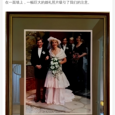
在一面墙上，一幅巨大的婚礼照片吸引了我们的注意。