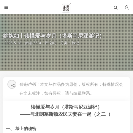
姚婉如丨读懂爱与岁月（塔斯马尼亚游记）
2026-5-18
阅读(553)
评论(0)
分类：
旅记
特别声明：
本文丛作品多为原创，版权所有；特殊情况会
在文末标注，如有侵权，请与编辑联系。
读懂爱与岁月（塔斯马尼亚游记）
——与北朗塞斯顿农民夫妻在一起（之二 ）
一、 墙上的秘密