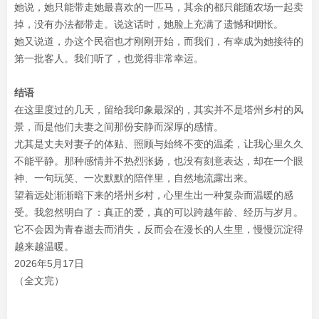
她说，她只能带走她最喜欢的一匹马，其余的都只能随农场一起卖
掉，没有办法都带走。说这话时，她脸上充满了遗憾和惆怅。
她又说道，办这个民宿也才刚刚开始，而我们，有幸成为她接待的
第一批客人。我们听了，也觉得非常幸运。
结语
在这里度过的几天，留给我印象最深的，其实并不是塔州乡村的风
景，而是他们夫妻之间那份安静而深厚的感情。
尤其是丈夫对妻子的体贴、照顾与始终不变的温柔，让我心里久久
不能平静。那种感情并不热烈张扬，也没有刻意表达，却在一个眼
神、一句玩笑、一次默默的陪伴里，自然地流露出来。
望着远处渐渐暗下来的塔州乡村，心里生出一种复杂而温暖的感
受。我忽然明白了：真正的爱，真的可以跨越年龄、经历与岁月。
它不会因为青春逝去而消失，反而会在漫长的人生里，慢慢沉淀得
越来越温暖。
2026年5月17日
（全文完）