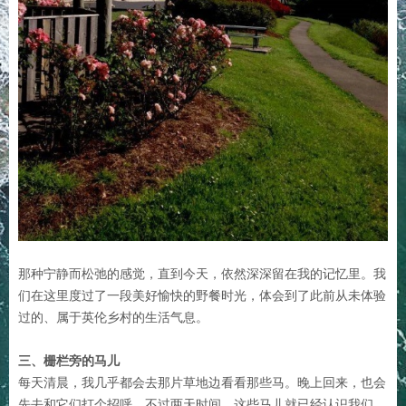
那种宁静而松弛的感觉，直到今天，依然深深留在我的记忆里。我
们在这里度过了一段美好愉快的野餐时光，体会到了此前从未体验
过的、属于英伦乡村的生活气息。
三、栅栏旁的马儿
每天清晨，我几乎都会去那片草地边看看那些马。晚上回来，也会
先去和它们打个招呼。不过两天时间，这些马儿就已经认识我们