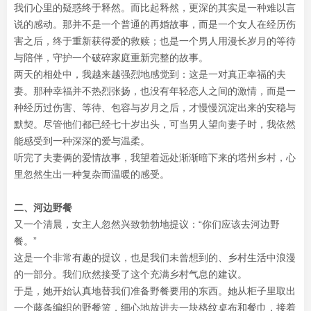
我们心里的疑惑终于释然。而比起释然，更深的其实是一种难以言
说的感动。那并不是一个普通的再婚故事，而是一个女人在经历伤
害之后，终于重新获得爱的救赎；也是一个男人用漫长岁月的等待
与陪伴，守护一个破碎家庭重新完整的故事。
两天的相处中，我越来越强烈地感觉到：这是一对真正幸福的夫
妻。那种幸福并不热烈张扬，也没有年轻恋人之间的激情，而是一
种经历过伤害、等待、包容与岁月之后，才慢慢沉淀出来的安稳与
默契。尽管他们都已经七十岁出头，可当男人望向妻子时，我依然
能感受到一种深深的爱与温柔。
听完了夫妻俩的爱情故事，我望着远处渐渐暗下来的塔州乡村，心
里忽然生出一种复杂而温暖的感受。
二、河边野餐
又一个清晨，女主人忽然兴致勃勃地提议：“你们应该去河边野
餐。”
这是一个非常有趣的提议，也是我们未曾想到的、乡村生活中浪漫
的一部分。我们欣然接受了这个充满乡村气息的建议。
于是，她开始认真地替我们准备野餐要用的东西。她从柜子里取出
一个藤条编织的野餐篮，细心地放进去一块格纹桌布和餐巾，接着