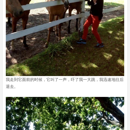
我走到它面前的时候，它叫了一声，吓了我一大跳，我迅速地往后
退去。