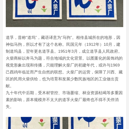
道孚，昔称“道坞”，藏语译意为“马驹”。相传县城所在的地形，因
神似马驹，所以才有了这个名称。民国元年（1912年）10月，建
制道坞县，翌年更名道孚县。1951年3月，成立道孚县人民政府。
火柴商标以奔马为题，符合地域的文化背景。以图案化的装饰鸡的
视觉形象出现和传播，只能理解火柴厂的初建年代，或许与1969
己酉鸡年临近而产生自然的联想。火柴厂的运营，保障了川西、藏
区的民用火柴供给，也为培育和发展少数民族地区的工业做出贡
献。
九十年代中后期，受木材管控、市场萎缩、林业资源枯竭等多重因
素的影响，原本规模并不太大的道孚火柴厂最终也不得不关停消
失。