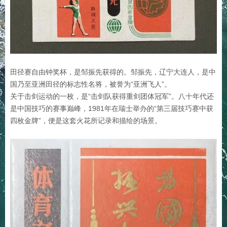
田径赛自由钟奖杯，是邹振先获得的。邹振先，辽宁大连人，是中
国乃至亚洲田径的标志性名将，被誉为“亚洲飞人”。
关于击剑运动的一枚，是“击剑队获得重剑团体冠军”。八十年代还
是中国技巧的赛事巅峰，1981年在瑞士举办的“第三届技巧赛中获
四枚金牌”，便是这套火花所记录和描绘的场景。