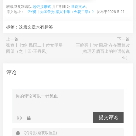
转载或复制请以
超链接形式
并注明出处
世说文丛
。
原文地址：
《张勇丨为国争光 振兴中华（火花二章）》
发布于2026-5-21
标签：这篇文章木有标签
上一篇
下一篇
张宣丨七绝·民国二十位女明星
王晓强丨为“周易”存在而篡改
回望（之十四·王丹凤）
（梳理矛盾百出的神话传说
·5）
评论
提交评论