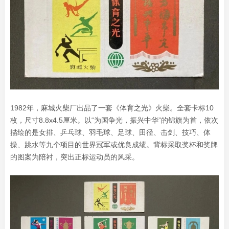
1982年，麻城火柴厂出品了一套《体育之光》火柴。全套卡标10
枚，尺寸8.8x4.5厘米。以“为国争光，振兴中华”的锦旗为首，依次
描绘的是女排、乒乓球、羽毛球、足球、田径、击剑、技巧、体
操、跳水等九个项目的世界冠军或优良成绩。背标采取奖杯和奖牌
的图案为陪衬，突出正标运动员的风采。