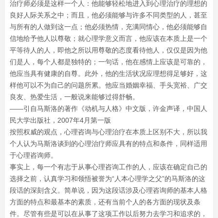
治疗师必须是这样一个人：他能够轻松地进入到心理治疗的理想的
良好人际关系之中；而且，他必须能够与许多不同类型的人，甚至
与所有的人做到这一点；他必须热情，充满同情心，他必须能够自
信地给予他人以尊敬；就心理学意义而言，他应该在本质上是一个
平等待人的人，即他之所以用尊敬的态度看待他人，仅仅是因为他
们是人，每个人都是独特的；一句话，他在感情上应该是可靠的，
他应当具有健康的自尊。此外，他的生活状况应理想得足够好，这
样他可以不为自己的问题所累。他应当婚姻幸福、手头宽裕、广交
良友、热爱生活，一般说来能够过得舒畅。
——引自马斯洛的著作《动机与人格》中文版，许金声译，中国人
民大学出版社，2007年4月第一版
按照权威的观点，心理咨询与心理治疗在本质上区别不大，所以我
个人认为马斯洛谈到的心理治疗师应具有的特点和条件，同样适用
于心理咨询师。
事实上，每一个有志于从事心理咨询工作的人，应该在确定自己的
选择之前，认真学习和领悟被誉为“人本心理学之父”的马斯洛的这
段话的深刻含义。简单说，因为这段话涉及心理咨询师的基本人格
方面的特点和最基本的素质，还有当前个人的各方面的现状及条
件。尽管有些是可以在从事了这项工作以后努力去学习和追求的，