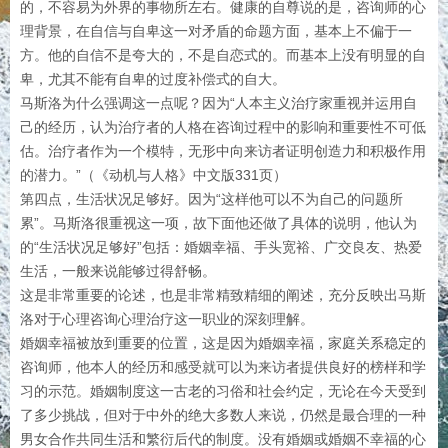
的，不容易为外界的事物所左右。健康的自尊说的是，咨询师的心
理背景，在自信与自卑这一对矛盾的命题方面，基本上不偏于一
方。他的自信不是夸大的，不是自恋式的。而基本上没有明显的自
卑，尤其不能有自卑的过度补偿式的自大。
马斯洛为什么强调这一点呢？因为“人本主义治疗家重视并运用自
己的经历，认为治疗者的人格在咨询过程中的影响和重要性不可低
估。治疗者作为一个模特，无形中向来访者证明创造力和积极作用
的潜力。”（《动机与人格》中文版331页）
第四点，生活状况足够好。因为“这样他可以不为自己的问题所
累”。马斯洛很重视这一项，故下面他还做了具体的说明，他认为
的“生活状况足够好”包括：婚姻幸福、手头宽裕、广交良友、热爱
生活，一般来说能够过得舒畅。
这是非常重要的论述，也是非常精致精细的阐述，充分反映出马斯
洛对于心理咨询心理治疗这一职业的深刻理解。
婚姻幸福被放到重要的位置，这是因为婚姻幸福，家庭关系稳定的
咨询师，他本人的经历和感受就可以为来访者提供良好的榜样和学
习的示范。婚姻制度这一古老的习俗和社会约定，无论在今天受到
了多少挑战，但对于中外的绝大多数人来说，仍然是最合理的一种
男女合作共同生活和繁衍后代的制度。没有婚姻或婚姻不幸福的心