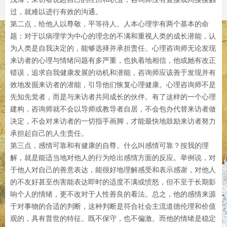
过，就难以进行有效的沟通。
第二点，给他人以尊敬，平等待人。人本心理学有两个基本的命
题：对于以病理学为中心的理念的不满和重视人类的成长潜能，认
为人类是自我决定的，能够选择并承担责任。心理咨询师无论发现
来访者的心理与情绪问题有多严重，也执着地相信，他或她有改正
错误，追求自我健康发展的动机和潜能，咨询师应该善于发现并有
效地发掘来访者的潜能，引导他们恢复心理健康。心理咨询师不是
先知先觉者，而是与来访者共同成长的伙伴。有了这样的一个心理
建构，咨询师就不会以导师或教导者自居，不会包办代替来访者做
决定，不会对来访者的一切指手画脚，才能最快地鼓励来访者努力
承担起自己的人生责任。
第三点，感情可靠和有健康的自尊。什么叫感情可靠？按我的理
解，就是能适当地对他人的行为给出感情方面的反应。举例说，对
于他人对自己的善意表达，能很好地理解感受和表示感谢，对他人
的不友好甚至伤害能表达即时的适度不满或愤怒，但不至于长期影
响个人的情绪，更不改对于人性善良的看法。总之，他的感情来源
于对事物的合适的判断，这种判断是符合社会主流道德伦理和价值
观的，具有普世的特征。既不保守，也不偏激。而他的情绪是稳定