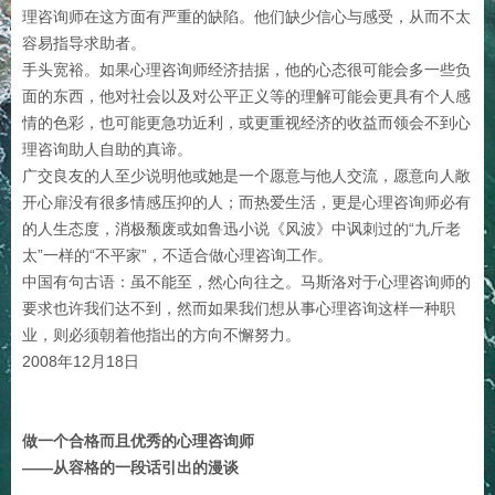
理咨询师在这方面有严重的缺陷。他们缺少信心与感受，从而不太
容易指导求助者。
手头宽裕。如果心理咨询师经济拮据，他的心态很可能会多一些负
面的东西，他对社会以及对公平正义等的理解可能会更具有个人感
情的色彩，也可能更急功近利，或更重视经济的收益而领会不到心
理咨询助人自助的真谛。
广交良友的人至少说明他或她是一个愿意与他人交流，愿意向人敞
开心扉没有很多情感压抑的人；而热爱生活，更是心理咨询师必有
的人生态度，消极颓废或如鲁迅小说《风波》中讽刺过的“九斤老
太”一样的“不平家”，不适合做心理咨询工作。
中国有句古语：虽不能至，然心向往之。马斯洛对于心理咨询师的
要求也许我们达不到，然而如果我们想从事心理咨询这样一种职
业，则必须朝着他指出的方向不懈努力。
2008年12月18日
做一个合格而且优秀的心理咨询师
——从容格的一段话引出的漫谈