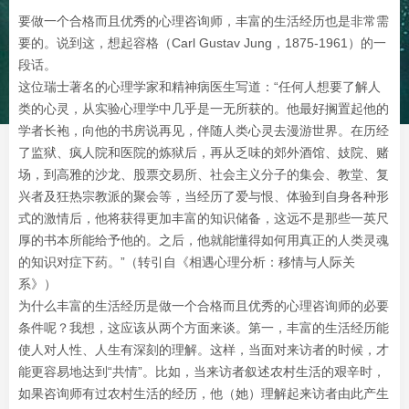
要做一个合格而且优秀的心理咨询师，丰富的生活经历也是非常需
要的。说到这，想起容格（Carl Gustav Jung，1875-1961）的一
段话。
这位瑞士著名的心理学家和精神病医生写道：“任何人想要了解人
类的心灵，从实验心理学中几乎是一无所获的。他最好搁置起他的
学者长袍，向他的书房说再见，伴随人类心灵去漫游世界。在历经
了监狱、疯人院和医院的炼狱后，再从乏味的郊外酒馆、妓院、赌
场，到高雅的沙龙、股票交易所、社会主义分子的集会、教堂、复
兴者及狂热宗教派的聚会等，当经历了爱与恨、体验到自身各种形
式的激情后，他将获得更加丰富的知识储备，这远不是那些一英尺
厚的书本所能给予他的。之后，他就能懂得如何用真正的人类灵魂
的知识对症下药。”（转引自《相遇心理分析：移情与人际关
系》）
为什么丰富的生活经历是做一个合格而且优秀的心理咨询师的必要
条件呢？我想，这应该从两个方面来谈。第一，丰富的生活经历能
使人对人性、人生有深刻的理解。这样，当面对来访者的时候，才
能更容易地达到“共情”。比如，当来访者叙述农村生活的艰辛时，
如果咨询师有过农村生活的经历，他（她）理解起来访者由此产生