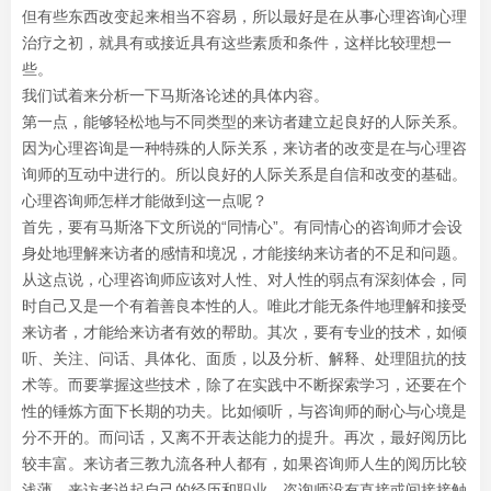
但有些东西改变起来相当不容易，所以最好是在从事心理咨询心理
治疗之初，就具有或接近具有这些素质和条件，这样比较理想一
些。
我们试着来分析一下马斯洛论述的具体内容。
第一点，能够轻松地与不同类型的来访者建立起良好的人际关系。
因为心理咨询是一种特殊的人际关系，来访者的改变是在与心理咨
询师的互动中进行的。所以良好的人际关系是自信和改变的基础。
心理咨询师怎样才能做到这一点呢？
首先，要有马斯洛下文所说的“同情心”。有同情心的咨询师才会设
身处地理解来访者的感情和境况，才能接纳来访者的不足和问题。
从这点说，心理咨询师应该对人性、对人性的弱点有深刻体会，同
时自己又是一个有着善良本性的人。唯此才能无条件地理解和接受
来访者，才能给来访者有效的帮助。其次，要有专业的技术，如倾
听、关注、问话、具体化、面质，以及分析、解释、处理阻抗的技
术等。而要掌握这些技术，除了在实践中不断探索学习，还要在个
性的锤炼方面下长期的功夫。比如倾听，与咨询师的耐心与心境是
分不开的。而问话，又离不开表达能力的提升。再次，最好阅历比
较丰富。来访者三教九流各种人都有，如果咨询师人生的阅历比较
浅薄，来访者说起自己的经历和职业，咨询师没有直接或间接接触