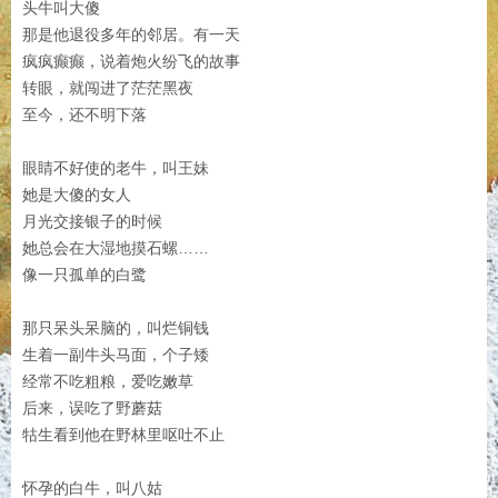
头牛叫大傻
那是他退役多年的邻居。有一天
疯疯癫癫，说着炮火纷飞的故事
转眼，就闯进了茫茫黑夜
至今，还不明下落
眼睛不好使的老牛，叫王妹
她是大傻的女人
月光交接银子的时候
她总会在大湿地摸石螺……
像一只孤单的白鹭
那只呆头呆脑的，叫烂铜钱
生着一副牛头马面，个子矮
经常不吃粗粮，爱吃嫩草
后来，误吃了野蘑菇
牯生看到他在野林里呕吐不止
怀孕的白牛，叫八姑