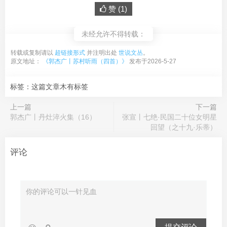
赞 (
1
)
未经允许不得转载：
转载或复制请以
超链接形式
并注明出处
世说文丛
。
原文地址：
《郭杰广丨苏村听雨（四首）》
发布于2026-5-27
标签：这篇文章木有标签
上一篇
下一篇
郭杰广丨丹灶淬火集（16）
张宣丨七绝·民国二十位女明星
回望（之十九·乐蒂）
评论