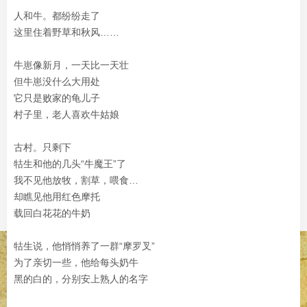
人和牛。都纷纷走了
这里住着野草和秋风……
牛崽像新月，一天比一天壮
但牛崽没什么大用处
它只是败家的龟儿子
村子里，老人喜欢牛姑娘
古村。只剩下
牯生和他的几头“牛魔王”了
我不见他放牧，割草，喂食…
却瞧见他用红色摩托
载回白花花的牛奶
牯生说，他悄悄养了一群“摩罗叉”
为了亲切一些，他给每头奶牛
黑的白的，分别安上熟人的名字