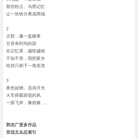
那些粉尘、乌黑记忆
让一块铁分离成两端
2
古郡，像一盘糖果
甘蔗有时间的甜
在记忆里，越咬越细
不知不觉，我把家乡
吃得只剩下一堆蔗渣
3
夜色如锈。流淌月光
火车搭载斑驳的风
一路飞奔，像箭镞……
郭杰广更多作品
世说文丛总索引