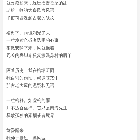
就要藏起来，躲进摇摇欲坠的甜
老榕，收纳太多风言风语
半亩荷塘泛起古老的皱纹
榕树下。雨也剃光了头
一粒粒紫色或者透明的心事
稍微安静下来，风就拖着
冗长的裹脚布反复擦洗苏村的脚丫
隔着历史，我在榕塘听雨
我自诩的匆忙，就像苍茫中
那古老大屋的迟疑和无语
一粒榕籽。如虚构的雨
并不适合坐禅。它只是南海先生
释放孤独的素颜或者境界……
黄昏醒来
我伸手接过一盏风波