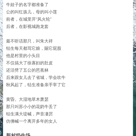
牛娃子的名字都准备了
公的叫红孩儿，母的叫小莲
前者，在城里开“风火轮”
后者，在影视城跑龙套
最不听话那只，叫朱大祥
牯生每天都骂它娘，賜它屁股
他是村里的小头目
不仅搞大了徐寡妇的肚皮
还活劈了五公的芭蕉林
后来跟女儿去了省城，学会吹牛
秋风起了，牯生准备亲手宰了它
黄昏。大湿地草木萧瑟
那只叫苏小小的花奶牛丢了
牯生满大堤喊，声音凄厉
仿佛喊一个离开多年的女人
新村奶牛场