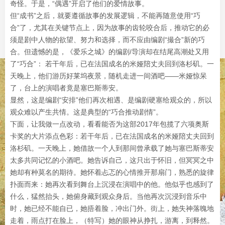
奇怪。于是，“偶遇”开启了他们的爱情故事。
但“成书”之后，就要遵循故事的发展逻辑，不能再随意使用“巧
合”了，尤其在关键节点上，因为故事的齿轮咬合后，推动它的必
须是剧中人物的欲望、努力和选择，而不应由编剧“撮合”新的巧
合。但遗憾的是，《爱乐之城》的编剧/导演却在结尾高潮处又用
了“巧合”： 若干年后，已在法国成名的米娅陪丈夫回到洛杉矶。一
天晚上，他们游历好莱坞夜景，随机走进一间酒吧——米娅惊呆
了，台上的演唱者竟是塞巴斯蒂安。
显然，这是编剧“安排”他们再次相遇、是编剧硬塞给观众的，所以
观众难以产生共情。这是典型的“巧合推动剧情”。
下面，让我做一点改动，看看能否为这部2017年包揽了六项奥斯
卡奖的大片添点色彩：若干年后，已在法国成名的米娅陪丈夫回到
洛杉矶。一天晚上，她借故一个人到那间曾承载了她与塞巴斯蒂安
太多共同记忆的小酒吧。她告诉自己，这只出于怀旧，但冥冥之中
她却有种莫名的期待。她怀着忐忑的心情推开那扇门，熟悉的旋律
扑面而来：她再次看到舞台上沉浸在演唱中的他。他似乎也感到了
什么，猛然抬头，她俯身藏到观众身后。当他再次沉浸到音乐中
时，她已经不能自已，她捂着脸，冲出门外。街上，她失神落魄地
走着，雨点打在脸上，（特写）她的眼神从挣扎，游离，到释然。