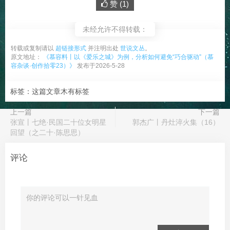
赞 (
1
)
未经允许不得转载：
转载或复制请以
超链接形式
并注明出处
世说文丛
。
原文地址：
《慕容料丨以《爱乐之城》为例，分析如何避免“巧合驱动”（慕
容杂谈·创作拾零23）》
发布于2026-5-28
标签：这篇文章木有标签
上一篇
下一篇
张宣丨七绝·民国二十位女明星
郭杰广丨丹灶淬火集（16）
回望（之二十·陈思思）
评论