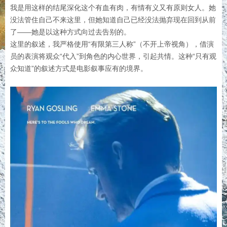
我是用这样的结尾深化这个有血有肉，有情有义又有原则女人。她
没法管住自己不来这里，但她知道自己已经没法抛弃现在回到从前
了——她是以这种方式向过去告别的。
这里的叙述，我严格使用“有限第三人称”（不开上帝视角），借演
员的表演将观众“代入”到角色的内心世界，引起共情。这种“只有观
众知道”的叙述方式是电影叙事应有的境界。