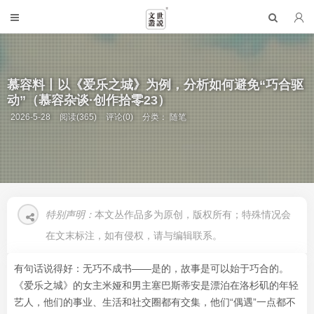
慕容料丨以《爱乐之城》为例，分析如何避免“巧合驱
动”（慕容杂谈·创作拾零23）
2026-5-28
阅读(365)
评论(0)
分类：
随笔
特别声明：
本文丛作品多为原创，版权所有；特殊情况会
在文末标注，如有侵权，请与编辑联系。
有句话说得好：无巧不成书——是的，故事是可以始于巧合的。
《爱乐之城》的女主米娅和男主塞巴斯蒂安是漂泊在洛杉矶的年轻
艺人，他们的事业、生活和社交圈都有交集，他们“偶遇”一点都不