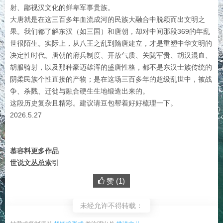
射、鄙视汉文化的鲜卑军事贵族。
大唐就是在这三百多年血流成河的民族大融合中脱颖而出文明之
果。我们都了解东汉（如三国）和唐朝，却对中间那段369的年乱
世很陌生。实际上，从八王之乱到隋唐建立，才是重塑中华文明的
决定性时代。唐朝的府兵制度、开放气质、关陇军贵、胡汉混血、
胡服骑射，以及那种豪迈雄浑的盛唐性格，都不是东汉士族传统的
阴柔民族个性直接的产物；是在这场三百多年的超级乱世中，被战
争、杀戮、迁徙与融合硬生生地锻造出来的。
这段历史复杂且精彩。建议请豆包帮着好好梳理一下。
2026.5.27
慕容料更多作品
世说文丛总索引
赞 (
1
)
未经允许不得转载：