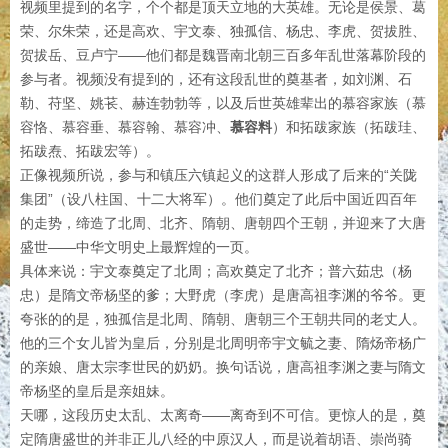
视频里提到的名字，个个都是顶天立地的大英雄。无论是侯景、葛
荣、尔朱荣，还是高欢、宇文泰、独孤信、杨忠、李虎、贺拔胜、
贺拔岳、豆卢宁——他们都是魏晋南北朝三百多年乱世落幕阶段的
参与者。视频没有提到的，还有这段乱世的奠基者，如刘渊、石
勒、苻坚、姚苌、赫连勃勃等，以及后世英雄辈出的慕容家族（慕
容恪、慕容垂、慕容翰、慕容冲、
慕容料
）和拓跋家族（拓跋珪、
拓跋焘、拓跋宏等）。
正像视频所说，参与和镇压六镇起义的这群人形成了后来的“关陇
集团”（设八柱国、十二大将军）。他们奠定了此后中国近四百年
的走势，缔造了北周、北齐、隋朝、唐朝四个王朝，并迎来了大唐
盛世——中华文明史上最辉煌的一页。
具体来说：宇文泰奠定了北周；高欢奠定了北齐；普六茹忠（杨
忠）是隋文帝杨坚的爹；大野虎（李虎）是唐高祖李渊的爷爷。更
夸张的的是，独孤信是北周、隋朝、唐朝三个王朝共同的老丈人。
他的三个女儿皆为皇后，分别是北周明帝宇文毓之妻、隋炀帝杨广
的亲娘、唐太宗李世民的奶奶。换句话说，唐高祖李渊之妻与隋文
帝杨坚的皇后是亲姐妹。
天哪，这段历史太乱、太离奇——离奇到不可信。更惊人的是，奠
定隋唐盛世的并非正儿八经的中原汉人，而是说着胡语、崇尚骑