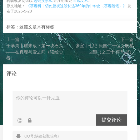
转载或复制请以
超链接形式
并注明出处
世说文丛
。
原文地址：
《慕容料丨切勿忽视这段长达369年的中华史（慕容随笔）》
发
布于2026-5-28
标签：这篇文章木有标签
上一篇
下一篇
于学周丨谁来放下第一块石头
张宣丨七绝·民国二十位女明星
——在真理与爱之间（读经心
回望（之二十·陈思思）
得）
评论
提交评论