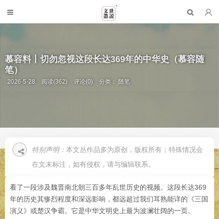
慕容料丨切勿忽视这段长达369年的中华史（慕容随
笔）
2026-5-28
阅读(362)
评论(0)
分类：
随笔
特别声明：
本文丛作品多为原创，版权所有；特殊情况会
在文末标注，如有侵权，请与编辑联系。
看了一段涉及魏晋南北朝三百多年乱世历史的视频。这段长达369
年的历史其惨烈程度和深远影响，都远超过我们耳熟能详的《三国
演义》或楚汉争霸。它是中华文明史上最为波澜壮阔的一页。