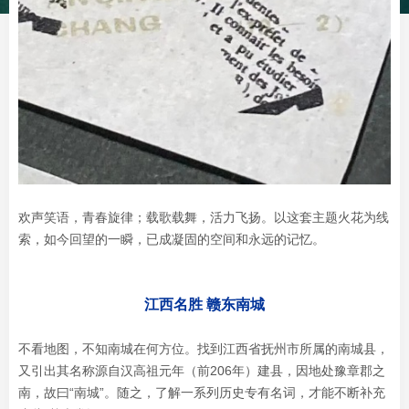
欢声笑语，青春旋律；载歌载舞，活力飞扬。以这套主题火花为线
索，如今回望的一瞬，已成凝固的空间和永远的记忆。
江西名胜 赣东南城
不看地图，不知南城在何方位。找到江西省抚州市所属的南城县，
又引出其名称源自汉高祖元年（前206年）建县，因地处豫章郡之
南，故曰“南城”。随之，了解一系列历史专有名词，才能不断补充