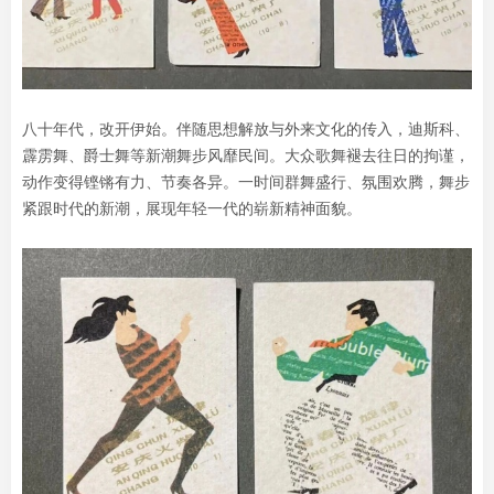
八十年代，改开伊始。伴随思想解放与外来文化的传入，迪斯科、
霹雳舞、爵士舞等新潮舞步风靡民间。大众歌舞褪去往日的拘谨，
动作变得铿锵有力、节奏各异。一时间群舞盛行、氛围欢腾，舞步
紧跟时代的新潮，展现年轻一代的崭新精神面貌。