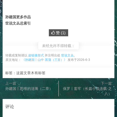
孙建国更多作品
世说文丛总索引
赞 (
1
)
未经允许不得转载：
转载或复制请以
超链接形式
并注明出处
世说文丛
。
原文地址：
《孙建国丨山中·菖蒲（三首）》
发布于2026-6-3
标签：这篇文章木有标签
上一篇
下一篇
孙建国丨思维的涟漪（二章）
保罗丨套牢（长篇小说连载·之
八）
评论