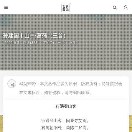
孙建国丨山中·菖蒲（三首）
2026-6-3
阅读(323)
评论(0)
分类：
文学
特别声明：
本文丛作品多为原创，版权所有；特殊情况会
在文末标注，如有侵权，请与编辑联系。
行遇登山客
行遇登山客，问我寻艾蒿。
君向朝阳处，茵陈二尺高。