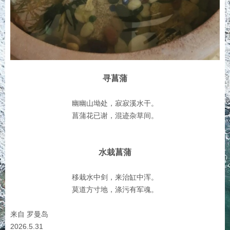
寻菖蒲
幽幽山坳处，寂寂溪水干。
菖蒲花已谢，混迹杂草间。
水栽菖蒲
移栽水中剑，来治缸中浑。
莫道方寸地，涤污有军魂。
来自 罗曼岛
2026.5.31