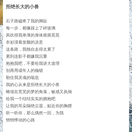
拒绝长大的小兽
石子路磕疼了我的脚趾
每一步，都像踩上了碎玻璃
风吹得我单薄的身体摇摇晃晃
衣衫浸着发颤的凉意
这条路，我独自走得太累了
累到连影子都嫌我沉重
抱抱我吧，不要给我讲大道理
别再用成年人的枷锁
勒住我灵魂的喘息
我的心从来是拒绝长大的小兽
蜷缩在荒芜的梦的角落，敏感又执拗
给我一个结结实实的拥抱吧
让我的耳朵隔绝尘嚣，贴近你的胸膛
听一听你，那么偶然一回，为我
悄悄悸动的心跳