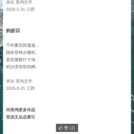
来自 美鸿文学
2026.5.31 江西
蚂蚁叹
千钧重负阵逶迤，
踏岭穿林步履疾。
莫笑微躯行寸地，
积沙溃坝世间稀。
来自 美鸿文学
2025.8.25 江西
何美鸿更多作品
世说文丛总索引
赞 (
2
)