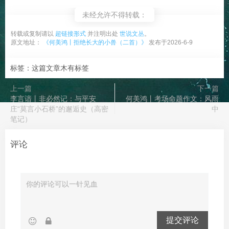
未经允许不得转载：
转载或复制请以
超链接形式
并注明出处
世说文丛
。
原文地址：
《何美鸿丨拒绝长大的小兽（二首）》
发布于2026-6-9
标签：这篇文章木有标签
上一篇
下一篇
李言谙丨非必然记：与平安
何美鸿丨考场命题作文：风雨
庄“莫言小石桥”的邂逅史（高密
中
笔记）
评论
提交评论