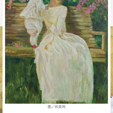
图／何美鸿