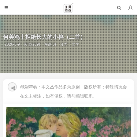
何美鸿丨拒绝长大的小兽（二首）
2026-6-9
阅读(289)
评论(0)
分类：
文学
特别声明：
本文丛作品多为原创，版权所有；特殊情况会
在文末标注，如有侵权，请与编辑联系。