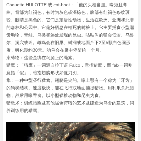
Chouette HULOTTE 或 cat-hoot：「他的头相当圆。喙短且弯
曲。背部为红褐色，有时为灰色或深棕色，腹部有红褐色条纹斑
驳。眼睛是黑色的。
它们是定居性动物，生活在欧洲、亚洲和北非
的森林和公园中。它偏好栖息在枯死的树桩上。它主要捕食小型囓
齿动物，青蛙、鸟类和远处发现的昆虫。咕咕叫的猫会低语、乌鲁
尔、洞穴或叫。雌鸟会在旧巢、树洞或地面产下2至5颗白色圆形
蛋，孵化期约30天。幼鸟会在巢中停留约一个月。
束缚物：这些是绑在鸟腿上的绳索。
猎鹰：「猎鹰」一词源自拉丁语 Falco，意指猎鹰，而 falx一词则
意指「假」，暗指翅膀形状如镰刀刃。
隼：一种中型昼行猛禽。翅膀是尖的。喙上颚有一个称为「牙齿」
的钩状结构。速度极快，能在飞行或地面捕捉猎物。用利爪杀死猎
物，然后用喙吞食。以小型脊椎动物和昆虫为食。
猎鹰术：训练猎鹰及其他猛禽狩猎的艺术及建造为鸟舍的建筑，饲
养训练用的猎鹰。