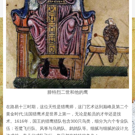
腓特烈二世和他的鹰
在路易十三时期，这位天性是猎鹰师，这门艺术达到巅峰及第二个
黄金时代;法国猎鹰术是世界上第一，无论是船员的才华还是技
术。1616年，国王的猎鹰猎队包含300只鸟类，细分为六个专业队
伍：苍鹭飞行队、风筝与乌鸦队、鹧鸪队等。细腻与细腻的设计允