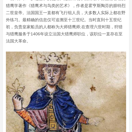
猎鹰学著作《猎鹰术与鸟类的艺术》，作者是霍亨斯陶芬的腓特烈
二世皇帝。法国国王一直都有飞行组人员，大多数人实际上都在野
外练习。最精确的信息仅可追溯至十三世纪。当时直到十五世纪
初，负责皇家船员的人都称为大师猎鹰师;在查理六世时期，狩猎
与猎鹰服务于1406年设立法国大猎鹰师职位，该职位一直存在至
法国大革命。