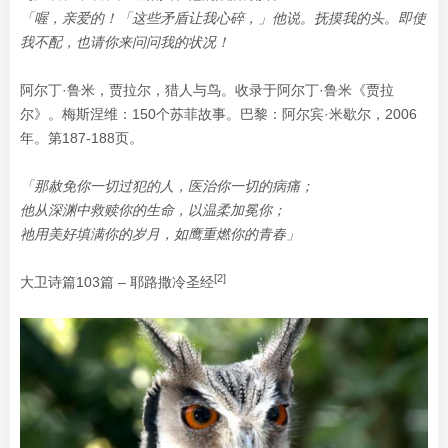
「喔，亲爱的！「这些矛盾让我心碎，」他说。抚摸我的头。即使
我不配，也请你来问问我的状况！
阿尔丁·鲁米，贾拉尔，猎人与鸟。收录于阿尔丁·鲁米《贾拉
尔》。梅斯涅维：150个苏菲故事。巴黎：阿尔宾·米歇尔，2006
年。第187-188页。
「那赦免你一切过犯的人，医治你一切的病痛；
他从深渊中救赎你的生命，以温柔加冕你；
祂用美好填满你的岁月，如鹰重燃你的青春」
[2]
大卫诗篇103篇 – 耶路撒冷圣经