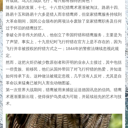
许成就。鸟儿们成队飞行，每只都有独特的角色！
随着火器的发展，十七、十八世纪猎鹰术逐渐被淘汰。路易十四、
路易十五和路易十六多是猎人而非猎鹰师，但皇家猎鹰服务持续到
大革命期间，国民公会颁布的两项法令废除了皇家猎鹰职务及任何
过于怀旧的猎鹰技艺。
拿破仑并非伟大的猎人，他创立了帝国狩猎和猎鹰服务，主要是为
了声望。事实上，十九世纪时飞行狩猎在官方上是不存在的，因为
飞行并非被授权的狩猎方式之一；1844年的警察法继续忽视此规
定。
然而，这把火炬仍被少数原创者和开明的业余人士接过，其中包括
一些贵族、前移民，他们从国外带回了对飞行狩猎的热爱，并知道
如何传承下去。这种做法被规定忽视，几乎没有人反对，尤其是自
革命以来猛禽已被列入害虫动物图鉴。
第一次世界大战期间，猎鹰被用来捕捉运送德国讯息的信鸽。猎鹰
术逐渐重新出现，使得保护鸟类成为可能，并延续祖先的艺术与技
术。