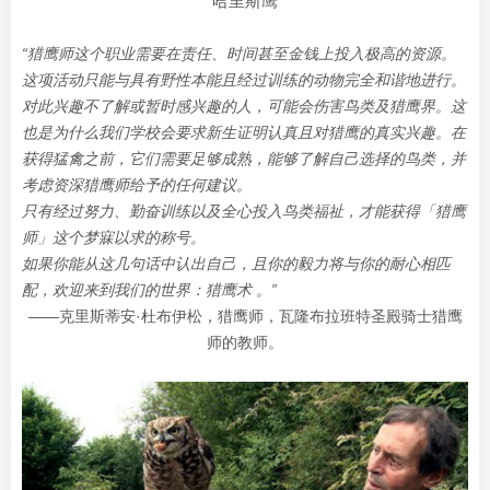
哈里斯鹰
“猎鹰师这个职业需要在责任、时间甚至金钱上投入极高的资源。
这项活动只能与具有野性本能且经过训练的动物完全和谐地进行。
对此兴趣不了解或暂时感兴趣的人，可能会伤害鸟类及猎鹰界。这
也是为什么我们学校会要求新生证明认真且对猎鹰的真实兴趣。在
获得猛禽之前，它们需要足够成熟，能够了解自己选择的鸟类，并
考虑资深猎鹰师给予的任何建议。
只有经过努力、勤奋训练以及全心投入鸟类福祉，才能获得「猎鹰
师」这个梦寐以求的称号。
如果你能从这几句话中认出自己，且你的毅力将与你的耐心相匹
配，欢迎来到我们的世界：猎鹰术 。”
——克里斯蒂安·杜布
伊松，猎鹰师，瓦隆布拉班特圣殿骑士猎鹰
师的教师。