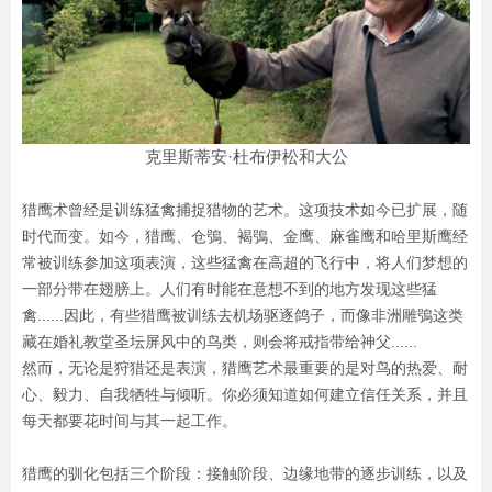
克里斯蒂安·杜布伊松和大公
猎鹰术曾经是训练猛禽捕捉猎物的艺术。这项技术如今已扩展，随
时代而变。如今，猎鹰、仓鴞、褐鴞、金鹰、麻雀鹰和哈里斯鹰经
常被训练参加这项表演，这些猛禽在高超的飞行中，将人们梦想的
一部分带在翅膀上。人们有时能在意想不到的地方发现这些猛
禽......因此，有些猎鹰被训练去机场驱逐鸽子，而像非洲雕鴞这类
藏在婚礼教堂圣坛屏风中的鸟类，则会将戒指带给神父......
然而，无论是狩猎还是表演，猎鹰艺术最重要的是对鸟的热爱、耐
心、毅力、自我牺牲与倾听。你必须知道如何建立信任关系，并且
每天都要花时间与其一起工作。
猎鹰的驯化包括三个阶段：接触阶段、边缘地带的逐步训练，以及