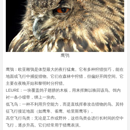
鹰鸮
鹰鴞：欧亚雕鴞是体型最大的夜行猛禽。它有多种狩猎技巧，能在
地面或飞行中捕捉猎物。它们在森林中狩猎，但偏好开阔空间。它
主要在夜晚开始和黎明时分狩猎。
LEURE：一块覆盖鸽子翅膀的木板，用来挥舞以唤回该鸟。饵内
衬一条小缎带，绑上一块肉。
低飞鸟：一种不利用升空能力，而是直线挥拳攻击猎物的鸟。其特
征飞行接近地面（如鹰隼、雀鹰、哈里斯鹰等）。
高空飞行鸟类：无论是工作或野外，这些鸟类会进行长时间的空中
飞行，逐步升高。它们经常用于猎鹰表演。