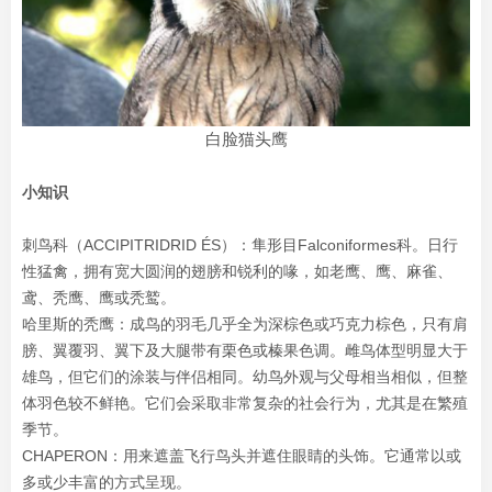
白脸猫头鹰
小知识
刺鸟科（ACCIPITRIDRID ÉS）：隼形目Falconiformes科。日行
性猛禽，拥有宽大圆润的翅膀和锐利的喙，如老鹰、鹰、麻雀、
鸢、秃鹰、鹰或秃鹫。
哈里斯的秃鹰：成鸟的羽毛几乎全为深棕色或巧克力棕色，只有肩
膀、翼覆羽、翼下及大腿带有栗色或榛果色调。雌鸟体型明显大于
雄鸟，但它们的涂装与伴侣相同。幼鸟外观与父母相当相似，但整
体羽色较不鲜艳。它们会采取非常复杂的社会行为，尤其是在繁殖
季节。
CHAPERON：用来遮盖飞行鸟头并遮住眼睛的头饰。它通常以或
多或少丰富的方式呈现。