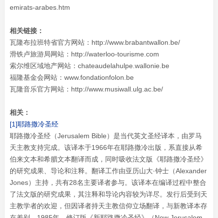
emirats-arabes.htm
相关链接：
瓦隆布拉班特省官方网站：http://www.brabantwallon.be/
滑铁卢旅游局网站：http://waterloo-tourisme.com
索尔维区域地产网站：chateaudelahulpe.wallonie.be
福隆基金会网站：www.fondationfolon.be
瓦隆音乐官方网站：http://www.musiwall.ulg.ac.be/
相关：
[1]耶路撒冷圣经
耶路撒冷圣经（Jerusalem Bible）是当代英文圣经译本，由罗马
天主教支持完成。该译本于1966年在耶路撒冷出版，系直接从希
伯来文本和希腊文本翻译而成，同时吸收法文版《耶路撒冷圣经》
的研究成果、导论和注释。翻译工作由亚历山大·钟士（Alexander
Jones）主持，共有28名主要译者参与。该译本在编译过程中整合
了法文版的研究成果，其注释和导论内容较为详尽。发行后受到天
主教学者的欢迎，但因译者持天主教信仰立场翻译，与新教译本存
在差别。1985年，修订版《新耶路撒冷圣经》（New Jerusalem