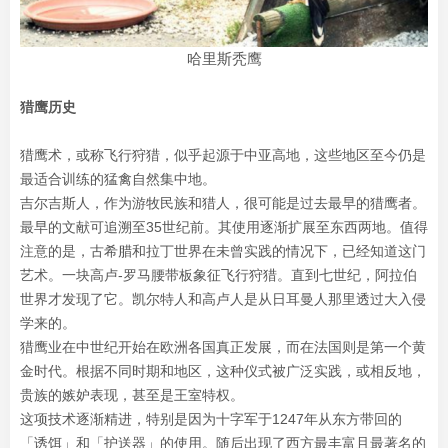
哈里斯秃鹰
猎鹰历史
猎鹰术，或称飞行狩猎，似乎起源于中亚高地，这些地区至今仍是
最适合训练的猛禽自然集中地。
吉尔吉斯人，作为游牧民族和猎人，很可能是过去最早的猎鹰者。
最早的文献可追溯至35世纪前。其使用逐渐扩展至东西两地。值得
注意的是，古希腊和拉丁世界在未曾实践的情况下，已经知道这门
艺术。一块高卢-罗马腰带板象征飞行狩猎。直到七世纪，阿拉伯
世界才发现了它。凯尔特人和高卢人是从日耳曼人那里透过大入侵
学来的。
猎鹰业在中世纪开始在欧洲各国真正发展，而在法国则是第一个黄
金时代。根据不同时期和地区，这种仪式被广泛实践，或相反地，
贵族的嫉妒表现，甚至是王室特权。
这项技术逐渐精进，特别是因为十字军于1247年从东方带回的
「诱饵」和「护送器」的使用。随后出现了西方最丰富且最著名的