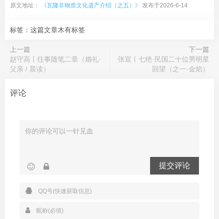
原文地址：
《瓦隆非物质文化遗产介绍（之五）》
发布于2026-6-14
标签：这篇文章木有标签
上一篇
下一篇
赵守高丨往事随笔二章（婚礼·
张宣丨七绝·民国二十位男明星
父亲 / 晨读）
回望（之一·金焰）
评论
提交评论