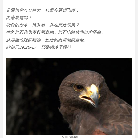
是因为你有分辨力，猎鹰会展翅飞翔，
向南展翅吗？
听你的命令，鹰升起，并在高处筑巢？
他将岩石作为夜行栖息地，岩石山峰成为他的堡垒。
从那里他观察猎物，远处的眼睛能察觉他。
[1]
约伯记39:26-27，耶路撒冷圣经