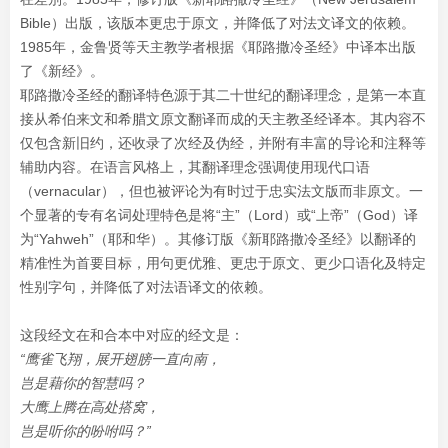
Bible）出版，该版本更忠于原文，并降低了对法文译文的依赖。
1985年，金鲁贤等天主教学者根据《耶路撒冷圣经》中译本出版
了《新经》。
耶路撒冷圣经的翻译特色源于其二十世纪的翻译理念，是第一本直
接从希伯来文和希腊文原文翻译而成的天主教圣经译本。其内容不
仅包含新旧约，还收录了次经及伪经，并附有丰富的导论和注释等
辅助内容。在语言风格上，其翻译理念强调使用现代口语
（vernacular），但也被评论为有时过于忠实法文版而非原文。一
个显著的专有名词处理特色是将“主”（Lord）或“上帝”（God）译
为“Yahweh”（耶和华）。其修订版《新耶路撒冷圣经》以翻译的
精准性为首要目标，用句更优雅、更忠于原文、更少口语化及特定
性别字句，并降低了对法语译文的依赖。
这段经文在和合本中对应的经文是：
“鹰雀飞翔，展开翅膀一直向南，
岂是藉你的智慧吗？
大鹰上腾在高处搭窝，
岂是听你的吩咐吗？”