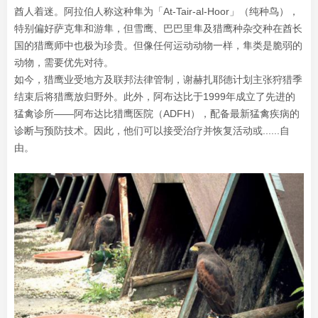
酋人着迷。阿拉伯人称这种隼为「At-Tair-al-Hoor」（纯种鸟），
特别偏好萨克隼和游隼，但雪鹰、巴巴里隼及猎鹰种杂交种在酋长
国的猎鹰师中也极为珍贵。但像任何运动动物一样，隼类是脆弱的
动物，需要优先对待。
如今，猎鹰业受地方及联邦法律管制，谢赫扎耶德计划主张狩猎季
结束后将猎鹰放归野外。此外，阿布达比于1999年成立了先进的
猛禽诊所——阿布达比猎鹰医院（ADFH），配备最新猛禽疾病的
诊断与预防技术。因此，他们可以接受治疗并恢复活动或......自
由。