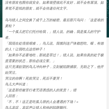
没有朋友包围你就安全。如果墙壁彼此不友好，就不会有屋顶。如
果笔不是纸的朋友，就不会传递任何文字。
鸟与猎人之间交换了成千上万的秘密。最后那只鸟问：「这是谁的
麦粒？
「一个孤儿把它们托付给我，」猎人说。的确，我是孤儿的守护
者。
「我现在处境很艰难，」鸟儿说。我饿到连尸体都想吃。喔，有德
的人！让我吃点这些种子！
「如果你不必要地吃，那就是罪过！」猎人说。如果你真的处于极
度需要的状态，那你必须立誓。」
这只充满欲望的鸟儿冲向种子，立刻被陷阱捕获。无助之下，他开
始哭泣。
哭泣的你啊！死前哭泣，死后不要哭！
鸟儿大声叫道：
「这是那些被苦行者咒语诱惑的人的奖赏！」猎
人回答：
「不，不！这正是吃孤儿饼的人会遭遇的下场！»
鸟儿哀叹，哀叹声让猎人和他的陷阱颤抖。