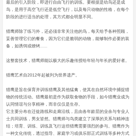
最后的引入阶段，即进行自由飞行的训练。要根据是幼鸟还是成
鸟，是用于高空飞行还是低空飞行，以及每只动物的性格，在每个
阶段的进行适当的处理，其方式都会明显不同。
猎鹰师除了练习外，还必须非常关注他的鸟，每天给予各种照顾，
妥善管理它们的餐食，因为它们是脆弱的动物，能够制作必要的装
备，如诱饵或镣铐......
这整套技术，猎鹰师能以极大的乐趣传授给年轻与年长的爱好者。
猎鹰艺术自2012年起被列为世界遗产。
猎鹰是旨在保育并训练猎鹰及其他猛禽，使其在自然环境中捕捉猎
物的传统活动。猎鹰最初是作为获取食物的手段，如今猎鹰业成为
认同情谊与分享精神，而非仅仅是生存。
它主要分布在迁徙路线和走廊沿线，且由各年龄层的业余与专业人
士共同训练，男女皆然。猎鹰师与鸟类建立了深厚的关系与精神连
结；培育、训练、训练及飞行这些猎鹰需要强烈的参与。猎鹰作为
一种文化传统，透过指导、家庭学习或俱乐部正式训练等多种方式