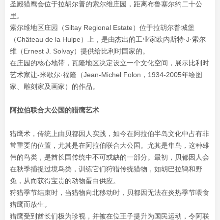
圣殿猎鹰会位于拉胡尔普的索尔维庄园，距离布鲁塞尔约二十公
里。
索尔维地区庄园（Siltay Regional Estate）位于拉胡尔普城堡
（Château de la Hulpe）上，是由杰出的工业家欧内斯特·J·索尔
维（Ernest J. Solvay）提供给比利时国家的。
在庄园的核心地带，瓦隆地区决定设立一个文化空间，展示比利时
艺术家让-米歇尔·福隆（Jean-Michel Folon，1934-2005年绘图
家、雕刻家及画家）的作品。
阿拉伯联合大公国的猎鹰艺术
猎鹰术，传统上由贝都因人实践，如今在阿拉伯半岛文化中占有非
常重要的位置，尤其是在阿拉伯联合大公国。尤其是隼鸟，这种雄
伟的鸟类，是酋长国传统中不可或缺的一部分。最初，贝都因人会
在秋季捕捉过境鸟类，训练它们狩猎传统猎物，如胡巴拉鸨和野
兔，从而获得宝贵的动物蛋白供应。
狩猎季节结束时，当猎物向北移动时，贝都因无法在炎热季节喂食
猎鹰而放生。
猎鹰受到酋长们极为珍视，并被在位王子提升为国民运动，令阿联