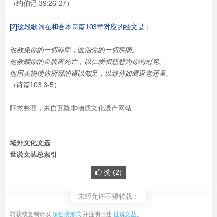
（约伯记 39:26-27）
[2]这段歌词在和合本诗篇103章对应的经文是：
他赦免你的一切罪孽，医治你的一切疾病。
他救赎你的命脱离死亡，以仁爱和慈悲为你的冠冕。
他用美物使你所愿的得以知足，以致你如鹰返老还童。
（诗篇103:3-5）
阿杰整理，来自瓦隆非物质文化遗产网站
域外文化文选
世说文丛总索引
赞 (
2
)
未经允许不得转载：
转载或复制请以
超链接形式
并注明出处
世说文丛
。