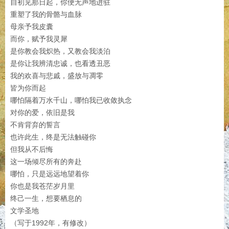
自初见那日起，你便无声地进驻
重塑了我的骨骼与血脉
母亲予我皮囊
而你，赋予我灵犀
是你教会我炽热，又教会我淡泊
是你让我辨清忠诚，也看透丑恶
我的欢喜与悲戚，盛放与凋零
皆为你而起
哪怕隔着万水千山，哪怕我已收敛执念
对你的爱，依旧是我
不肯背弃的誓言
也许此生，终是无法触碰你
但我从不后悔
这一场倾尽所有的奔赴
哪怕，只是远远地望着你
你也是我苍茫岁月里
终己一生，想要栖息的
文学圣地
（写于1992年，有修改）