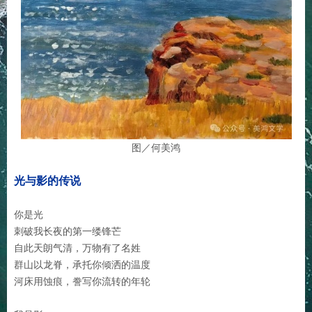
图／何美鸿
光与影的传说
你是光
刺破我长夜的第一缕锋芒
自此天朗气清，万物有了名姓
群山以龙脊，承托你倾洒的温度
河床用蚀痕，誊写你流转的年轮