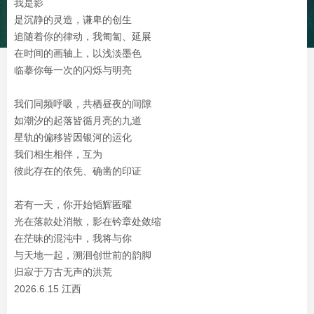
我是影
是沉静的灵造，谦卑的创生
追随着你的律动，我匍匐、延展
在时间的画轴上，以浅淡墨色
临摹你每一次的闪烁与明亮
我们同频呼吸，共栖昼夜的间隙
如潮汐的起落皆循月亮的九道
星轨的偏移皆因银河的运化
我们相生相伴，互为
彼此存在的依凭、确凿的印证
若有一天，你开始韬辉匿曜
光在落款处消散，影在钤章处敛缩
在茫昧的混沌中，我将与你
与天地一起，溯洄创世前的韵脚
归寂于万古无声的洪荒
2026.6.15 江西