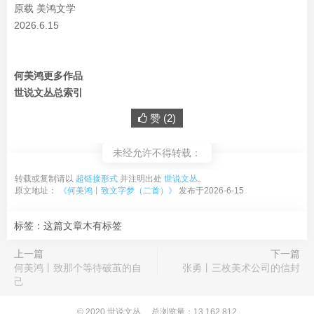
原载 美鸿文学
2026.6.15
何美鸿更多作品
世说文丛总索引
赞 (
2
)
未经允许不得转载：
转载或复制请以
超链接形式
并注明出处
世说文丛
。
原文地址：
《何美鸿丨致文字梦（二首）》
发布于2026-6-15
标签：这篇文章木有标签
上一篇
下一篇
何美鸿丨致那个等待破茧的自
张勇丨三枚美术公司的信封
己
© 2020
世说文丛
总浏览量：13,162,812