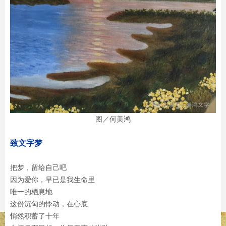
图／何美鸿
致文字梦
把梦，留给自己吧
因为爱你，早已是我生命里
唯一的栖息地
这份沉甸的悸动，在心底
悄然积蓄了十年