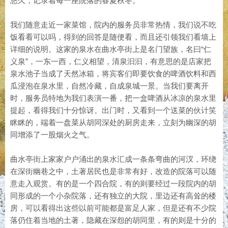
悠久，记录着每一座院落的春夏秋冬。
我们随意走近一家菜馆，院内的服务员非常热情，我们说不吃
饭看看可以吗，得到的回答是随便看，而且还引领我们看墙上
详细的说明。这家的泉水在曲水亭街上是名门望族，名曰“仁
义泉”，一东一西，仁义相望，清泉汩汩，有意思的是店家把
泉水池子当成了天然冰箱，将宾客们即要饮食的啤酒饮料和西
瓜浸泡在泉水里，自然冷藏，自成泉城一景。当我们要离开
时，服务员特地为我们表演一番，把一盒啤酒从冰凉的泉水里
提起，看得我们十分惊讶。出门时，又看到一个送菜的伙计笑
眯眯的，端着一盘菜从胡同深处的厨房走来，立刻为幽深的胡
同增添了一股烟火之气。
曲水亭街上家家户户涌出的泉水汇成一条条弯曲的河汊，环绕
在深街幽巷之中，土著居民也是非常有好，改造的院落可以随
意走入观赏。有的是一个四合院，有的则要经过一段院内的胡
同形成的一个小杂院落，还有独立的大院，里边还有高耸的楼
房，可以看得出这些以前可能都是富足人家，但是还有不少院
落仍住着当地的土著，隐藏在深怨的胡同里，有的则是十分的