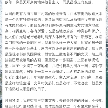
败落，像是无可奈何地伴随着主人一同从昌盛走向衰落。
从国内现有古街古镇古村落的改造来看，曲水亭街的改造文本
是一个具有独特样式的，改造后的街面以及商铺并没有排斥原
有居民的生存，而且允许他们保持原有的生活方式惬意地生
存，相得益彰，各有所爱，也是当地政府的一种宽容和保护，
使人们在走进老街老巷时能深入体验到原有的生活形态。在后
宰门街旁的一条胡同里，我看到这样一户人家，他家的房子建
在一座高高的台基上，屋内依然还是铺着原有的青砖，摆设也
是显现浓郁的民国风味，博古架上散落着不同的文玩，墙上悬
挂着已经被烟熏的古画，里屋还有一张画案，上面有纸砚笔
墨，屋子中央摆了一张地桌，几把竹椅马扎围在一圈，紫砂茶
器氤氲飘然，房梁下垂着一只白炽灯，上面有老旧的灯罩，一
切看起来都是几十年前的原生态。主人对我说，他们家一直都
是这样地慢生活，文革时关起门也是这样，不做改变，就是为
了追忆过去那悠闲的日子。
时间紧凑，我在街巷里穿来穿去，去追寻过去的时光，不停地
驻足仔细打量那些老宅。媒体曾经爆炒过一个有泉水的院落，