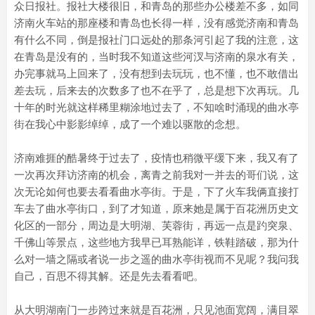
众日报社。报社大楼很旧，和青岛的那些办公楼差不多，如同
济南火车站的那座楼和青岛也长得一样，没有感觉济南和青岛
有什么不同，倒是报社门口远处的那条河引起了我的注意，这
在青岛是没有的，当时我不知道这些河汊与济南的泉水有关，
办完事就马上回来了，没有想到去玩玩，也不懂，也不敢借出
差去玩，后来去的次数多了也不在乎了，总是想下次再玩。几
十年的时光就这样稀里糊涂地过去了，不知啥时涌现的曲水亭
街在我心中影影绰绰，成了一个难以驱散的念想。
济南难捱的酷暑终于过去了，疫情也稍微平缓下来，我又有了
一次再次拜访济南的机会，离青之前我对一并去的哥们说，这
次无论如何也要去看看曲水亭街。于是，下了火车我俩直接打
车去了曲水亭街口，到了才知道，原来她是属于百花洲历史文
化区的一部分，周边是大明湖、芙蓉街，再远一点是趵突泉、
千佛山等景点，这些地方我早已耳熟能详，铁鞋踏破，那为什
么对一墙之隔或者说一步之遥的曲水亭街视而不见呢？我问我
自己，百思不得其解。还是先去看看吧。
从大明湖南门一步跨过来就是百花洲，只见池面宽阔，满目翠