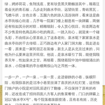
绿，娉婷荷花，鱼翔浅底，更有珍贵黑天鹅畅游其中，顺着泛
着金光的青石板，几步走到曲水亭街。远望街里，青砖黑瓦，
飞檐斗拱，古色古香，五颜六色的游人流连徜徉，看来这是曲
水亭街核心街道，几乎每一院家门楼上都悬有一块牌匾，两侧
还有恰如其分的对联，精雕细刻，令人赏心悦目。街道两边有
不少售卖特色商品和小吃的商店。一踏入街心，就迎来一个碰
头彩，不由得从心里喜欢上了这条老街。泉水呢？家家泉水是
曲水亭街的千古传唱，正巧路边有户人家门洞大敞，我走进去
一看，原来是一家民宿正在装修，新主人是从北京过来的，问
他为什么要来这里开民宿。他说，是泉水吸引了我，能使我颐
养天年，性如泉水之甘。再细看，围绕着院中池中细细涌出的
泉水，小院修葺的亭台楼阁假山与之浑然一体。
一步一户，一户一泉，一泉一景，走进僻静的小巷，纵横阡
陌，给我惊喜的是洁净小巷里挂满了喜庆的大红灯笼，这些独
门独户的小院是对旧民居进行了翻修，不仅保持了原有的布
局，还改造成了招待四面八方客人的鲁菜餐馆，门口的牌匾上
冠以“曲水亭X号”，每个院落都泉眼喷涌，且有名有姓，历史