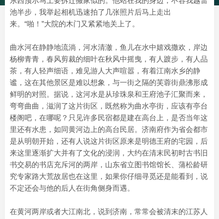
东西预示马上要拆迁搬家似的。他站在我的身边，不容我越雷
池半步，我举起相机迅速拍了几张照片后马上走出
来。“啪！”大院的木门又紧紧地关上了。
曲水河在静静地流淌，河水清澈，鱼儿在水中嬉戏撒欢，岸边
杨柳青青，春风剪裁的细叶在秋风中摇曳，有人踱步，有人品
茶，有人轻声细语，难见游人大声喧嚣，有着江南水乡的静
谧，这在其他景区是难以想象，与一街之隔的芙蓉街鼎沸形成
鲜明的对照。据说，这河水是从珍珠泉和王府池子汇聚而来，
弯弯曲曲，滋润了这片街区，既然称为曲水亭街，应该有亭台
楼阁吧，在哪呢？只见许多民宿都是建在高台上，是否当年这
里还有水患，如同黄河边上的高台民居。济南府作为省会都市
是从明朝开始，还有人说这片街区原来是明德王府的宅园，后
来这里逐渐扩大并有了文化的浸润，大约在清末民初时古书旧
书交易的书店充斥河的两岸，山东省立图书馆馆长、蒲松龄研
究专家路大荒故居也在这里，如果你仔细寻觅还是能看到，说
不定还会与他的后人在街角侧身而遇。
在黄河两岸或者大江南北，说到济南，常常会被清末的江苏人