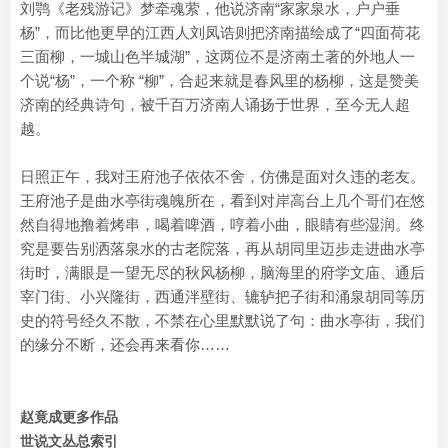
刘鹗《老残游记》梦牵魂萦，他说济南“家家泉水，户户垂
杨”，而比他更早的江西人刘凤诰则把济南描绘成了“四面荷花
三面柳，一城山色半城湖”，这两位不是济南土著的外地人一
个说“杨”，一个称 “柳”，合起来就是春风里的杨柳，这是赞美
济南的经典诗句，被千百万济南人诵扬于世界，至今无人超
越。
日照正午，我对王府池子依依不舍，仿佛是面对久违的老友。
王府池子是曲水亭街魂魄所在，看到对岸高台上几个哥们在悠
然自得地撸着烤串，喝着啤酒，哼着小曲，眼睛有些湿润。终
究是要告别洒落泉水的古老院落，再从胡同里迈步走进曲水亭
街时，满眼是一望无尽的秋风杨柳，脑海里的府学文庙、通后
宰门街、小兴隆街，西通泮壁街、辘轳把子街和涌泉胡同等历
史的符号经久不散，不禁在心里默默说了句：曲水亭街，我们
的缘分不断，还会再来看你……
赵竟成更多作品
世说文丛总索引