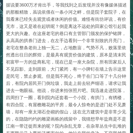
据说要3600万才肯出手，等我找到之后发现并没有像媒体描述
的那般精致，虽说依偎在一条小河之畔，但是院子套院子，在
我看来已经失去观赏或者休闲的价值。难怪有街坊评说，有价
无市，这又是谁在起哄呢？倒是离这不远处的田家公馆引起我
更大的兴趣。在这座老宅的巷口有主管部门颁发的保护铭牌，
从高高的拱券门进去，在左手边看到一个非常别致的月亮门，
老宅在整条老街上独一无二，占地数亩，气势不凡，败落里依
然透出往日的辉煌，是最具有观赏价值的建筑，原本是清末民
初富甲一方的盐商私宅，现在已是一座大杂院，所有田家后人
不见踪影。走到跟前，大门紧闭，有一小牌钉在墙上告示这里
是民宅，禁止参观。但是我不死心，终于在门口等了十几分钟
后，有院内居民开门倒垃圾，我走上前去轻声细语，请求让我
进去一饱眼福。他说，你进来拍张照片吧。我迅速走进院落，
四周扫了一圈，看到院内还套着一个小院，有拱门，有绣楼，
有四合院，有屋檐雕花的平房，最令人惊奇的是进门处不见萧
墙，却有一座太湖石垒砌的假山，这在北方建筑中是非常少见
的，在隐隐约约的雕梁画栋的残留中，我猜想早年盐商是不是
江南一带迁徙而来的呢？院内杂乱无章，在杂草丛生中乱堆的