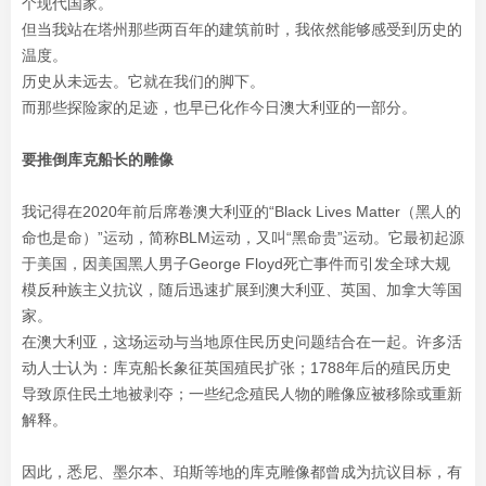
个现代国家。
但当我站在塔州那些两百年的建筑前时，我依然能够感受到历史的
温度。
历史从未远去。它就在我们的脚下。
而那些探险家的足迹，也早已化作今日澳大利亚的一部分。
要推倒库克船长的雕像
我记得在2020年前后席卷澳大利亚的“Black Lives Matter（黑人的
命也是命）”运动，简称BLM运动，又叫“黑命贵”运动。它最初起源
于美国，因美国黑人男子George Floyd死亡事件而引发全球大规
模反种族主义抗议，随后迅速扩展到澳大利亚、英国、加拿大等国
家。
在澳大利亚，这场运动与当地原住民历史问题结合在一起。许多活
动人士认为：库克船长象征英国殖民扩张；1788年后的殖民历史
导致原住民土地被剥夺；一些纪念殖民人物的雕像应被移除或重新
解释。
因此，悉尼、墨尔本、珀斯等地的库克雕像都曾成为抗议目标，有