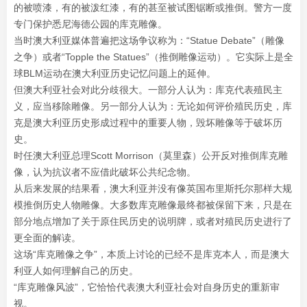
的被喷漆，有的被泼红漆，有的甚至被试图锯断或推倒。警方一度
专门保护悉尼海德公园的库克雕像。
当时澳大利亚媒体普遍把这场争议称为：“Statue Debate”（雕像
之争）或者“Topple the Statues”（推倒雕像运动）。它实际上是全
球BLM运动在澳大利亚历史记忆问题上的延伸。
但澳大利亚社会对此分歧很大。一部分人认为：库克代表殖民主
义，应当移除雕像。另一部分人认为：无论如何评价殖民历史，库
克是澳大利亚历史形成过程中的重要人物，毁坏雕像等于破坏历
史。
时任澳大利亚总理Scott Morrison（莫里森）公开反对推倒库克雕
像，认为抗议者不应借此破坏公共纪念物。
从后来发展的结果看，澳大利亚并没有像英国布里斯托尔那样大规
模推倒历史人物雕像。大多数库克雕像最终都被保留下来，只是在
部分地点增加了关于原住民历史的说明牌，或者对殖民历史进行了
更全面的解读。
这场“库克雕像之争”，本质上讨论的已经不是库克本人，而是澳大
利亚人如何理解自己的历史。
“库克雕像风波”，它恰恰代表澳大利亚社会对自身历史的重新审
视。