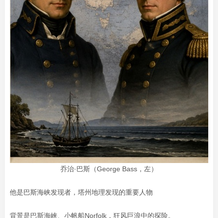
乔治·巴斯（George Bass，左）
他是巴斯海峡发现者，
塔州地理发现的重要人物
背景是
巴斯海峡、
小帆船Norfolk，
狂风巨浪中的探险。