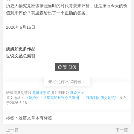
历史人物究竟应该按照当时的时代背景来评价，还是按照今天的价
值观来评价？莫里森给出了一个正确的答案。
2026年6月15日
姚婉如更多作品
世说文丛总索引
赞 (
10
)
未经允许不得转载：
转载或复制请以
超链接形式
并注明出处
世说文丛
。
原文地址：
《姚婉如丨从库克船长到今日澳洲——我看到的历史足迹》
发布
于2026-6-16
标签：这篇文章木有标签
上一篇
下一篇