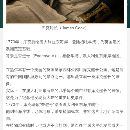
库克船长（James Cook）
1770年，库克测绘澳大利亚东海岸，
登陆植物学湾，
为英国殖民
澳洲奠定基础。
背景是
奋进号（Endeavour），
植物学湾，
澳大利亚东海岸地图。
在墨尔本有一个美丽的英国皇家园林公园叫库克船长公园。这是所
有的中国团队游必到的景点之一。那里矗立着一座库克船长的雕
像。
实际上，在澳大利亚东海岸的几乎每个城市都有库克船长的雕像。
这是为了纪念他发现新大陆的重要历史事件。
1770年，库克率领“奋进号”沿着澳大利亚东海岸航行。
他测绘海岸线，记录地形，采集植物标本，并将这片土地介绍给英
国。
在植物湾登陆时，他或许不会想到，两百多年后这里会发展成为一