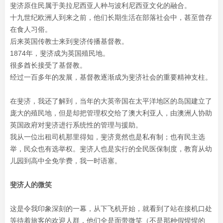
斐济原住民属于美拉尼西亚人种与波利尼西亚文化的融合。
十九世纪欧洲人到来之前，他们长期生活在部落社会中，甚至曾存
在食人习俗。
后来英国传教士来到斐济传播基督教。
1874年，斐济成为英国殖民地。
很多酋长接受了基督教。
经过一百多年的发展，基督教逐渐成为斐济社会的重要精神支柱。
在斐济，我还了解到，当年的大英帝国在太平洋地区的岛国建立了
庞大的殖民地，但是却把管理权交给了澳大利亚人，由澳洲人协助
英国政府对斐济进行系统性的管理与援助。
我从一位出租司机那里得知，斐济竟然也是私有制；也有民主选
举，民众也有选举权。斐济人也是实行的全民医保制度，教育从幼
儿园到高中全免学费，我一时语塞。
斐济人的微笑
这是令我印象深刻的一幕，从下飞机开始，就看到了站在接机口处
等待着旅客的欢迎人群，他们全是面带微笑（不是那种假惺惺的