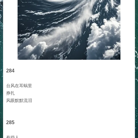
284
台风在耳蜗里
挣扎
风眼默默流泪
285
有些人