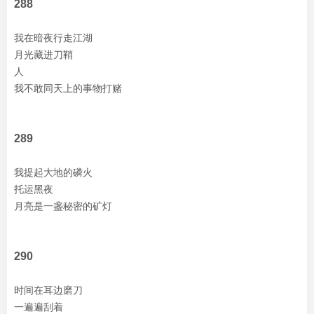
288
我在暗夜行走江湖
月光藏进刀鞘
人
我不敢同天上的事物打赌
289
我提起大地的磷火
托运黑夜
月亮是一盏秘密的矿灯
290
时间在耳边磨刀
一遍遍刮着