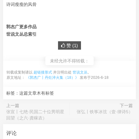
诗词瘦瘦的风骨
郭杰广更多作品
世说文丛总索引
赞 (
1
)
未经允许不得转载：
转载或复制请以
超链接形式
并注明出处
世说文丛
。
原文地址：
《郭杰广丨丹灶淬火集（18）》
发布于2026-6-18
标签：这篇文章木有标签
上一篇
下一篇
张宣丨七绝·民国二十位男明星
张弘丨铁筝冰弦（壹·律诗5）
回望（之六·龚稼农）
评论