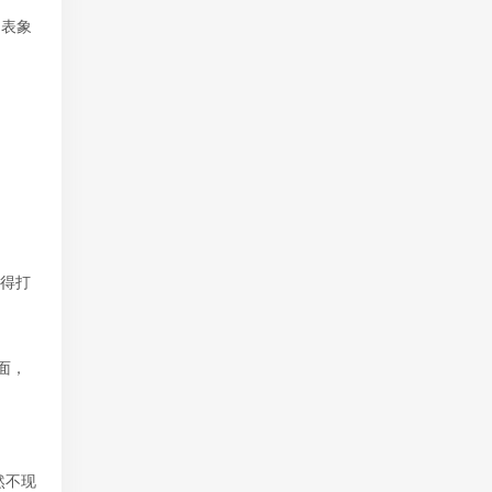
乃表象
就得打
面，
然不现