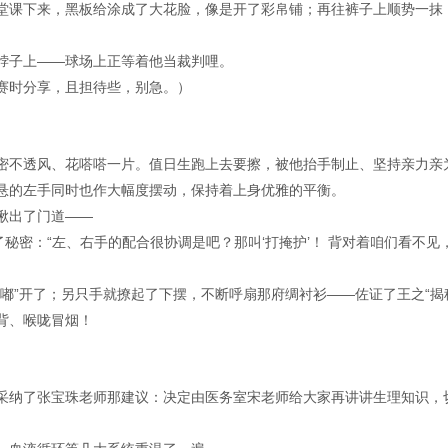
堂课下来，黑板给涂成了大花脸，像是开了彩帛铺；再往裤子上顺势一抹
脖子上——球场上正等着他当裁判哩。
赛时分享，且担待些，别急。）
密不透风、花嗒嗒一片。值日生跑上去要擦，被他抬手制止、坚持亲力亲
悬的左手同时也作大幅度摆动，保持着上身优雅的平衡。
瞅出了门道——
了秘密：“左、右手的配合很协调是吧？那叫‘打掩护’！ 背对着咱们看不见
嘟”开了；另只手就撩起了下摆，不断呼扇那府绸衬衫——佐证了王之“揭
背、喉咙冒烟！
采纳了张宝珠老师那建议：决定由医务室宋老师给大家再讲讲生理知识，