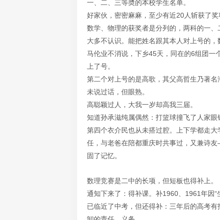
一、二、三等奬的本校学生名单。
好家伙，密密麻麻，至少有近20人斩获了奖
数学、物理的获奖者是分列的，两科的一、
大多不认识。能把姓名跟其本人对上号的，
马伦业不消说，下乡45天，同在的6组团
上了号。
第二个对上号的是高歌，其父高哲生乃著名
未说过话，但眼熟。
高聪颖过人，大我一岁却高我三届。
知道孙承滋纯属偶然：打篮球撞飞了人家眼
第四个衣介民也从未搭过腔。上下学都走大
任，与老爸在陪都重庆时共事过，又兼诗友
固了记忆。
数理竞赛是二中的长项，但短板也得补上。
通知下来了：得补课。补1960、1961年
已临近了中考，但还得补：三年后的高考有
卸的责任、义务。