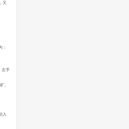
，又
为：
，左手
秘”。
切入