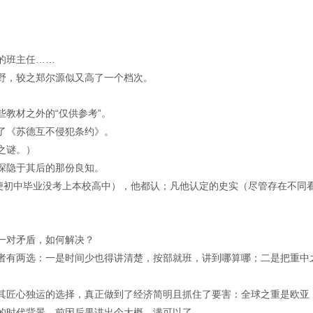
的班主任……
野，较之郑尔源似又高了一个档次。
教材之外的“仅供参考”。
了《苏德互不侵犯条约》。
之谜。）
深隐于其后的那份良知。
即便初中毕业没考上本校高中），他都认；凡他认定的史实（尽管存在不同
一对矛盾，如何解决？
者有两选：一是时间少也得讲清楚，按部就班，讲到哪算哪；二是把重中
。
其匠心独运的选择，真正做到了经济简明且抓住了要害：全球之重是欧亚
的时代背景、前因后果讲出个大概，满可以了。