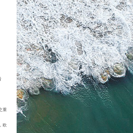
看
之重
，欧