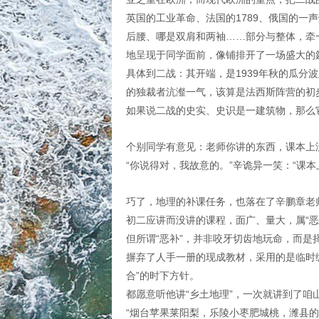
英国的工业革命、法国的1789、俄国的一
后腰、哪是双肩和两袖……部分与整体，牵
地呈现于同学面前，像铺排开了一场盛大的
具体到二战：其开端，是1939年秋的瓜
的独裁者沆瀣一气，该算是法西斯阵营的初
如果说二战的史实、史识是一建筑物，那么
个别同学有意见：老师你讲的东西，课本上
“你说得对，我故意的。”辛诡异一笑：“课
巧了，地理的补课任务，也落在了辛鹏章老
初二应讲而没讲的课程，面广、量大，属“恶
但所谓“恶补”，并非咬牙切齿地玩命，而是
摒弃了人手一册的现成教材，采用的是临时
合”的时下方针。
都愿意听他讲“乡土地理”，一次就讲到了咱
“烟台苹果莱阳梨，乐陵小枣肥城桃，潍县的