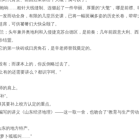
声炮响……粗针大线缝制、连缀起了一件华丽、厚重的“大氅”，哪是前襟、
一发而动全身，有限的几堂历史课，已将一幅斑斓多姿的历史长卷，荦荦
筵席，可供饕餮们大快朵颐了。
分波兰；头年兼并奥地利和入侵捷克苏台德区，是前奏；几年前跟意大利、西
步结盟。
它的第一块砖或曰房角石，是辛老师替我奠定的。
没有；而课本上的，你反倒略过去了。
本上有的还需要讲么？都识字呵。”
师的肩上。
补”。
择其要补上校方认定的重点。
编写的讲义《山东经济地理》——这一取一舍，也吻合了“教育与生产劳
山东的地方特产。
萝卜呱呱叫……”