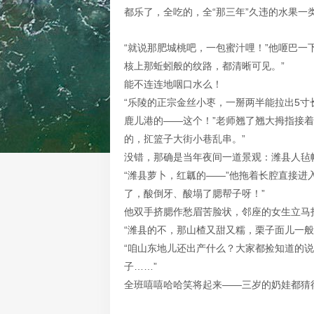
都乐了，全吃的，全“那三年”久违的水果一
“就说那肥城桃吧，一包蜜汁哩！”他咂巴一
核上那蚯蚓般的纹路，都清晰可见。”
能不连连地咽口水么！
“乐陵的正宗金丝小枣，一掰两半能拉出5
鹿儿港的——这个！”老师翘了翘大拇指接着
的，㧟篮子大街小巷乱串。”
没错，那确是当年夜间一道景观：潍县人毡
“潍县萝卜，红瓤的——”他拖着长腔直接进
了，酸倒牙、酸塌了腮帮子呀！”
他双手挤腮作愁眉苦脸状，邻座的女生立马
“潍县的不，那山楂又甜又糯，栗子面儿一般
“咱山东地儿还出产什么？大家都捡知道的说
子……”
全班嘻嘻哈哈笑将起来——三岁的奶娃都猜