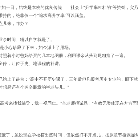
年如一日，始终是本校的优良传统——社会上“升学率杠杠的”等赞誉，实
秉持的，绝非仅一个“追求高升学率”可以涵盖。
点儿来，咋办？
业余时间、辅以自学就是了。
还是小心珍藏了下来，如今派上了用场。
对照着小时爸妈给买的几本地图册，利用课余从头到尾粗撸了一遍。
全停，让位于史、地课程的补讲。
已站上了讲台：“高中不开历史课了，三年后但凡报考历史专业的，眼下
才想起还有个叫辛鹏章的半老头儿。”
高考来找我辅导，我一视同仁。”辛老师很诚恳：“有教无类体现在方方面
、荒废了，虽说现在学校挤出些时间，但依然打不开点儿，按原章节授课显