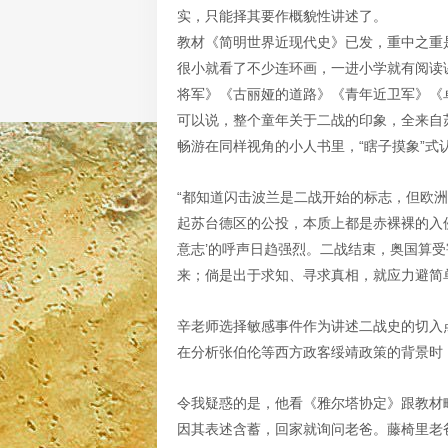
实，只能择其要作概貌性讲述了。
教材《简明世界近现代史》已发，重中之重是
很小就看了不少连环画，一进小学就有阅读
将军》《古丽娅的道路》《青年近卫军》《
可以说，整个童年关于二战的印象，全来自
畅游在同样视角的小人书里，“瞎子摸象”式
“都知道闪击波兰是二战开始的标志，但欧洲
起苏台德区的公投，本质上都是赤裸裸的入
意志’的呼声日趋强烈。二战结束，奥国算
来；倘是出于求知、寻求真相，就应力避简
辛老师选择敏感事件作为讲述二战史的切入
在分析张伯伦等西方政客绥靖政策的背景时
令我疑惑的是，他看《雅尔塔协定》跟教材
因其表述含蓄，回家就询问老爸。藤椅里老