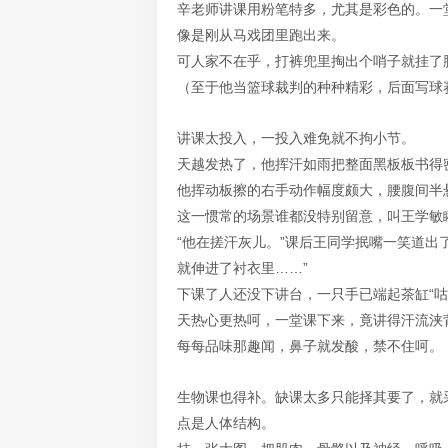
辛老师讲课用粉笔特多，尤其是彩色的。一
像是刚从马戏团里跑出来。
可人家不在乎，打裤兜里掏出个哨子就挂了
（至于他当篮球裁判的种种精彩，后面写球
讲课太投入，一投入难免就不拘小节。
天越发热了，他挥汗如雨把整面黑板板书得
他挥动板擦的右手动作幅度颇大，腰腹间半
这一惯常的场景谁都没特别留意，叫王学敏
“他在搓汗灰儿。”课后王同学抿嘴一笑道出
就伸进了衬衣里……”
下课了人还没下讲台，一只手已端起茶缸“咕
天热心更热呵，一堂课下来，竟讲得汗流浃
每每品味那趣闻，鼻子就发酸，禁不住呵。
生物课也得补。缺课太多只能择其要了，就
点是人体结构。