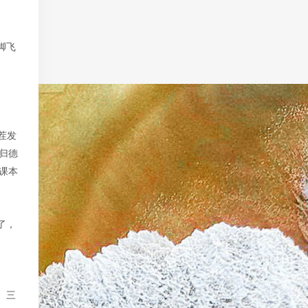
脚飞
茬发
归德
课本
了，
、三