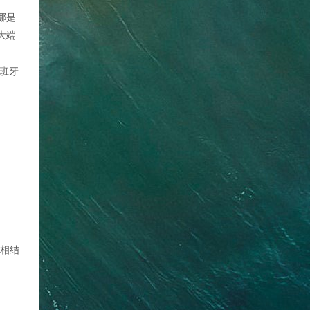
哪是
大端
班牙
动相结