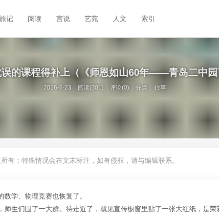
旅记
阅读
言说
艺苑
人文
索引
误的课程得补上（《师恩如山60年——青岛二中
2026-6-23
阅读(301)
评论(0)
分类：
往事
权所有；特殊情况会在文末标注，如有侵权，请与编辑联系。
的数学、物理竞赛也恢复了。
，师生们围了一大群。待走近了，就见宣传橱窗里贴了一张大红纸，是荣