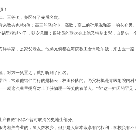
项！
二、三等奖，亦区分了先后名次。
数来数去也就4位：高三的马伦业、高歌，高二的孙承滋和高一的衣介民
一个锅里摸过勺子，朝夕见面；跟社员的联欢会上他又特别出彩，自是头一
海洋学家，是家父老友。他弟兄俩都在海院教工食堂吃午饭，来去走一路
镜，对方一笑置之，就打听到了姓名。
学路，常跟他结伴而行的是杨云，校田径队的。乃父杨枫是青医附院内科
——就这么曲里拐弯对上了获物理一等奖的衣某人。“衣”这一姓氏的罕见
因“生产自救”不得不暂时取消的史地生部分。
报考相关专业的，虽人数极少，但那是人家本该享有的权利，学校负有不