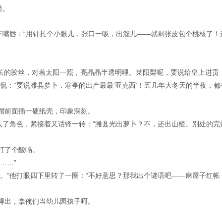
类。
下嘴唇：“用针扎个小眼儿，张口一吸，出溜儿——就剩张皮包个桃核了！
寸长的胶丝，对着太阳一照，亮晶晶半透明哩。莱阳梨呢，要说给皇上进贡
侃：“要说潍县萝卜，寒亭的出产最最‘亚克西’！五几年大冬天的半夜，都
帽前面插一硬纸壳，印象深刻。
入了角色，紧接着又话锋一转：“潍县光出萝卜？不，还出山楂。别处的完
打了个酸嗝。
……”
。”他打眼四下里转了一圈：“不好意思？那我出个谜语吧——麻屋子红帐
得出，拿俺们当幼儿园孩子呵。