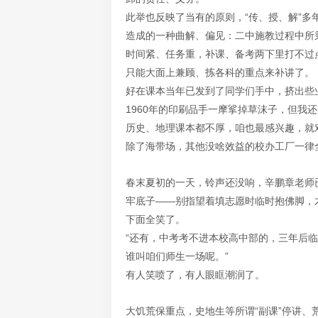
此举也反映了当有的原则，“传、授、解”多
造成的一种曲解、偏见：二中施教过程中所
时间紧、任务重，补课、备考两下里打不过
只能大面上兼顾、拣各科的重点来补讲了。
好在课本当年已发到了同学们手中，挤出些
1960年的印刷品手一摩挲掉草沫子，但我
历史、地理课本都不厚，咱也最感兴趣，就
除了海带场，其他没啥效益的校办工厂一律
春末夏初的一天，铃声还没响，辛鹏章老师
牢底子——别指望着填志愿时临时抱佛脚，
下面全笑了。
“还有，中考考不进本校高中部的，三年后临
谁叫咱们师生一场呢。”
有人笑喷了，有人眼眶潮润了。
大饥荒保重点，史地生等所谓“副课”停讲