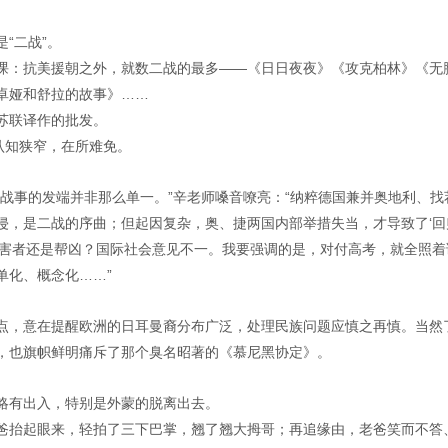
“二战”。
课：抗美援朝之外，就数二战的最多——《日日夜夜》《攻克柏林》《无
卓娅和舒拉的故事》……
苏联译作的批发。
认知狭窄，在所难免。
战事的发端并非那么单一。”辛老师嗓音嘹亮：“纳粹德国兼并奥地利、找
侵，是二战的序曲；但起因复杂，奥、捷两国内部举措失当，才导致了‘回
受害者还是帮凶？国际社会意见不一。我要强调的是，对付高考，就全照着
单化、概念化……”
点，意在提醒欧洲的日耳曼裔分布广泛，处理民族问题应慎之再慎。当然
，也旗帜鲜明痛斥了那个臭名昭著的《慕尼黑协定》。
略有出入，特别是外蒙的脱离出去。
爸抬起眼来，轻拍了三下巴掌，翘了翘大拇哥；再追缘由，老爸笑而不答