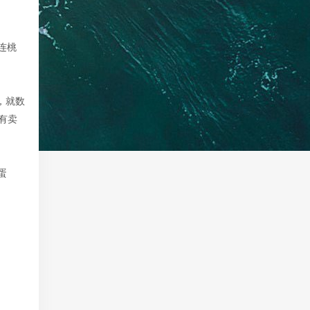
连桃
，就数
有卖
蛋