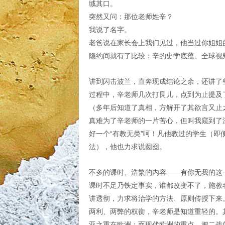
缄其口。
突然又问：那位老师姓辛？
我说了名字。
老爸说在家长会上我们见过，他当过你姐姐
隐约间就有了比较：辛的史学底蕴、全球视
讲到闪击波兰，直奔现成结论之余，还讲了些
过程中，辛老师几次打艮儿，点到为止提及
（多年后知道了真相，方解开了其欲言又止
真难为了辛老师的一片苦心，但叫我窥到了
好一个“有教无类”呵！凡他教过的学生（
法），他也力求说囫囵。
不多的课时、浩繁的内容——有你无我的这
课时不足乃铁定事实，谁都改变不了，施教
讲透彻，力求将治学的方法、原则传授下来
两利、两弊的权衡，辛老师是知道重轻的。
亚之重在欧洲；而现代欧洲的重点，把二战