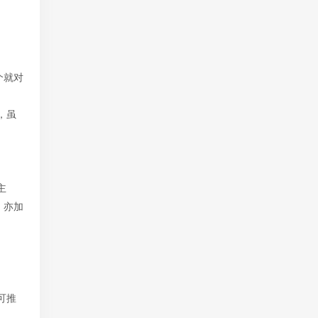
。
个就对
，虽
主
，亦加
可推