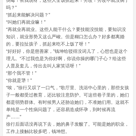
倒霉！依我说呀，这些人全该抓起来！劳改！劳改不就没病了
吗？”
“抓起来能解决问题？”
“叫她们再就业嘛！”
“再就业再就业。这些人能干什么？要技能没技能，要知识没
知识，就业形势又这么严峻。但是糊口怎么办？好多都离婚
的，要拉扯孩子，抓起来吃不上饭了呀！”
“好好好，你是慈善家，”钱坤给驳得没词儿了，心想也是这个
理儿。“不过我也是为你好啊，你说你操的哪门子心？给这些
人普及套儿，传出去叫人家笑话呀！”
“那个我不管！”
“你就是犟！”
“唉，”徐行又叹了一口气，“歌厅里、洗浴中心里的，那些女孩
子一般都受过教育，还比较注意防护。可这些巷子里的，她们
都是弱势群体。有时候男人还胁迫她们，不准她们用。这就不
单纯是一个性病问题了，还容易造成怀孕，到时候再流
产……”
徐行后面话没再说下去，她的鼻子发酸了。可能是她的职业，
工作上接触比较多吧，钱坤想。