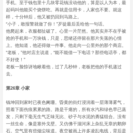
手机。至于钱包里十几块零花钱没动他的，算是以人为本，最
起码叫他能买个烧饼吃。再就是信用卡，人家也不要。就这
样，十分钟后，他又被扔回到马路上。
“小子，敢报警就做了你！”歹徒最后丢给他一句话。
他爬起来，衣服都扯破了。心里一片茫然。他其实并不在乎被
抢的手机和一万块钱，只是，思绪还停留在那片失落的心情
上。他知道，他还得做一件事。他走向一公里外的那个商店。
“老板，”他对店主说道，“能不能借一下电话？那些电话亭，都
不好使！”
老板一脸惊讶地瞅着他，过了几秒钟，老板把他的手机递过
去。
第26章 小家
钱坤回到家时已夜色阑珊。昏黄的街灯浸润着一层薄薄雾气，
照着下面伤痕累累的路。路是干瘪的，所有水汽和绿色早已蒸
发，只剩下毫无生气乏味无比、砂子与水泥的勇猛组合。没有
一丝生命，像是塞外戈壁。又仿佛干涸河床上杂乱无章的鹅卵
石。空气里有些烟尘味道。夜空被画上许多凌乱电线，背后是