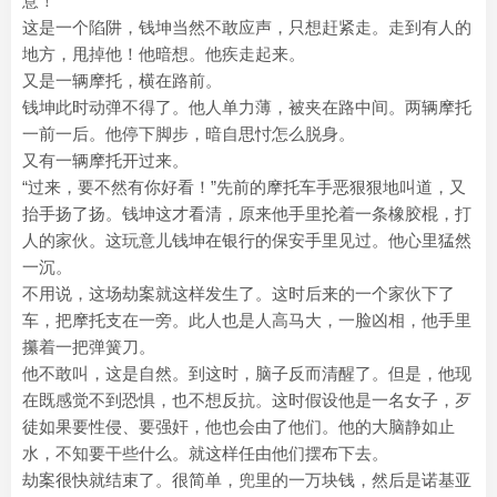
意！”
这是一个陷阱，钱坤当然不敢应声，只想赶紧走。走到有人的
地方，甩掉他！他暗想。他疾走起来。
又是一辆摩托，横在路前。
钱坤此时动弹不得了。他人单力薄，被夹在路中间。两辆摩托
一前一后。他停下脚步，暗自思忖怎么脱身。
又有一辆摩托开过来。
“过来，要不然有你好看！”先前的摩托车手恶狠狠地叫道，又
抬手扬了扬。钱坤这才看清，原来他手里抡着一条橡胶棍，打
人的家伙。这玩意儿钱坤在银行的保安手里见过。他心里猛然
一沉。
不用说，这场劫案就这样发生了。这时后来的一个家伙下了
车，把摩托支在一旁。此人也是人高马大，一脸凶相，他手里
攥着一把弹簧刀。
他不敢叫，这是自然。到这时，脑子反而清醒了。但是，他现
在既感觉不到恐惧，也不想反抗。这时假设他是一名女子，歹
徒如果要性侵、要强奸，他也会由了他们。他的大脑静如止
水，不知要干些什么。就这样任由他们摆布下去。
劫案很快就结束了。很简单，兜里的一万块钱，然后是诺基亚