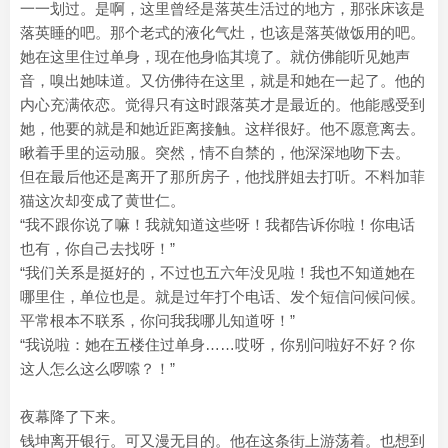
一一划过。是啊，这里曾经是落英生活过的地方，那张床该是
落英睡的吧。那个老式的液化气灶，也该是落英做饭用的吧。
她在这里住过单身，现在他身临其境了。就仿佛能听见她声
音，嗅出她味道。又仿佛待在这里，就是和她在一起了。他的
内心充满依恋。觉得只有这时跟落英才是最近的。他能感受到
她，他要的就是和她近距离接触。这样很好。他不愿意离去。
瞅着手里的运动服。突然，情不自禁的，他深深地吻下去。
但在最后他还是离开了那所房子，他找胖姐去打听。不料加菲
猫这次却变成了黄世仁。
“我不跟你说了嘛！我就知道这些呀！我都告诉你啦！你电话
也有，你自己去找呀！”
“我们关系是挺好的，不过也五六年没见啦！我也不知道她在
哪里住，单位也是。就是过年打个电话、发个短信问候问候。
平常根本不联系，你问我我哪儿知道呀！”
“我说啦：她在五楼住过单身……哎呀，你别问啦好不好？你
这人怎么这么啰嗦？！”
夜幕降了下来。
钱坤离开银行。可又漫无目的。他在这条街上游荡着。也想到