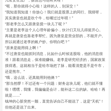
几名女生流产，据说也与他有关哩！”
“呃，那你就得小心啦！这样的人，别深交！”
“我知道我知道！你放心！我们就是股票上的同行。我猜呀，
其实唐皇也就是吹个牛，给嘴过过年呗！”
“那老李怎么又跟唐皇搅一块儿了呢？”
“主要是老李这个人心理年龄偏小，伙计们又玩儿得挺开心。
再就是唐皇也靠老李帮忙。因为唐皇是营业部的，不能开户。
所以就通过老李的账户炒。你明白吧？”
“原来是能用得上啊！”
“不过唐皇也能抓到消息，比如什么时候送股啦，他的消息很
准！跟着消息走，保准能赚钱。老李是研究经济的，国家政策
摸得透。这就相当于是给市场把了脉，能看清楚是不是牛市，
还是熊市。”
“哦，这么说，还真能用到他俩？”
“那当然啰！不过还有一个问题：财务这块儿呢，他们就不懂
啦！嘿嘿，我懂，我偏偏是会计，能补这二位的缺。哈哈！再
就是……”
钱坤的心脏突然一颤，直觉告诉自己不能说了，这是“天机”！
但他还是说了出来。