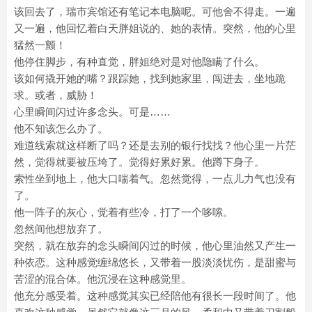
该回去了，瑞市宾馆还有笔记本电脑呢。可他舍不得走。一遍
又一遍，他回忆着白天胖姐说的、她的表情。突然，他的心里
猛然一颤！
他停住脚步，有种直觉，胖姐绝对是对他隐瞒了什么。
该如何撬开她的嘴？跟踪她，找到她家里，闯进去，坐地跪
求。或者，威胁！
心里瞬间闪过许多念头。可是……
他不知该怎么办了。
难道线索就这样断了吗？还是去别的银行找找？他心里一片茫
然，觉得就要被压垮了。觉得好累好累。他蹲下身子。
索性坐到地上，他大口喘着气。忽然觉得，一点儿力气也没有
了。
他一阵子的灰心，觉着有些冷，打了一个哆嗦。
忽然间他想放弃了。
突然，就在放弃的念头瞬间闪过的时候，他心里油然又产生一
种依恋。这种感觉缠绵悠长，又带着一股淡淡忧伤，是甜蜜与
苦涩的混合体。他沉浸在这种感觉里。
他充分感受着。这种感觉其实已经陪他有很长一段时间了。他