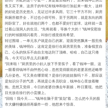
纺织厂分配的这个小套一，算是最后福利了。后来钱坤公房出
售又买下来。这房子的年纪有钱坤和徐行加起来一般大，这样
的好处是历史悠久，见证过许多风雨。它三十平方不到，厨房
和厕所都齐全，不过也小得可怜。至于另两间，就是东向的两
间卧室了。好在就他们两个，也都不爱好打篮球。这样就一直
过着山顶洞人的生活。“先将就着，等换个大的！”钱坤安慰徐
行的时候眼睛闪着亮，叫徐行感觉很有希望。
转过围墙，一单元东户就是自己的家。迎面突然飘来一股煎鱼
的美味，钱坤明白，这肯定是徐行在厨房里煎鱼，准备犒赏自
己。心头的快乐不由自主地达到了顶峰。哈哈，自己这只倦
鸟，今天可以早点儿归巢啰。
“回来啦！”厨房里的小妇人放下手里筷子，看了钱坤一眼。这
一眼看得钱坤不由怦然心动，忽然觉得眼前的老婆居然还略带
几分姿色。可又美在哪里呢？是徐行的娃娃脸吗？不，那应该
是知识分子的气质，再就是公务员职业，钱坤在心里放着鞭
炮。忽然又觉得，今日的老婆仿佛去年新娘，昨日重现。他把
目光放在徐行的小蛮腰上。
“回啦！我今天……”钱坤在脑子里“策划”着，怎么把今天的股
市大赚特赚搞得再爆炸一些，他想来个惊喜。