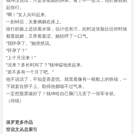
钱坤没说话，只是望着她的胴体。看了不一会儿，他拦腰就抱
起徐行。
“啊！”女人尖叫起来。
一刻钟后，夫妻俩躺在床上。
徐行的脸上还挂着水珠，估计也有汗。此时这张脸比任何时候
都显妩媚，又带着羞涩。她轻呼了一口气。
“我怀孕了。”她突然说。
“怀孕了？”
“上个月没来！”
“没来？多长时间了？”钱坤猛地坐起来。
“差不多有一个月了吧。”
他不说话了，不知是喜是忧。就觉着像有一根船上的铁锚，一
下就套在脖子上。勒得他都喘不过气来。
一定把股票做好了！钱坤给自己脑门儿安了一张军令状。
（待续）
保罗更多作品
世说文丛总索引