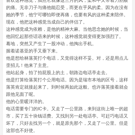
喜欢这种感觉，虽然它就像这三月的风，柔和中又带着刀割般
的痛。无非刀子与痛他能忍受，而更在乎风的柔。因为在没有
她的季节，他宁可哪怕即便再痛，也要有风的这种柔来陪伴。
现在，他把这种感觉当成自己的伴侣了。
这种感觉成为依赖，是他的精神大麻。当他思念她的时候，当
他回忆起那些话语来的时候，这种感觉就变得更加强烈了。
蓦地，突然又产生了一股冲动，他掏出手机。
握着诺基亚的手又垂下来。
他是想给林落英打个电话，又觉得这样不妥。对，还是用点儿
歪招儿！他来了主意。
他站起身，拍了拍屁股上的土，朝路边电话亭走去。
他是打算给落英打个公用电话。因为是瑞市本地的区号，这样
落英肯定就接起来了。到时候再如此这般。也许落英接着就会
跟他见面了呢。
他的心里暖洋洋的。
电话需要专门的IC卡。又走了一公里路，来到这街上唯一的超
市，买了五十块钱话费。又找到另一处电话亭。可赶巧电话又
坏了，只好去找另一个，就是原先那个，又走了一公里。但是
这部也不好使。