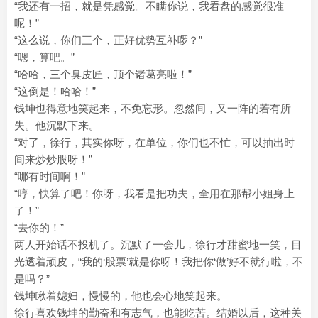
“我还有一招，就是凭感觉。不瞒你说，我看盘的感觉很准
呢！”
“这么说，你们三个，正好优势互补啰？”
“嗯，算吧。”
“哈哈，三个臭皮匠，顶个诸葛亮啦！”
“这倒是！哈哈！”
钱坤也得意地笑起来，不免忘形。忽然间，又一阵的若有所
失。他沉默下来。
“对了，徐行，其实你呀，在单位，你们也不忙，可以抽出时
间来炒炒股呀！”
“哪有时间啊！”
“哼，快算了吧！你呀，我看是把功夫，全用在那帮小姐身上
了！”
“去你的！”
两人开始话不投机了。沉默了一会儿，徐行才甜蜜地一笑，目
光透着顽皮，“我的‘股票’就是你呀！我把你‘做’好不就行啦，不
是吗？”
钱坤瞅着媳妇，慢慢的，他也会心地笑起来。
徐行喜欢钱坤的勤奋和有志气，也能吃苦。结婚以后，这种关