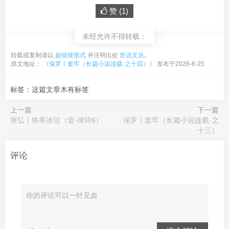
赞 (
1
)
未经允许不得转载：
转载或复制请以
超链接形式
并注明出处
世说文丛
。
原文地址：
《保罗丨套牢（长篇小说连载·之十四）》
发布于2026-6-25
标签：这篇文章木有标签
上一篇
下一篇
张弘丨铁筝冰弦（壹·律诗6）
保罗丨套牢（长篇小说连载·之
十三）
评论