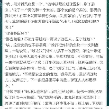
“哦，刚才我又碰见一个。”钱坤赶紧抢过保温杯，刷了起
来，“拉了一个男的和一个女的。那个女的是个卖的。那男的
真讨厌！在车上就商量着怎么弄。又挺‘娘’的，讲价就讲了半
天，真能啰唆！还非叫我找个隐蔽的地儿！你说我能找吗？
唉！”
“你没答应啊？”
“那当然啦！不把车弄脏啦！再说了这些人，见了就烦！”
“唉，这些女的也不容易啊！”徐行把炸好的鱼块一一夹到盘
里，一边说道，“最近我们计生办搞了一次普查。咱这一带还
不少呢！这些人真是个老大难，平常都猫着，生怕查到。可这
一来措施就落实不了啦！计生这块儿避孕啦，妇科保健啦，其
实最主要还是性病，防治。唉！”她叹了口气，额头上泛起几
道皱纹儿。“再就是安全套的发放。我寻思着，最起码这块
儿，先保证了。下一步跟县里再申请些，保证人人都用得
上。”
“行啦行啦！”钱坤头也不抬，眉毛也站起来，仿佛一眼瞅见菜
板上蹲着一只蟑螂，“她们就些卖的，套儿还政府买单啊？！
再说了谁叫她们干的？！放着正经事儿不做，得上病，算她们