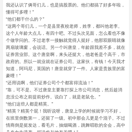
我还认识了俩哥们儿，也是搞股票的。他们都搞了好多年啦，
懂得可多哩！”
“他们都干什么的？”
“这两个哥们儿，一个是县里夜校老师，姓李，都叫他老李。
这个人年龄大点儿，有四十吧。不过头次见面，怎么看也不像
个做学问的。不过老李一接触就觉得人挺好，他那双眼睛就像
两扇玻璃窗，会说话。另一个叫唐皇，年龄跟我差不多，就在
证券营业部。这个唐皇啊，来头还挺大，他老爸是个高干，市
政府的。所以一就业就在证券公司。这家伙，有钱！今天我才
知道，阿玛尼，英国的！唐皇就穿了一件。人家是贵族里的富
豪哩！”
“还用说啊，他们证券公司个个都富得流油！”
“靠，可不是。不过唐皇主要靠打探上市公司消息，然后趁消
息没公布之前提前炒作。说白了，就是老鼠仓。”
“他们这些人都是精英。”
“精英？精英个屁！我听说呀，唐皇上学的时候就学习不好，
在班里倒数第一，还留了一级。初中那会儿更是个混子。不过
情商倒是挺发达，看毛片，抽烟喝酒，跳舞唱歌的全会，高中