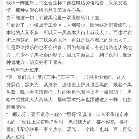
钱坤一阵恼怒，怎么会这样？他在电话旁傻站着，呆呆发着
愣。那种失望心绪忽然又笼罩在心头。
岂不知这一切，都被黑暗里一双眼睛给盯了去。
前面说了，小镇属于工业区，人烟稀少。因为缺乏消费娱乐，
本地的人又不多，所以天一黑基本大街上就没人了。而这时在
街上游荡的，除了找乐的以外，再就是找不着北的外地人了。
但是即便找乐的也不会很多，因为都知道，有色情路边店的地
方，总少不了黑社会的影子。因此简而言之，到了夜间，像这
种鬼地方，治安好不了哪去。
一辆摩托开过来。
“嘿、哥们儿！”摩托车手把车停下，一只脚撑住地面。这人一
身黑色，黑夹克，紧身衣，连膝盖上护膝也是黑的。戴着个黑
头盔，晚上看不清模样，只能看见他嘴唇上有一撇黑胡子。黑
暗中感觉此人人高马大，那辆黑摩托车也跟他这人一样，粗胳
膊粗腿的。
“上哪儿呀，要不送你一程？”“黑哥”又说道，口音不像瑞市本
地的，“没住上宾馆吗？呵呵，黑灯瞎火的，都不容易。要不
哥们儿帮你联系一家？热水、暖气，一个晚上也就一百，再实
惠不过啦！”