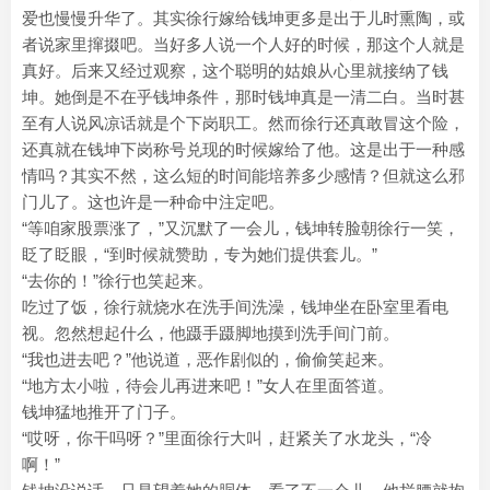
爱也慢慢升华了。其实徐行嫁给钱坤更多是出于儿时熏陶，或
者说家里撺掇吧。当好多人说一个人好的时候，那这个人就是
真好。后来又经过观察，这个聪明的姑娘从心里就接纳了钱
坤。她倒是不在乎钱坤条件，那时钱坤真是一清二白。当时甚
至有人说风凉话就是个下岗职工。然而徐行还真敢冒这个险，
还真就在钱坤下岗称号兑现的时候嫁给了他。这是出于一种感
情吗？其实不然，这么短的时间能培养多少感情？但就这么邪
门儿了。这也许是一种命中注定吧。
“等咱家股票涨了，”又沉默了一会儿，钱坤转脸朝徐行一笑，
眨了眨眼，“到时候就赞助，专为她们提供套儿。”
“去你的！”徐行也笑起来。
吃过了饭，徐行就烧水在洗手间洗澡，钱坤坐在卧室里看电
视。忽然想起什么，他蹑手蹑脚地摸到洗手间门前。
“我也进去吧？”他说道，恶作剧似的，偷偷笑起来。
“地方太小啦，待会儿再进来吧！”女人在里面答道。
钱坤猛地推开了门子。
“哎呀，你干吗呀？”里面徐行大叫，赶紧关了水龙头，“冷
啊！”