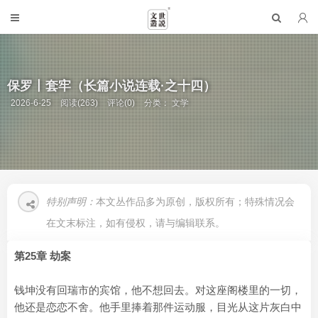
保罗丨套牢（长篇小说连载·之十四）
2026-6-25
阅读(263)
评论(0)
分类：
文学
特别声明：
本文丛作品多为原创，版权所有；特殊情况会
在文末标注，如有侵权，请与编辑联系。
第25章 劫案
钱坤没有回瑞市的宾馆，他不想回去。对这座阁楼里的一切，
他还是恋恋不舍。他手里捧着那件运动服，目光从这片灰白中