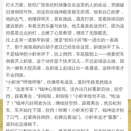
灯火万家。纺织厂宿舍此时就像住在这里的人的命运，穷困破
旧潦倒得可怜。但这些在钱坤眼里都无所谓。他有自己的梦，
他的志气，他懂得明天，喜欢挑战，愿意打拼。觉着拆掉旧的
建设新的，有着无穷乐趣与欢快。他又最喜欢这些灯。因为这
些星星点点的灯，点燃了心里希望，增添了无限暖意。
往上走有一道狭窄斜坡，便是“纺织小区”唯一进出的一条路
了。那个扇蒲扇的白胡子老汉已经坐在这里。斜坡掉不了头，
于是钱坤把小虾米停下，挂上倒挡，车屁股朝上——他要把车
倒着开上斜坡。这个动作是个技术活儿，不过必须这么做。因
为一侧有大院高墙，在斜坡上必须让出一条通道。这样停靠才
不会挡路。
“小虾米”“呼噜呼噜”，仿佛带有成见，退到半路竟然熄火
了。“这老爷车！”钱坤心里暗骂。没办法只好重新启动，挂空
挡，踩着离合，“刺啦啦，刺啦啦！”小虾米纹丝不动。“呛油
了！”钱坤只好用老办法，继续挂空挡，踩着离合，然后松刹
车。车开始往下溜，挂挡！咔嚓！小虾米打着了。钱坤这才松
了口气，赶紧再挂倒挡，右脚点着油门。小虾米这才“轰轰”，
退到右边墙根下。