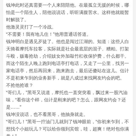
钱坤此时还真需要一个人来陪陪他。在最孤立无援的时候，哪
怕是一个陌生人，陪他说说话，听听满腹苦水。这样他就能暂
时解脱了。
他激灵灵打了一个冷战。
“不需要！我有地儿住！”他用普通话答道。
钱坤明白是遇见歹徒了。他也是闯过江湖的。知道：这些人白
天骑着摩托车拉客，实际就是社会最底层的混子、糟粕。打架
斗殴，贩毒抢劫，介绍妓女外加敲竹杠收保护费，什么都干。
而这个陌生人晚上跑到电话亭打电话，又走了一公里，找另一
家电话亭，然后再回来，跑来跑去，最后还傻站在这儿。估计
不是初来乍到的业务新手，就是八成过来找网友约会的吧。
不抢他抢谁？
“哥们儿，”黑哥又说道，摩托也一直突突着，飘过来一股汽油
味，“看你这个样，估计是刚来的吧？怎么，跟网友约会？还
是……”
钱坤没说话，也不看黑哥，他抽身就走。
“哥们儿！”黑哥一拧油门儿就到了钱坤眼前，“你初来乍到，不
想找个小姐玩儿？可以给你领到宾馆，哇，超爽！绝对包你满