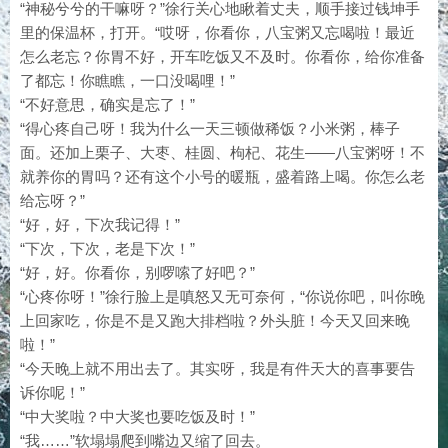
“神秘兮兮的干嘛呀？”徐行关心地瞅着丈夫，顺手接过钱坤手
里的保温杯，打开。“哎呀，你看你，八宝粥又忘喝啦！最近
怎么老忘？你胃不好，开车吃饭又不及时。你看你，给你准备
了都忘！你瞧瞧，一口没喝哩！”
“不好意思，确实是忘了！”
“得心疼自己呀！我为什么一天三顿做稀饭？小米粥，棒子
面。还加上栗子、大枣、桂圆、枸杞、花生——八宝粥呀！不
就养你的胃吗？还有这个小号的暖瓶，盛着路上喝。你怎么老
给忘呀？”
“好，好，下次我记得！”
“下次，下次，老是下次！”
“好，好。你看你，别啰嗦了好吧？”
“心疼你呀！”徐行脸上是嗔怒又无可奈何，“你说你吧，叫你晚
上回家吃，你是不是又跑大排档啦？外头脏！今天又回来晚
啦！”
“今天晚上就不用出去了。其实呀，我是有件天大的喜事要告
诉你呢！”
“中大奖啦？中大奖也要吃饭及时！”
“我……”软塌塌爬到嘴边又缩了回去。