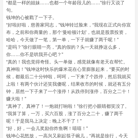
“都是一样的姐妹……也都一个年龄段儿的……”徐行又说了
句。
钱坤的心被戳了一下子。
“好啦好啦，慈善家同志，”钱坤转过脸来，“我现在正式向你宣
布，之前和你商量的，那个‘曼哈顿计划’，也就是股票投资，
哈哈，今天做了一笔，第一单，一下子就赚了两千呢！”
“是吗？”徐行眼睛一亮，“真的假的？头一天就挣这么多，
你……你不是哄我开心吧？”
“真的！我也觉得奇怪。头一单做，感觉就像有老天在帮忙。
真神啦！”钱坤这时快乐的爆米花在心里膨胀起来，“要买的时
候，都最后二十分钟啦，呵呵，一下来了个跌停，然后我就买
上啦！有两个伙计还笑我傻呢，结果收市的时候，就还有五分
钟，居然一下子来了一个涨停！从跌停到涨停，百分之二十！
赚大啦！”
“真神了、真神了！一炮就打响啦！”徐行把小眼睛都笑没了。
“我算了算，一万，买六百股，涨了百分之二十，赚了两千
呢！于是我马上决定：晚上不干了！”
“好，好，一会儿奖励你炸鱼啊！嘻嘻！”
钱坤心花怒放，一高兴又刷起筷子碗儿，“再就是徐行，今天