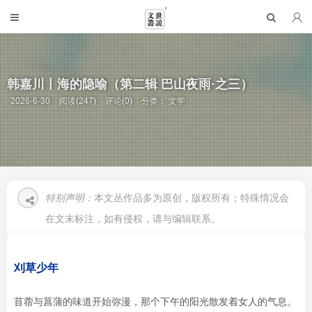
韩嘉川丨海的隐喻（第二辑 巴山夜雨·之三）
2026-6-30
阅读(247)
评论(0)
分类：
文学
特别声明：
本文丛作品多为原创，版权所有；特殊情况会
在文末标注，如有侵权，请与编辑联系。
刈草少年
苜蓿与菖蒲的味道开始弥漫，那个下午的阳光散发着女人的气息。