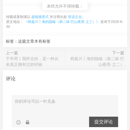
未经允许不得转载：
转载或复制请以
超链接形式
并注明出处
世说文丛
。
原文地址：
《韩嘉川丨海的隐喻（第二辑 巴山夜雨·之三）》
发布于2026-6-
30
标签：这篇文章木有标签
上一篇
下一篇
于学周丨我怀念的，是一种从
韩嘉川丨海的隐喻（第二辑 巴
未真正拥有过的经验
山夜雨·之二）
评论
提交评论