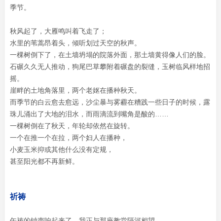
季节。
秋风起了，大雁鸣叫着飞走了；
水里的苇蒿昂着头，倾听划过天空的秋声。
一棵树倒下了，在土墙坍塌的院落外面，那土墙黄得像人们的脸。
石碾久久无人推动，狗尾巴草攀附着碾盘的裂缝，玉树临风样地招
摇。
崖畔的土地角落里，两个老妪在播种秋天。
而季节的白云愈去愈远，沙尘暴与雾霾在糟践一些日子的时候，露
珠儿涌出了大地的泪水，而雨滴流到嘴角是酸的……
一棵树倒在了秋天，年轮却依然在旋转。
一个在推一个在拉，两个妇人在播种，
小麦玉米抑或其他什么没有定规，
甚至阳光都不再新鲜。
祈祷
午祷的钟声响起来了，我正与那座教堂隔河相望。