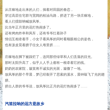
从庄稼地走出来的人们，揣着对田园的眷恋，
穿过高层住宅群与宽阔的柏油马路，挤进了另一块庄稼地，
看人们擂鼓呐喊放风筝。
比当年正月里的花灯热闹多了。
还有烤肉炸串和风车，还有爷爷扛着孙子
情侣互相牵着手，小女子看风筝的同时看顺眼相公的姿色，
也有泼皮晃着膀子往女人堆里挤……
庄稼地在脚下被踩烂了，连同那些绿草和人们丢落的目光。
那时太阳升高了，似乎人人手上都有一根牵着它的线。
奶奶的农家院，簸箕将不诚实的光斑，簸撒了一地。
放风筝的那个早晨，梦已经裂开了思索的溪水，晨钟敲飞了光的翅
膀。
挤出人群的爷爷说，放风筝比正月的花灯热闹多了……
汽笛拉响的远方是故乡