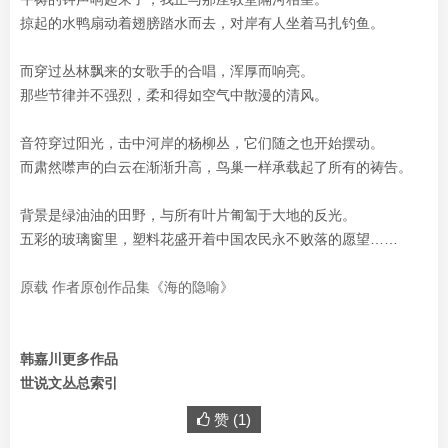
掠起的水鸭扇动着翅膀踏水而去，对岸有人坐着马扎钓鱼。
而穿过丛林飘来的女歌手的合唱，浑厚而响亮。
那些节律并不强烈，柔和得如空气中散漫的清风。
音符穿过阳光，击中河岸的杨柳丛，它们随之也开始摆动。
而肃然噤声的白云在渐渐升高，鸟巢一样承载起了所有的祷告。
背景是绿油油的田野，与所有叶片匍匐于大地的反光。
五彩的玻璃窗里，塑料花盛开着中国农民永不败落的愿望……
原载 作者原创作品集《海的隐喻》
韩嘉川更多作品
世说文丛总索引
赞 (
1
)