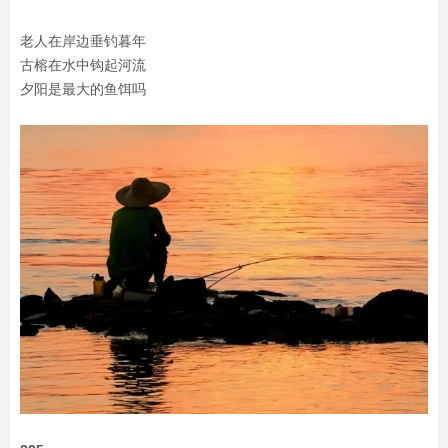
老人在岸边垂钓暮年
古榕在水中钩起河流
夕阳是最大的鱼饵吗