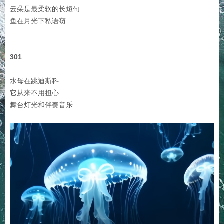
云朵是最柔软的长短句
鱼在月光下私语窃
301
水母在跳迪斯科
它从来不用担心
舞台灯光和伴奏音乐