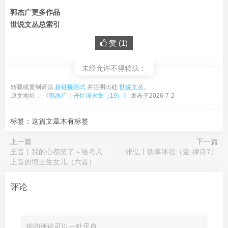
郭杰广更多作品
世说文丛总索引
赞 (
1
)
未经允许不得转载：
转载或复制请以
超链接形式
并注明出处
世说文丛
。
原文地址：
《郭杰广丨丹灶淬火集（19）》
发布于2026-7-2
标签：这篇文章木有标签
上一篇
下一篇
王音丨我的心都笑了～给考入
张弘丨铁筝冰弦（壹·律诗7）
上音的博士生女儿（六首）
评论