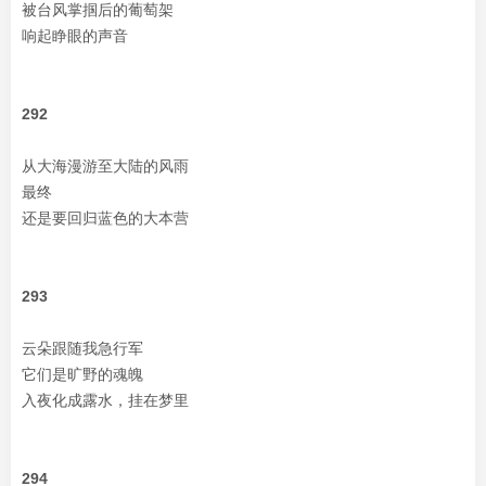
被台风掌掴后的葡萄架
响起睁眼的声音
292
从大海漫游至大陆的风雨
最终
还是要回归蓝色的大本营
293
云朵跟随我急行军
它们是旷野的魂魄
入夜化成露水，挂在梦里
294