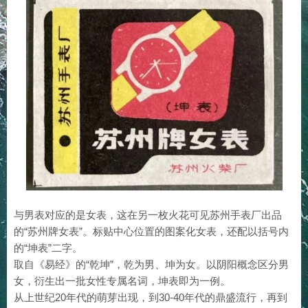
与男表对应的是女表，这在另一枚火花可见苏州手表厂出品
的“苏州牌女表”。标贴中心位置的图案化女表，还配以括号内
的“坤表”二字。
取自《易经》的“乾坤”，乾为男、坤为女。以阴阳概念区分男
女，衍生出一批女性专属名词，坤表即为一例。
从上世纪20年代的萌芽出现，到30-40年代的鼎盛流行，再到