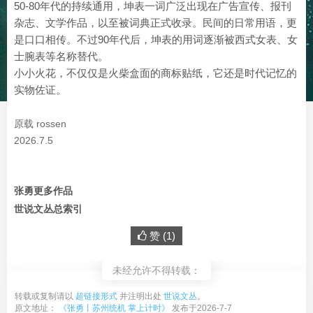
50-80年代的持续通用，坤表一词广泛出现在广告宣传、报刊
杂志、文学作品，以至被词典正式收录。民间的日常用语，更
是口口相传。不过90年代后，坤表的用词逐渐被西式女表、女
士腕表等名称替代。
小小火花，不仅仅是火柴盒面的商标贴纸，它还是时代记忆的
实物佐证。
原载 rossen
2026.7.5
张勇更多作品
世说文丛总索引
赞 (
1
)
未经允许不得转载：
转载或复制请以
超链接形式
并注明出处
世说文丛
。
原文地址：
《张勇丨苏州统机 掌上计时》
发布于2026-7-7