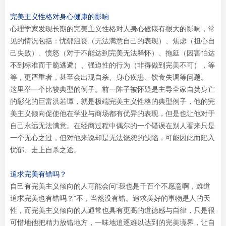
完美主义性格对身心健康的影响
心理学家发现长期的完美主义性格对人身心健康有很大的影响，常
见的情况包括：忧郁沮丧（无法满意自己的表现）、焦虑（担心自
己失败）、愤怒（对于不能达到完美无法释怀）、拖延（因害怕达
不到标准而干脆逃避）、强迫性的行为（非得做到完美不可），等
等，更严重者，甚至会出现自杀、身心疾患、饮食失调等问题。
这里举一个比较典型的例子。前一阵子被怀疑是主导全家自焚身亡
的彰化的巨富洪若谭，就是极端完美主义性格的典型例子，他的完
美主义倾向促使他在学业与商场都有优异的表现，但是也让他对于
自己永远无法满意。在经商过程中偶尔的一个错误在别人看来只是
一个无心之过，但对他来说却是无法饶恕的缺陷，可能因此而陷入
忧郁、走上自杀之途。
追求完美有错吗？
自己有完美主义倾向的人可能会问“我也是千百个不愿意啊，难道
追求完美也有错吗？”不，当然没有错。追求美好的事物是人的天
性，而完美主义倾向的人通常也具有更高的道德感与自律，只是很
可惜地他把精力放错地方，一味地追逐难以达到的完美境界，让自