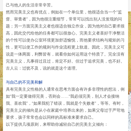
己与他人的生活非常辛苦。
然而完美主义也有优点，例如在一个单位里，他很适合当一个“监
督、审查者”，因为他很注重细节，常常可以找出别人没发现的问
题；另一方面完美主义者也很适合独立作业，因为他对自己要求很
高，因此交代给他的任务都可以很放心。完美主义者喜好干净整洁
的个性可以使办公室环境更加舒适愉悦，而他要求结构与规矩的习
性，更可以使工作的规则与作业流程更上轨道。因此，完美主义可
说是一体两面，利弊皆有，就看你如何运用这个特质了。完全没有
完美主义，凡事得过且过，肯定不好。但过于追求完美，也不好。
古人云：过犹不及，说的就是这个道理。
与自己的不完美和解
具有完美主义性格的人通常在思考方面会有许多非理性的想法，例
如“我一定要做得完美，否则会……“我必须完美，别人才会接纳
我、喜欢我”，“如果我犯了错误，我就是个失败者”，等等。有时，
完美主义的倾向是从小在家庭中培养出来的，如果父母过于严苛地
要求，孩子常常也会以同样的高标准来要求自己。
以下提供几项原则，来帮助你减轻自己的完美主义倾向：