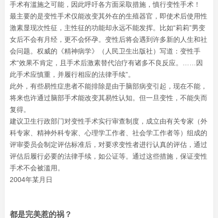
手术有滥施之可能，因此呼吁各方面采取措施，慎行变性手术！
最主要的是变性手术仅能改变其外在的生殖器官，即使术后使用性
激素显现次性征，主性征的功能却永远不能发挥。比如“莉莉”男变
女后不会有月经，更不会怀孕。变性后将会遇到许多新的人生和社
会问题。权威的《精神病学》（人民卫生出版社）写道：变性手
术“效果不肯定，且手术后激素替代治疗有诸多不良反应。……因
此手术应慎重，并履行相应的法律手续”。
此外，有些易性症患者不能排除是由于脑部病变引起，现在不能，
将来也许通过脑部手术能改变其易性认知。但一旦变性，不能失而
复得。
建议卫生行政部门对变性手术实行审查制度，成立由有关专家（外
科专家、精神外科专家、心理学工作者、社会学工作者等）组成的
评审委员会制定评估标准后，对要求变性者进行认真的评估，通过
评估后履行必要的法律手续，如公证等。通过这些措施，保证变性
手术不会被滥用。
2004年某月日
都是完美惹的祸？