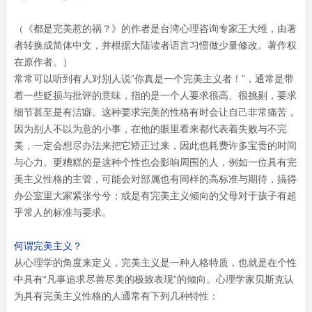
（《都是完美惹的祸？》的作者是台湾心理咨询专家王大维，由著
者转换成简体中文，并根据大陆读者语言习惯做少量修改。著作权
在原作者。）
常常可以听到有人对别人说“你真是一个完美主义者！”，通常是带
着一些贬损与批评的意味，指的是一个人要求很高、很挑剔，要求
细节甚至是有洁癖。这种要求完美的性格有时会让自己非常痛苦，
因为别人不以为意的小事，在他的眼里看来都代表着失败与不完
美，一定会想尽办法来把它矫正过来，因此也耗费许多宝贵的时间
与心力。更糟糕的是这种个性也会影响周围的人，例如一位具有完
美主义性格的主管，可能会对部属也有同样的高标准与期待，搞得
办公室里大家紧张兮兮；或是有完美主义倾向的父母对于孩子有超
乎常人的标准与要求。
何谓完美主义？
从心理学的角度来定义，完美主义是一种人格特质，也就是在个性
中具有“凡事追求尽善尽美的极致表现”的倾向。心理学家贝斯克认
为具有完美主义性格的人通常有下列几种特性：