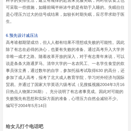
科学的安排生活，建立有规律的起居来克服失眠，同时在饮食上也
可采取一些措施，如睡前喝半杯浓牛奶是有助于入睡的。失眠往往
是心理压力过大的信号或结果，如较长时期失眠，应尽早求助于医
生。
6.预先设计减压法
高考谁都期望成功，但人人都有结果不理想或失败的可能性。因此
除了有志在必得的决心，也要有失败的准备。通过高考升入大学并
非唯一成才之路。随着改革开放的深入，对于有志青年来说，可以
说是条条大路通罗马。清华大学的一名农民工、一名学生食堂的炊
事员张立勇，通过数年的自学，参加托福考试取得630 的高分，还
参加了成人高考，报考了北大成人教育学院，学习对外经济与国际
贸易。并通过了国家大学英语六级考试（见搜狐视频2004年3月16
日热点人物第236期）。充分说明了有志者事竟成。因此对可能的
失败预先有思想和实际方面的准备，心理压力自然会减轻不少。
编写于2004年5月14日
给女儿打个电话吧