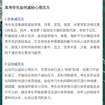
高考学生如何减轻心理压力
1.饮食减压法
考生应适量摄取诸如草莓、洋葱、菜花、菠菜、水果等富含维生素
C的食品。此外，食胡萝卜能加快大脑的新陈代谢，有助于记忆。
柠檬能使人精力充沛，提高接受能力。海螯、海虾可为大脑提供营
养丰富的美味食品，它含有的多种重要脂肪酸可供应人体所需的养
分，能使人长时间保持精力集中。总之，营养丰富，少食、多餐有
助于减轻考生紧张与疲劳。
2.运动减压法
运动可以减轻心理压力。尽管当前已进入“拼刺”阶段，但磨刀不误
砍柴工，劳逸结合有助于减轻压力，及时消除疲劳。考生应学会抓
住间隙时间进行体育锻炼。如在学习中的间隙时间可进行伸伸腰、
踢踢腿、做做深呼吸等小活动。考生在考前每日进行体育锻炼是必
不可少的，建议考生早晚都要适当进行体育锻炼。但早上的锻炼不
要时间太长，以免过度消耗体力。