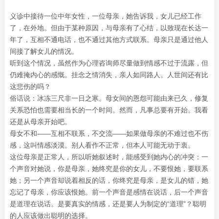
义诊中接待一位中年女性，一位母亲，她告诉我，女儿已经工作
了，在外地。但由于某种原因，与母亲有了心结，以致现在长达一
年了，互相不通电话，也不通过其他方式联系。母亲只是通过他人
间接了解女儿的情况。
听到这个情况，虽然作为心理咨询师尽量做到情感不过于流露，但
仍难掩内心的感慨。挂念之情消失，亲人如同路人。人世间还有比
这悲伤的吗？
俗话说：冰冻三尺非一日之寒。母女间的恩怨可能由来已久，修复
关系恐怕也需要相当长的一个时间。然而，凡事总要有开始。我看
还是从母亲开始吧。
母女不和——互相不联系，不交流——如果做母亲的不难过也不伤
感，这叫情感淡漠。别人看作不正常，但本人可能无动于衷。
这位母亲是正常人，所以听她叙述时，能感受到她内心的冲突：一
个声音对她说，你是母亲，她终究是你的女儿，不要恨她，要联系
她；另一个声音却说着相反的话，你终究是母亲，是女儿的错，她
忘记了母亲，你应该恨她。前一个声音是感情在说话，后一个声音
是道理在说话。是要真实的情感，还是要人为制定的“道理”？聪明
的人应该做出聪明的选择。