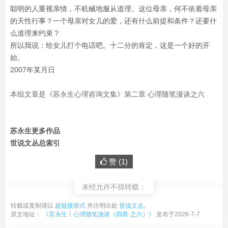
聪明的人重视亲情，不机械地服从道理。这位母亲，何不依着母亲
的天性行事？一个母亲对女儿的爱，还有什么前提和条件？还要什
么道理来约束？
所以我说：给女儿打个电话吧。十二分的肯定，这是一个好的开
始。
2007年某月日
本组文章是《苏永生心理咨询文集》第二章 心理随笔漫谈之六
苏永生更多作品
世说文丛总索引
赞 (
1
)
未经允许不得转载：
转载或复制请以
超链接形式
并注明出处
世说文丛
。
原文地址：
《苏永生丨心理随笔漫谈（四章·之六）》
发布于2026-7-7