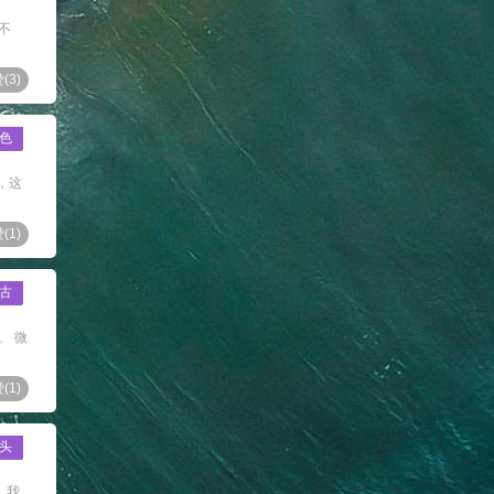
不
(
3
)
色
，这
(
1
)
古
。 微
(
1
)
头
，我