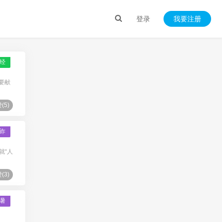
登录
我要注册
经
要献
(
5
)
诈
就“人
(
3
)
暑