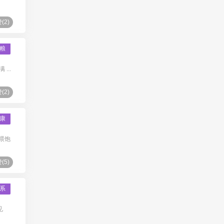
(
2
)
粮
...
(
2
)
康
喂饱
(
5
)
系
见