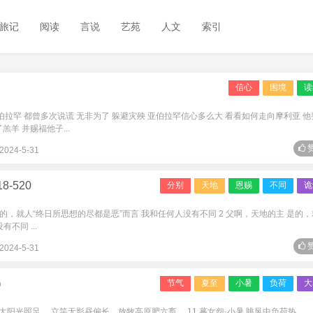
旅记
阅读
言说
艺苑
人文
索引
信心
困境
读
伯拉罕 都曾多次说谎 无非为了 躲避灾殃 亚伯拉罕信心多么大 看看如何走向摩利亚 他
羊 并赐福他子...
赞
2024-5-31
-520
分别
天地
恩赐
不同
诡
 是的，就人“终日所思想的尽都是恶”而言 我和任何人没有不同 2 父啊，天地的主 是的，
不同 ...
赞
2024-5-31
）
节气
夏至
小暑
负荷
大
太阳光照足。 立竿无影昼偏长，放牧高原肥六畜。 11.蕃女怨·小暑 眺风中负荷热...