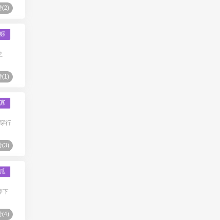
(
2
)
标
之
(
1
)
寡
穿行
(
3
)
瓜
停下
(
4
)