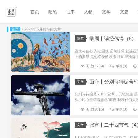
首页
随笔
往事
人物
文学
文史
首页
» 2024年5月发布的文章
学周丨读经偶得（6）
随笔
困境与信心 人在困境 必然惊慌 就连亚
上的燔祭 是他挚爱的以撒 神却早预备了羔
阅读(1289)
评论(0)
面海丨分别诗待编号518
文学
分别诗待编号518 1 父啊，天地的主
从小时心里怀着恶念”而言 我和任何人没有
阅读(1016)
评论(0)
张宣丨二十四节气（4
文学
10.玉楼春·夏至 三伏时节雷阵雨，雨后