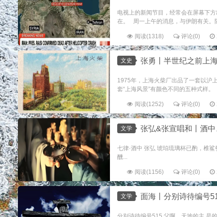
电视上的新闻节目，经常会在屏幕下方出现
在。 周一上午的消息，与伊朗有关。随着
阅读(1318)
评论(0)
张勇丨半世纪之前上
文史
1975年，上海火柴厂出品了一套以沪上
套“上海风景”有颜色不同的五种式样。
阅读(1252)
评论(0)
张弘&张宣唱和丨酒中
文学
七律·酒中 张弘 琥珀琉璃杯已酌，椎
醺...
阅读(1156)
评论(0)
面海丨分别诗待编号515
文学
分别诗待编号515 父啊，天地的主 