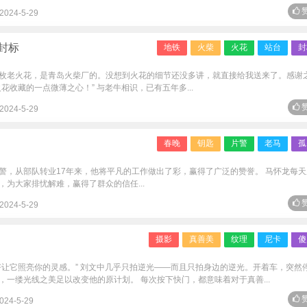
赞
2024-5-29
封标
地铁
火柴
火花
站台
封
枚老火花，是青岛火柴厂的。没想到火花的细节还没多讲，就直接给我送来了。感谢
花收藏的一点微薄之心！” 与老牛相识，已有五年多...
赞
2024-5-29
春晚
钥匙
片警
老马
孤
警，从部队转业17年来，他将平凡的工作做出了彩，赢得了广泛的赞誉。 马怀龙每天
为大家排忧解难，赢得了群众的信任...
赞
2024-5-29
摄影
真善美
纹理
尼卡
傻
好让它照亮你的灵感。” 刘文中几乎只拍逆光——而且只拍身边的逆光。开着车，突然
一缕光线之美足以改变他的原计划。 每次按下快门，都意味着对于真善...
赞
024-5-29