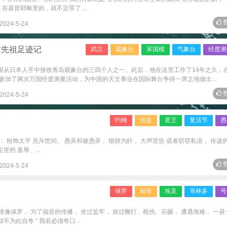
在基督耶稣里的，就不定罪了 ...
赞
2024-5-24
访先祖足迹记
武汉
观象台
宋国模
气象台
经度测
中国从日本人手中接收青岛观象台的三四个人之一。此后，他在这里工作了14年之久，
参加了两次万国经度测量活动，为中国的天文事业在国际舞台争得一席之地做出...
赞
2024-5-24
约翰
信徒
君王
复活节
愚
行： 粉饰太平 充斥世间。 愚弄和被愚弄， 狼狈为奸， 大声宣告 或者窃窃私语， 传递
世的 羞辱、...
赞
2024-5-24
保罗
福音
埃及
哥林多
号
有谁像保罗， 为了福音的传播， 坐过监牢， 挨过鞭打、棍伤、石砸， 遭遇海难， 一昼
不为此自夸 “ 我若必须夸口...