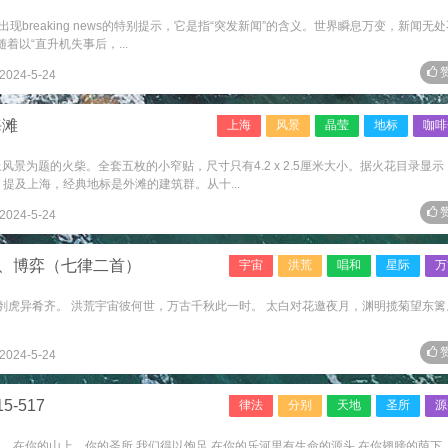
breaking news的特别提示，它是指“突发新闻”的含义。世界瞬息万变，新闻无处
以“直升机失事后，...
赞
2024-5-24
海滩
上海
风景
晶莹
地标
咖啡
风景为题的火柴。全套五枚的小窄贴，尺寸只有4.2 x 2.5厘米大小。据火花目录显示
 提及上海，经典地标是外滩的建筑群。从十...
赞
2024-5-24
、博弈（七律二首）
宇宙
洪荒
唱和
星际
万
鲨刳虎异肴齐。 洪荒宇宙彼何世，万古千秋此一时。 太白对花邀夜月，渊明揽菊望东篱
赞
2024-5-24
-517
律法
分别
天地
圣所
源
是的，在你的山上、你的圣所 我们得以饱足 在你的乐河里有生命的源头 在你翅膀的荫下