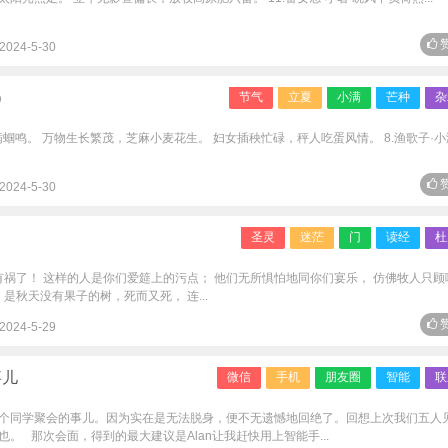
赞
2024-5-30
）
节气
立夏
小满
芒种
杂
蝈鸣。 万物生长繁茂，芝麻小麦花生。 妇女插秧忙碌，秤人吃蛋风情。 8.渔歌子·小满 
赞
2024-5-30
圣灵
迷茫
门
读经
杜
有祸了！ 这样的人是你们爱筵上的污点； 他们无所惧怕地同你们宴乐， 仿佛牧人只顾
是秋天没有果子的树，死而又死， 连...
赞
2024-5-29
事儿
微信
手机
朋友圈
智能
联
个同学聚会的事儿。因为实在是无法脱身，便不无遗憾地回绝了。回想上次我们五人
。 那次会面，得到的最大建议是Alan让我赶快用上智能手...