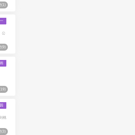
(
1
)
一
、公
(
9
)
画
(
19
)
园
到桃
(
3
)