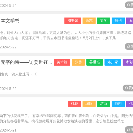
赞
2024-5-24
了本文学书
图书馆
杂志
文学
报刊
五
地，到处人山人海；海滨岛城，更是人满为患。大大小小的景点拥挤不堪，就连马路
的地方走走，真还不好寻，干脆去市图书馆坐坐吧！ 5月2日上午，换了几...
赞
2024-5-22
无字的诗——访姜世钰先生
美术馆
张勇
姜世钰
洛川家
水彩
周刊发表一篇人物速写（《
赞
2024-5-22
桃花
城阳
洁白
随想
桃
崮下的桃花就开了。 有幸遇到晨雨初霁，两面青山青似洗，白云朵朵山中起。阳光洒
的分枝都透着黑亮。桃花微微展开的花瓣散发着淡淡的香甜，这份娇羞粉嫩呼之...
赞
2024-5-21