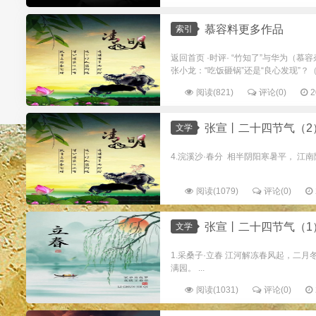
慕容料更多作品
索引
返回首页 ·时评· “竹知了”与华为（慕
张小龙：“吃饭砸锅”还是“良心发现”？（慕
阅读(821)
评论(0)
2
张宣丨二十四节气（2
文学
4.浣溪沙·春分 相半阴阳寒暑平， 江南
阅读(1079)
评论(0)
张宣丨二十四节气（1
文学
1.采桑子·立春 江河解冻春风起，二
满园。 ...
阅读(1031)
评论(0)