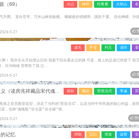
首（69）
火山
神州
吐鲁番
火焰山
名
热气升腾。 直向苍穹。万米山峡焰纵横。 蜿蜒曲折磅礴势，跳跃千重。 造化峥嵘。扑面.
赞
2024-5-27
虚无
平安
列王
读经
拿
 主啊！ 我并非从开始便认识你 我羞于回头看走过的路 可是，路上的足迹已然留下 我
坎坷崎岖 罪孽胜了我 过...
赞
2024-5-27
义（读房兆祥藏品宋代魂瓶）
原始
藏品
营造法式
李诫
冥
瓶体之皇宫殿堂造型，涉及了当时的“营造法式”，以及当时中华民族的核心利益，故
也称“魂魄瓶”“谷仓盖”“谷仓罐”“堆...
赞
2024-5-27
关的记忆
伊朗
记忆
突发
波斯
安