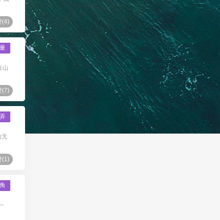
(
4
)
量
在山
(
7
)
弄
的无
(
1
)
角
一