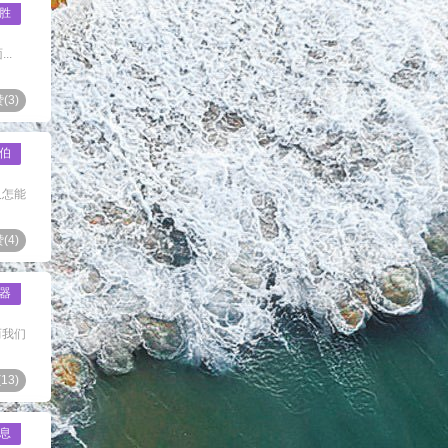
胜
..
(
3
)
伯
又怎能
(
4
)
器
而我们
(
13
)
息