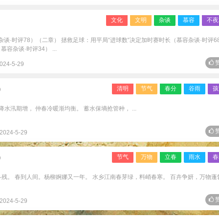
文化
文明
杂谈
慕容
不夜
容杂谈·时评78）（二章） 拯救足球：用平局“进球数“决定加时赛时长（慕容杂谈·时评6
容杂谈·时评34） ...
赞
024-5-29
）
清明
节气
春分
谷雨
孩
降水汛期增， 仲春冷暖渐均衡。 蓄水保墒抢管种， ...
赞
2024-5-29
）
节气
万物
立春
雨水
春
月冬残。 春到人间。杨柳婀娜又一年。 水乡江南春芽绿，料峭春寒。 百卉争妍，万物蓬
赞
2024-5-29