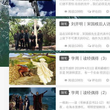
们便不害怕 在你的光中，我们必得见光 
阅读(1088)
评论(0)
刘开明丨宋国模后人
随笔
远在100多年前，宋国模先生是代表
上留下不可磨灭的印记。他作为主测员
阅读(1260)
评论(0)
学周丨读经偶得（3）
随笔
复活节感怀 2018年4月1日 雾和霾横
非是 阿谀和谎言。 有一个生命 经历过尘
阅读(1083)
评论(0)
学周丨读经偶得（2）
随笔
一根刺——读《哥林多后书11-12》 
夜， 在海水里挣扎。 明明坚韧刚强， 却