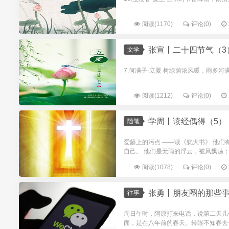
阅读(1170)
评论(0)
张宣丨二十四节气（3
文学
7.何满子·立夏 树绿荫浓风暖，雨多河满
阅读(1212)
评论(0)
学周丨读经偶得（5）
随笔
爱筵上的污点 ——读《犹大书》 他们
自己。 他们是无雨的浮云，被风飘荡； 
阅读(1078)
评论(0)
张勇丨朋友圈的那些
往事
周日午时，阿原打来电话，说第二天几
面，是在八年前的春天。转眼不知春去也