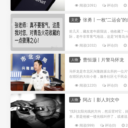
阅读(1091)
评论(0)
张勇丨一枚“二运会”的
文史
前几天，藏友老牛跟我说，他收藏了一
际，老牛非常客气地说，这是“对青岛火
阅读(1032)
评论(0)
曹恒灏丨片警马怀龙
人物
马怀龙是市北区兴隆路派出所的一位片
在辖区的大街小巷，服务社区七千民众，
阅读(1220)
评论(0)
阿占丨影人刘文中
人物
“找到太阳光线的方向，然后背对它，
来，那是他被一缕光线叫停了，或者说，
阅读(999)
评论(0)
2