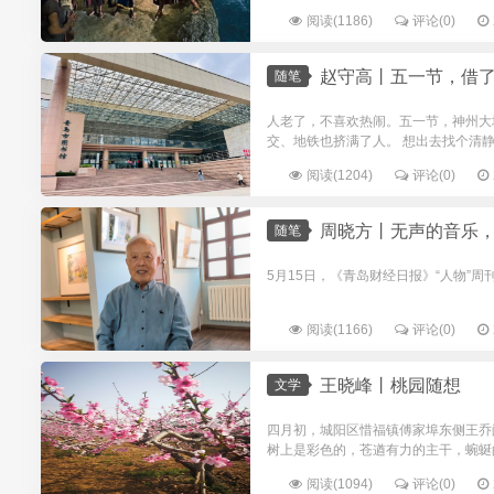
阅读(1186)
评论(0)
赵守高丨五一节，借
随笔
人老了，不喜欢热闹。五一节，神州大
交、地铁也挤满了人。 想出去找个清静
阅读(1204)
评论(0)
周晓方丨无声的音乐，
随笔
5月15日，《青岛财经日报》“人物”
阅读(1166)
评论(0)
王晓峰丨桃园随想
文学
四月初，城阳区惜福镇傅家埠东侧王乔
树上是彩色的，苍遒有力的主干，蜿蜒
阅读(1094)
评论(0)