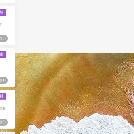
城
8）
(
3
)
童
(
1
)
耕
勃春
(
2
)