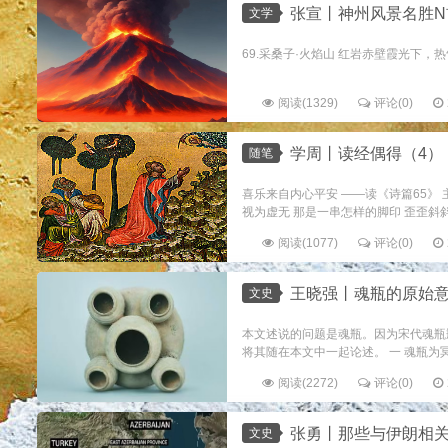
张宣丨神州风景名胜N
文学
69.采桑子·火焰山 红岩赤壁霞光下，
阅读(1329)
评论(0)
学周丨读经偶得（4）
随笔
喜乐来自内心平安 ——读《诗篇65》
视为虚无 那是一串怎样的脚印 歪歪斜斜，
阅读(1077)
评论(0)
王晓强丨魂瓶的原始意
文史
本文述说的问题是魂瓶。因为宋代魂瓶
将其随在本文中一起论述。 一 魂瓶为冥器，
阅读(2272)
评论(0)
张勇丨那些与伊朗相
文史