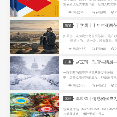
篇或者说是大中篇作品，是由人民文学出版
阅读(518)
评论(0)
2
于学周丨十年生死两
随笔
如果说，走向密州之前的苏轼， 是在
—— 情感上的。 这一次，没有朝堂、没
阅读(466)
评论(0)
2
赵玉琪︱理智与情感——202
往事
一阵刺耳的嗡嗡声把我从睡梦中惊醒。
中，屏幕泛着冰冷的蓝光，那是蒙哥利尔
阅读(780)
评论(1)
2
卓世铎丨情感如何成
艺苑
观臧健作品《Nicolás MADURO Moros 
与策展评述） 相较于前一件以...