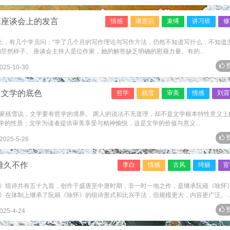
班座谈会上的发言
情感
潜意识
束缚
讲习班
修
”上，有几个学员问：“学了几个月的写作理论与写作方法，仍然不知道写什么，不知道
茫然样子。 座谈会主持人是位作家，她的解答缺乏明确的慰藉力量。有的...
赞
025-10-30
是文学的底色
哲学
残雪
审美
情感
刘震
家残雪说，文学要有哲学的境界。 两人的说法不无道理，却不是文学根本特性意义上
文学的性质；文学为读者提供审美享受与精神愉悦，这是文学的价值与意义...
赞
2025-5-26
雅久不作
李白
情感
古风
绮丽
宦
》组诗共有五十九首，创作于盛唐至中唐时期，非一时一地之作，是继承阮籍《咏怀
》在体制上继承了阮籍《咏怀》的组诗形式和比兴手法，但规模更大，内容更广泛。..
赞
025-4-24