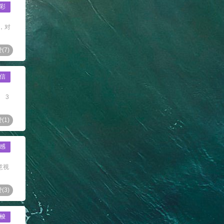
彩
，对
(
7
)
信
 3
(
1
)
感
意视
(
3
)
梭