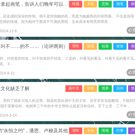
画笔，告诉人们晚年可以活得多精彩
情感
大陆
悲悯
画笔
精
，还是感到深深的怜悯。我不是怜悯她的死，而是为她最终的归宿而痛。 不仅是琼瑶
悲悯的情感。因为相对于那深不可测的黑暗，生命原本有明亮而荣美...
赞
2024-12-6
，叫不……的不……（论评两则）
理性
情感
知道
转发
相
是的，叫转发的转发，叫不转发的不转发。 2 是的，叫看见的看见，叫看不见的看不见。
4...
赞
024-8-31
教文化缺乏了解
易中天
宗教
境界
信仰
情
，受到了很多大陆人的点赞。我虽然喜欢易中天的文章，但学术良知提醒我，不能同
国不需要信仰。他例举三千年的中华文明特点就是没有信仰。言下之意：三千年...
赞
2024-3-14
的“永恒之约”，潘恩、卢梭及其他
理性
永恒
情感
巴黎
卢