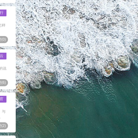
行
怎样
(
0
)
云
的说
(
6
)
官
》与
.
(
2
)