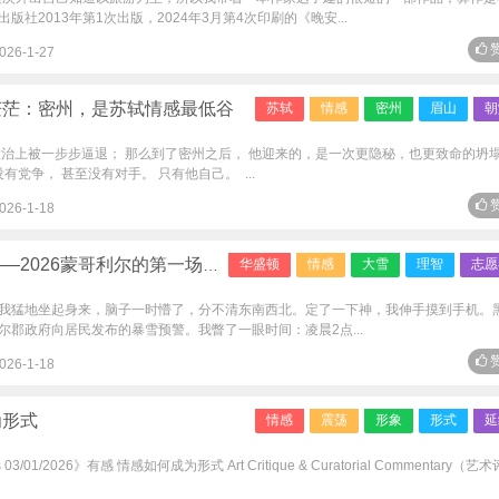
社2013年第1次出版，2024年3月第4次印刷的《晚安...
赞
026-1-27
茫茫：密州，是苏轼情感最低谷
苏轼
情感
密州
眉山
朝
政治上被一步步逼退； 那么到了密州之后， 他迎来的，是一次更隐秘，也更致命的坍
有党争， 甚至没有对手。 只有他自己。 ...
赞
026-1-18
6蒙哥利尔的第一场大雪及十年前的回忆
华盛顿
情感
大雪
理智
志愿
我猛地坐起身来，脑子一时懵了，分不清东南西北。定了一下神，我伸手摸到手机。
郡政府向居民发布的暴雪预警。我瞥了一眼时间：凌晨2点...
赞
026-1-18
为形式
情感
震荡
形象
形式
延
03/01/2026》有感 情感如何成为形式 Art Critique & Curatorial Commentary（艺