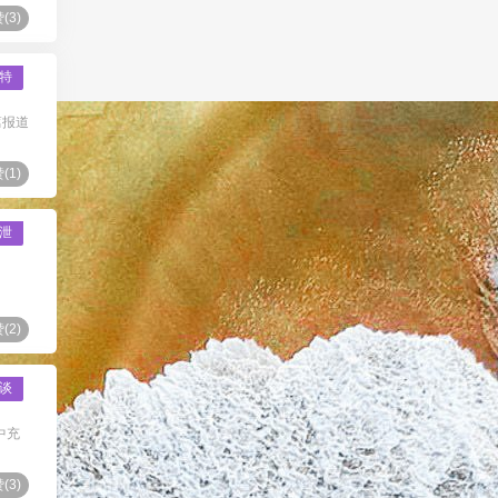
(
3
)
特
篇报道
(
1
)
泄
(
2
)
谈
中充
(
3
)