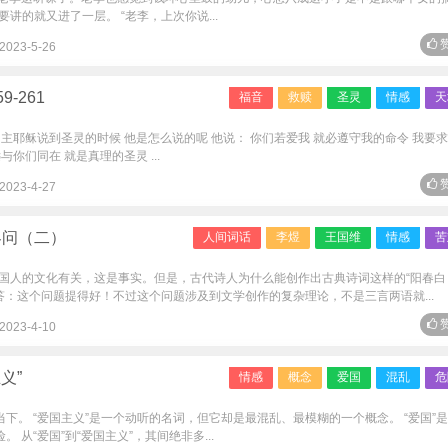
讲的就又进了一层。 “老李，上次你说...
赞
2023-5-26
-261
福音
救赎
圣灵
情感
天
的主耶稣说到圣灵的时候 他是怎么说的呢 他说： 你们若爱我 就必遵守我的命令 我要
你们同在 就是真理的圣灵 ...
赞
2023-4-27
客问（二）
人间词话
李煜
王国维
情感
苦
国人的文化有关，这是事实。但是，古代诗人为什么能创作出古典诗词这样的“阳春白
答：这个问题提得好！不过这个问题涉及到文学创作的复杂理论，不是三言两语就...
赞
2023-4-10
义”
情感
概念
爱国
混乱
危
当下。 “爱国主义”是一个动听的名词，但它却是最混乱、最模糊的一个概念。 “爱国”
 从“爱国”到“爱国主义”，其间绝非多...