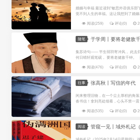
婚姻与幸福 最近读到“敏思外语俱乐部
觉不到人生的幸福。这让我想到了婚姻
阅读(259)
评论(0)
2
于学周丨要将老健敌
随笔
集苏诗句—— 平生弱羽寄冲风， 此去
何日晴轩观笔砚， 要将老健敌千钟。 这
阅读(476)
评论(0)
2
张高秋丨写信的年代
往事
闲来整理旧物，在一个尘土厚积的角落
沓书信！拿到亮处细看，心头不禁一震
阅读(535)
评论(0)
2
管窥一见丨域外札记（202
阅读
域外札记（2025年2月14日星期四