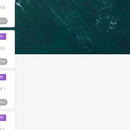
所说
(
1
)
尔
其实
(
9
)
软
河！
(
1
)
用
搞上