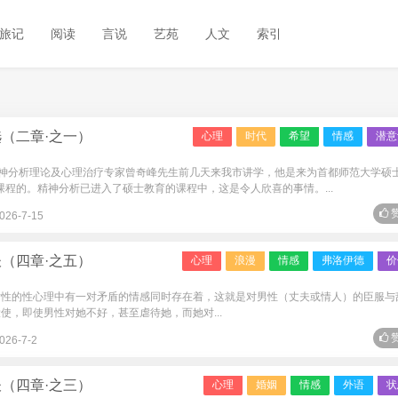
旅记
阅读
言说
艺苑
人文
索引
（二章·之一）
心理
时代
希望
情感
潜意
的精神分析理论及心理治疗专家曾奇峰先生前几天来我市讲学，他是来为首都师范大学硕
课程的。精神分析已进入了硕士教育的课程中，这是令人欣喜的事情。...
赞
026-7-15
（四章·之五）
心理
浪漫
情感
弗洛伊德
价
性的性心理中有一对矛盾的情感同时存在着，这就是对男性（丈夫或情人）的臣服与
使，即使男性对她不好，甚至虐待她，而她对...
赞
026-7-2
（四章·之三）
心理
婚姻
情感
外语
状