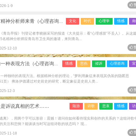
赞
026-1-9
分析师来青（心理咨询笔记二则）
文化
时代
心理学
情感
南
日《青岛早报》刊登记者李晓丽采写的报道《大夫提示：看“心理感冒”不丢人》。从这
的5名精神分析师应青岛市卫生局的邀请，来到青岛...
赞
025-12-10
表现方法（心理咨询笔记二则）
情感
悲伤
倾诉
心理咨询
宣
的一种独特的表现方法。根据精神分析的理论，“梦利用象征来表现其伪装的隐匿思
1页） 弗洛伊德通过对史前史的研究，断定象征是史前人类...
赞
025-12-3
歌是诉说真相的艺术……
陆游
诗歌
悲哀
情感
访
逃离》，用两个字可以形容：震撼！请问你如何看待现实和创作的关系的？这组诗歌
关注和悲悯？能谈谈当时写这组诗歌的状态吗？ 现...
赞
025-11-18