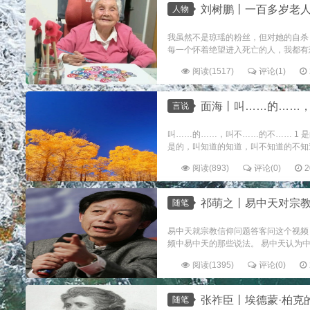
刘树鹏丨一百多岁老人拿起
人物
我虽然不是琼瑶的粉丝，但对她的自杀
每一个怀着绝望进入死亡的人，我都有
阅读(1517)
评论(1)
面海丨叫……的……
言说
叫……的……，叫不……的不…… 1 
是的，叫知道的知道，叫不知道的不知道。 
阅读(893)
评论(0)
2
祁萌之丨易中天对宗
随笔
易中天就宗教信仰问题答客问这个视频
频中易中天的那些说法。 易中天认为中
阅读(1395)
评论(0)
张祚臣丨埃德蒙·柏克
随笔