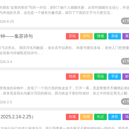
”的朋友“金黄的稻谷”写的一封信，谈到了她个人婚姻失败，从而对婚姻失去信心，并
与幸福的关系，这也是一个饶有兴趣话题，就写了下面的文字与大家交流...
赞
026-6-25
千钟——集苏诗句
苏轼
诗句
情感
东坡
重
归飞识所从。 掷弃浮名同敝屣， 保全高节似寒松。 闲看书册应多味， 老傍人门想更
首集句诗撷取苏轼诗句，...
赞
026-3-4
情感
年代
写信
手迹
邮
里堆放的杂物中，发现了一个四方形的铁皮盒子，打开一看，竟是整整齐齐捆绑起来
，原来竟是我从内蒙古写回的家信。因为铁盒子密封性很好，加之中间肯定再无人翻..
赞
026-2-5
5.2.14-2.25）
玫瑰
情感
札记
身世
域
） 这次外出自己知道以旅游为主，所以我带着一本作家迟子建的很短的一部作品，算作是