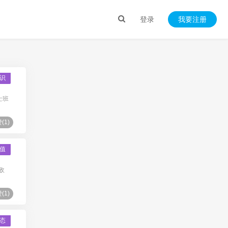
登录
我要注册
识
士班
(
1
)
值
敌
(
1
)
态