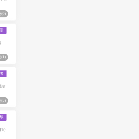
(
0
)
堂
塌
(
1
)
者
黑暗
(
5
)
续
术评论