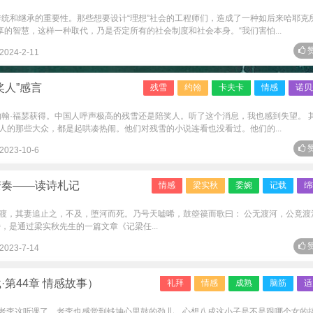
传统和继承的重要性。那些想要设计“理想”社会的工程师们，造成了一种如后来哈耶克
享的智慧，这样一种取代，乃是否定所有的社会制度和社会本身。“我们害怕...
赞
2024-2-11
奖人”感言
残雪
约翰
卡夫卡
情感
诺贝
约翰·福瑟获得。中国人呼声极高的残雪还是陪奖人。听了这个消息，我也感到失望。 
人的那些大众，都是起哄凑热闹。他们对残雪的小说连看也没看过。他们的...
赞
2023-10-6
变奏——读诗札记
情感
梁实秋
委婉
记载
绵
渡，其妻追止之，不及，堕河而死。乃号天嘘唏，鼓箜篌而歌曰： 公无渡河，公竟渡
，是通过梁实秋先生的一篇文章《记梁任...
赞
2023-7-14
第44章 情感故事）
礼拜
情感
成熟
脑筋
适
高来老李这听课了。老李也感觉到钱坤心里鼓的劲儿，心想八成这小子是不是跟哪个女的