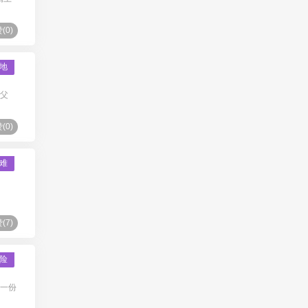
(
0
)
地
求父
(
0
)
难
(
7
)
险
是一份