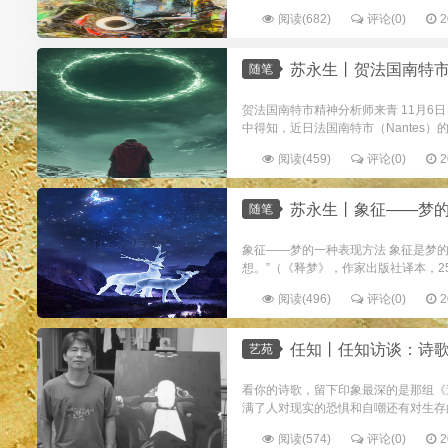
阅读(682)
评论(0)
2
苏永生丨贺法国南特市精神
随笔
贺法国南特市精神分析师来青 11月6
中得知，近日法国南特市（Nantes）
阅读(459)
评论(0)
2
苏永生丨象征——梦的一种
随笔
象征——梦的一种表现方法 象征是梦
想。”（《释梦》，作家出版社译本，25
阅读(496)
评论(0)
2
任知丨任知访谈：诗
艺苑
看你的诗歌，留下印象最深的是那组《
满了人对现实的恐惧和自嘲还有对生存的
阅读(574)
评论(0)
2