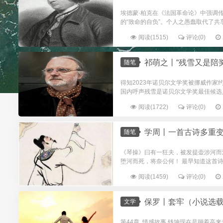
埃德蒙·柏克在《法国革命论》中强调
的“致命的自负”。个人之愚蠢取代了共
阅读(1515)
评论(0)
祁萌之丨“残雪又是陪
随笔
得知2023年诺贝尔文学奖被挪威作家
国内呼声残雪是诺贝尔文学奖最佳候选
阅读(1722)
评论(0)
学周丨一首古诗多重
随笔
《琴操》曰有一狂夫，被发提壶涉河而
堕河而死，将奈公何！ 最早知道这首诗
阅读(1459)
评论(0)
保罗丨套牢（小说选载·
文学
第44章 情感故事 钱坤现在是蹦着