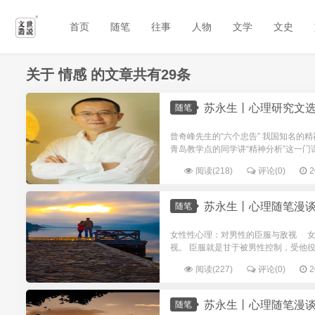
首页
随笔
往事
人物
文学
文史
关于
情感
的文章共有29条
苏永生丨心理研究文选
随笔
曾奇峰先生的“六个忠告” 我国知名
青岛教学点的同学讲“精神分析”这一门
阅读(218)
评论(0)
2
苏永生丨心理随笔漫谈
随笔
女性性心理：对男性的臣服与敌视 女
视。 臣服就是甘于被男性控制，受他役
阅读(227)
评论(0)
2
苏永生丨心理随笔漫谈
随笔