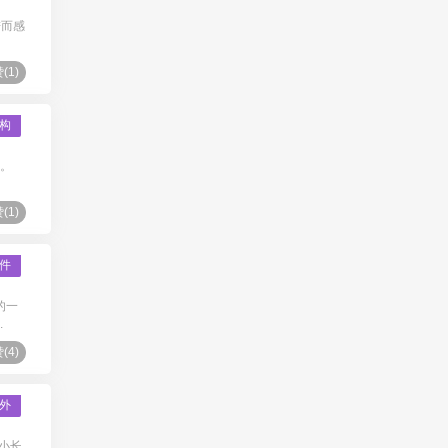
进而感
(
1
)
构
慵。
(
1
)
件
的一
.
(
4
)
外
小长