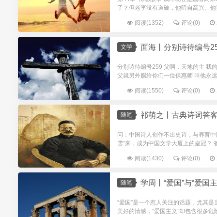
了？但老李没有道破，他暗自高兴。他要
阅读(1352)
评论(0)
面海丨分别诗待编号259
文学
分别诗待编号259 父啊，天地的主 我
父就另外赐给你们一位保惠师 叫他永远与
阅读(1550)
评论(0)
祁萌之丨古典诗词答
随笔
问：中国诗人创作不出史诗，与养育中
雪”来，成为中国文学大厦上的皇冠？ 
阅读(1430)
评论(0)
学周丨“爱国”与“爱国主
随笔
“爱国”是一个惹人关注的话题，尤其是
美好的情感，“爱国主义”却包含很多危险。