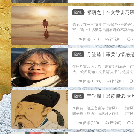
祁萌之丨在文学讲习
随笔
题记：在一次“文学讲习班结业座谈会
写。”看上去多数学员都有种迫不及待的
阅读(521)
评论(0)
2
舟笠翁丨审美与情感
随笔
作家刘震云说，哲学是文学的底色。作
法。 众所周知：文学是“人学”，这是
阅读(1188)
评论(0)
于学周丨晨读偶记·大
随笔
李白有一组五言古诗《古风》，《古风
陈子昂《感遇》而感时之作也。《古风
阅读(919)
评论(0)
2