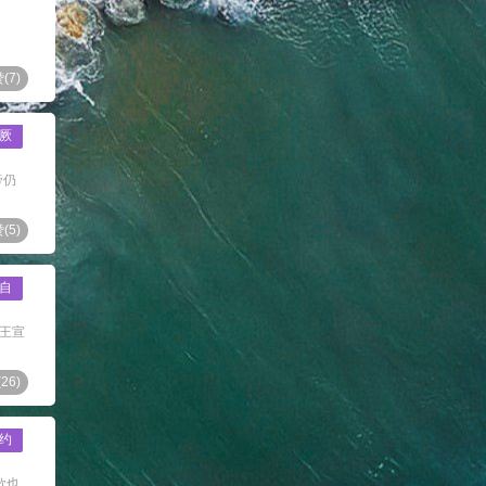
(
7
)
厥
帝仍
(
5
)
自
于王宣
(
26
)
约
歌也