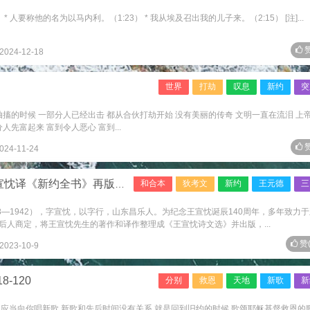
 人要称他的名为以马内利。（1:23） * 我从埃及召出我的儿子来。（2:15） [注]...
赞
2024-12-18
世界
打劫
叹息
新约
突
抽搐的时候 一部分人已经出击 都从合伙打劫开始 没有美丽的传奇 文明一直在流泪 上
先富起来 富到令人恶心 富到...
赞
024-11-24
宣忱译《新约全书》再版说明
和合本
狄考文
新约
王元德
三
8—1942），字宣忱，以字行，山东昌乐人。为纪念王宣忱诞辰140周年，多年致力
后人商定，将王宣忱先生的著作和译作整理成《王宣忱诗文选》并出版，...
赞
2023-10-9
-120
分别
救恩
天地
新歌
新
我们应当向你唱新歌 新歌和先后时间没有关系 就是回到旧约的时候 歌颂耶稣基督救恩的