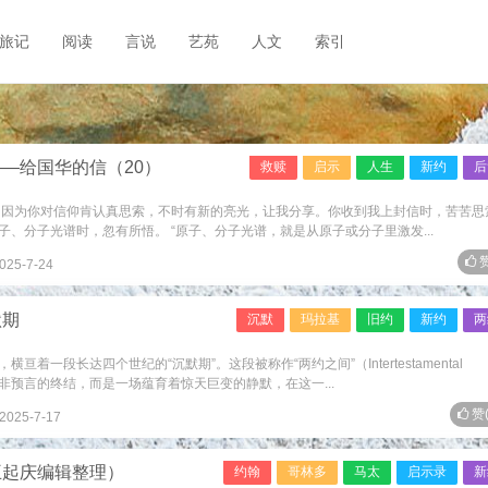
旅记
阅读
言说
艺苑
人文
索引
—给国华的信（20）
救赎
启示
人生
新约
后
，因为你对信仰肯认真思索，不时有新的亮光，让我分享。你收到我上封信时，苦苦思
、分子光谱时，忽有所悟。 “原子、分子光谱，就是从原子或分子里激发...
赞
025-7-24
默期
沉默
玛拉基
旧约
新约
两
着一段长达四个世纪的“沉默期”。这段被称作“两约之间”（Intertestamental
亦非预言的终结，而是一场蕴育着惊天巨变的静默，在这一...
赞
2025-7-17
王起庆编辑整理）
约翰
哥林多
马太
启示录
新