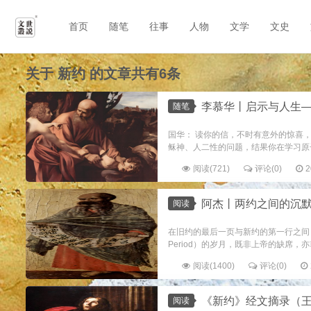
首页
随笔
往事
人物
文学
文史
关于
新约
的文章共有6条
李慕华丨启示与人生—
随笔
国华： 读你的信，不时有意外的惊喜
稣神、人二性的问题，结果你在学习原子
阅读(721)
评论(0)
2
阿杰丨两约之间的沉
阅读
在旧约的最后一页与新约的第一行之间，横亘
Period）的岁月，既非上帝的缺席，
阅读(1400)
评论(0)
《新约》经文摘录（
阅读