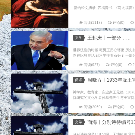
新约经文摘录 ·四福音书· 《马太福音》 *
阅读(1118)
评论(0)
王起庆丨一部分……
文学
世界恍惚的时候 宅男正用心琢磨 历史
然在叹息 哄人到河里摸着石头 让一部分人
阅读(927)
评论(0)
2
周晓方丨1933年版王
阅读
神学家、教育家、实业家王元德（187
忱研究的文化学者孙基亮先生与王宣忱
阅读(2059)
评论(0)
面海丨分别诗待编号118
文学
分别诗待编号118 父啊，天地的主 