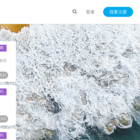
登录
我要注册
裔
索耶
(
1
)
约
(
10
)
约