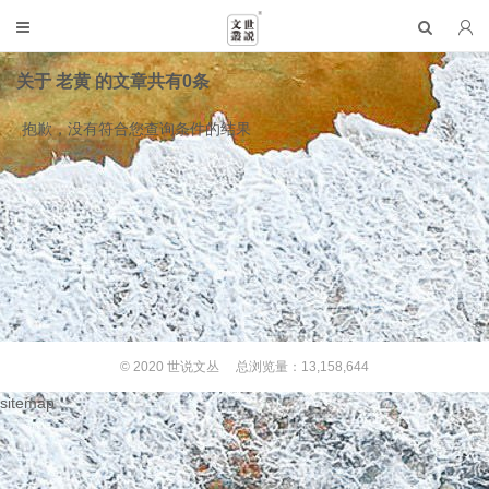
关于
老黄
的文章共有0条
抱歉，没有符合您查询条件的结果
© 2020
世说文丛
总浏览量：13,158,644
sitemap