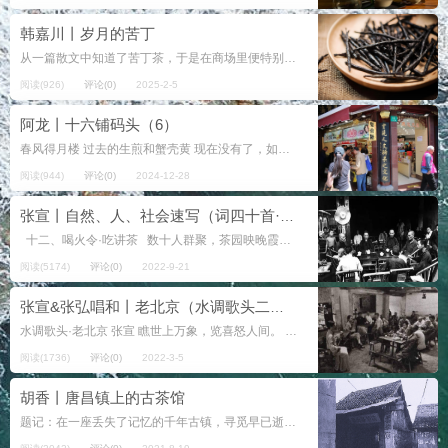
韩嘉川丨岁月的苦丁
从一篇散文中知道了苦丁茶，于是在商场里便特别注意这种来自南国植物的叶子搓制的茶。装茶的瓶子似乎和小时楼下小铺子柜台上装糖豆的瓶子差不多，区别是糖豆五颜六色，而苦丁茶黑乎乎的。沏了茶叶，喝到嘴里的那滋味...
阅读(926)
评论(0)
2025-2-5
阿龙丨十六铺码头（6）
春风得月楼 过去的生煎和蟹壳黄 现在没有了，如今有两只 红嘴玄羽的鹩哥，它们会说 你好，还会哈啰，他们 坐在八仙桌边喝茶 他们被老上海称为白蚂蚁 新上海人则叫他们房屋中介 喝茶的不仅仅只有年轻人 ...
阅读(944)
评论(0)
2024-12-28
张宣丨自然、人、社会速写（词四十首·之十二）
十二、喝火令·吃讲茶 数十人群聚，茶园映晚霞，只双方对垒呲牙。 口角争吵声壮，似铁板铜琶。 大佬袍哥者，主持并调查。贵和谐...
阅读(5174)
评论(0)
2022-9-21
张宣&张弘唱和丨老北京（水调歌头二首）
水调歌头·老北京 张宣 瞧世上万象，览喜怒人间。 胡同曲折深处，院落紧相连。 跨进朱门影壁，但见丁香芍药，枣树矗门前。 金鱼戏缸里，童稚耍秋千。&nb...
阅读(1736)
评论(0)
2022-3-5
胡香丨唐昌镇上的古茶馆
题记：在一座丢失了记忆的千年古镇，寻觅早已逝去的岁月的痕迹并不容易，然而，当遇到陈庆惠和她的一家人时，我们终于如愿以偿…… “南街茶旅馆”成了唐昌这座千年古镇留下的唯一纪念 4月1日凌晨，我们一路行驶800余...