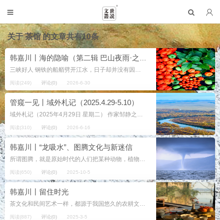
关于
茶馆
的文章共有10条
韩嘉川丨海的隐喻（第二辑 巴山夜雨·之二）
三峡好人 钢铁的船艏劈开江水，日子却并没有因此而分为两半。 两岸山高路窄，系着大巴山密码的风同若干消息一起，走出峡谷没再回来； 即便望夫石有亿万年的能耐。 趸船甲板的晨光，拥塞着鸡笼和猪仔，融合着 ...
阅读(249)
评论(0)
2026-6-30
管窥一见丨域外札记（2025.4.29-5.10）
域外札记（2025年4月29日 星期二） 作家邹静之《爱情宝典》中第四个故事《风筝误》，同样是改编之作。我查过资料：《风筝误》是清代文学家李渔创作的传奇戏剧，共三十出，完成于顺治十年（1653年）。全剧以风筝为线索...
阅读(310)
评论(0)
2026-6-16
韩嘉川丨“龙吸水”、图腾文化与新迷信
所谓图腾，就是原始时代的人们把某种动物，植物或无生物当作自己的亲属、祖先或保护神。相信它们不仅不会伤害自己，而且还能保护自己，并且能获得它们的超人的力量、勇气和技能。人们以尊敬的态度对待它们，一般情况下不得伤害。氏族、家...
阅读(650)
评论(0)
2025-10-5
韩嘉川丨留住时光
茶文化和民间艺术一样，都源于我国悠久的农耕文化。在南昌一位农业考古学的学科带头人家里，聆听他讲述茶的学问与历史，感觉自己作为中国人不了解茶文化，惭愧不已。 茶之韵味儿平和、宁静、悠远，以亲切、自然、...
阅读(887)
评论(0)
2025-3-5