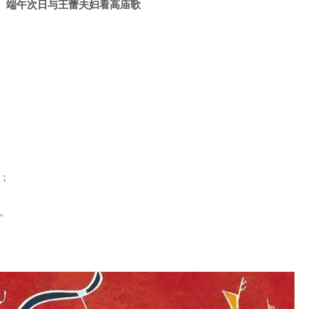
端午次日与王蕾夫妇看高庙歌
；
。