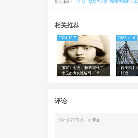
原文地址：
《文健丨读马王堆帛书即鹿无华而非虞
相关推荐
2024-12-7
2022-4-18
张宣丨七绝·中国近现代二
何美鸿丨
十位杰出女性速写（19-
姑贾
20）
评论