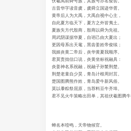
伏羲禹前舜号族，其族号亦名俊喾。
古昔华字读音虞，虞舜立国迹华胥。
黄帝后人为大禹，大禹自视中心主，
自此夏方临天下，夏方之外皆夷土。
夏族失方代殷商，殷商以舜为先祖。
周武阴谋据华夏，自诩己由大夏出；
更因母系出天鼋，黑齿姜姓帝俊续；
我姬炎黄二帝后，炎华黄夏我顺序。
君莫责拙信口说，炎黄坐标祝融具：
炎姜神名系祝融，祝融子孙繁荆楚。
荆楚老童自少昊，青岛计根周封莒。
楚国图腾熊作姓，青岛爱牛新风俗。
莫以黍粽祭屈原，当荐料豆牛齐埠。
君不见火牛策略出田单，其祖伏羲图腾牛
蝉名本噎鸣，天帝物候官。