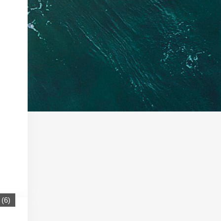
(
6
)