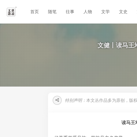
首页
随笔
往事
人物
文学
文史
文健丨读马王
特别声明：
本文丛作品多为原创，版
读马王