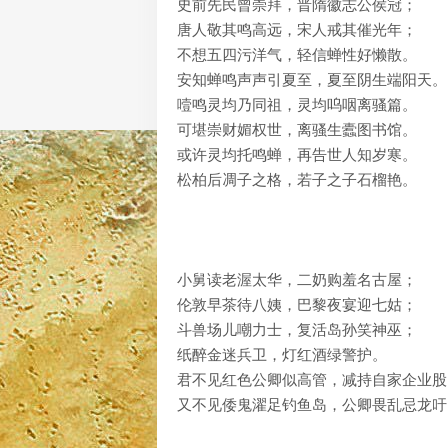
史前先民曾崇拜，晋隋徽志公侯冠；
唐人敬其鸣高远，宋人戒其催光年；
不想五四污洋气，轻信蝉性好懒散。
安知蝉鸣声声引夏至，夏至阴生端阳天。
噎鸣灵均乃同祖，灵均呜咽离骚篇。
可堪崇财媚权世，离骚生蠹图书馆。
或许灵均托鸣蝉，再告世人知岁寒。
松柏后凋子之格，若子之子石榴艳。
小舅读老渥太华，二奶购羞名古屋；
伦敦早茶待八姨，巴黎夜宴迎七姑；
斗兽场儿嘲力士，复活岛孙笑神巫；
纸醉金迷兵卫，灯红酒绿警护。
君不见红色公卿似高管，减持自家企业股
又不见倭鬼濯足钓鱼岛，公卿畏乱忌龙吁