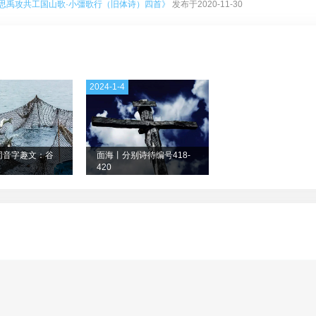
思禹攻共工国山歌·小彊歌行（旧体诗）四首》
发布于2020-11-30
2024-1-4
同音字趣文：谷
面海丨分别诗待编号418-
420