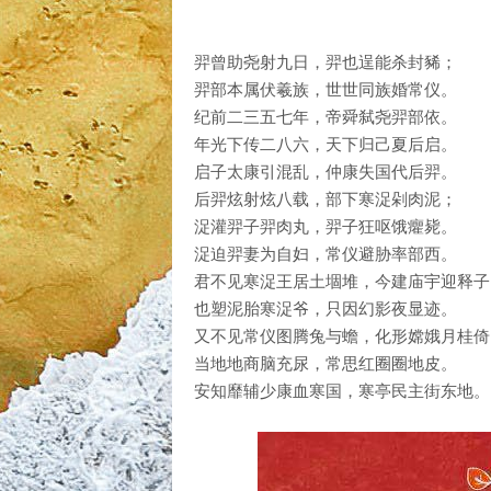
羿曾助尧射九日，羿也逞能杀封豨；
羿部本属伏羲族，世世同族婚常仪。
纪前二三五七年，帝舜弑尧羿部依。
年光下传二八六，天下归己夏后启。
启子太康引混乱，仲康失国代后羿。
后羿炫射炫八载，部下寒浞剁肉泥；
浞灌羿子羿肉丸，羿子狂呕饿癯毙。
浞迫羿妻为自妇，常仪避胁率部西。
君不见寒浞王居土堌堆，今建庙宇迎释子
也塑泥胎寒浞爷，只因幻影夜显迹。
又不见常仪图腾兔与蟾，化形嫦娥月桂倚
当地地商脑充尿，常思红圈圈地皮。
安知靡辅少康血寒国，寒亭民主街东地。