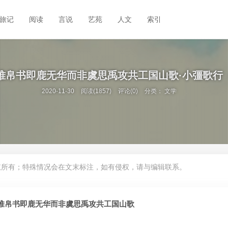
旅记
阅读
言说
艺苑
人文
索引
堆帛书即鹿无华而非虞思禹攻共工国山歌·小彊歌行
2020-11-30
阅读(1857)
评论(0)
分类：
文学
权所有；特殊情况会在文末标注，如有侵权，请与编辑联系。
堆帛书即鹿无华而非虞思禹攻共工国山歌