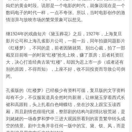
灿烂的黄金时段。说那是一个电影的时代，就像说现在是一个
数码电子的时代一样，一点不夸张。所以，当时电影创作的激
情澎湃与放映市场的繁荣景象可以想见。
继1924年的戏曲短片《黛玉葬花》之后，1927年，上海复旦
影片公司和上海孔雀影片公司，一前一后，同年拍摄同题影片
《红楼梦》，不同的是，前者因陋就简、别出心裁，拍了一部
截至目前唯一的时装“红楼”抢先上映，赚了票房；后者耗资巨
大，决心打造经典古装“红楼”，却因为迟上市一步（或者还有
别的原因，不得而知），上座不好，收不回投资而导致公司倒
闭。
孔雀版的《红楼梦》已经极少有资料可循，复旦版的文字资料
却有不少，不仅服装道具全然时尚新潮，让林黛玉穿着西式长
裙和高跟鞋，头上扎着白色蝴蝶结，坐在沙发上跟宝玉读西
厢，而且剧情也很现代派，整部剧的结构与剧情比较荒诞，是
刘姥姥的一场春梦和梦中三进大观园所看到的富贵繁华转头成
空的情景。剧中主角并非任何一版中的宝、黛、钗、凤，而是