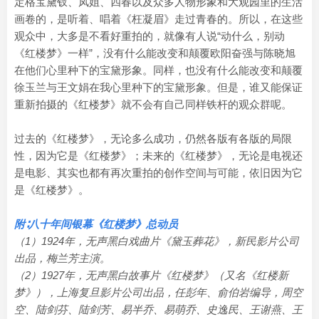
定格宝黛钗、凤姐、四春以及众多人物形象和大观园里的生活
画卷的，是听着、唱着《枉凝眉》走过青春的。所以，在这些
观众中，大多是不看好重拍的，就像有人说“动什么，别动
《红楼梦》一样”，没有什么能改变和颠覆欧阳奋强与陈晓旭
在他们心里种下的宝黛形象。同样，也没有什么能改变和颠覆
徐玉兰与王文娟在我心里种下的宝黛形象。但是，谁又能保证
重新拍摄的《红楼梦》就不会有自己同样铁杆的观众群呢。
过去的《红楼梦》，无论多么成功，仍然各版有各版的局限
性，因为它是《红楼梦》；未来的《红楼梦》，无论是电视还
是电影、其实也都有再次重拍的创作空间与可能，依旧因为它
是《红楼梦》。
附∶八十年间银幕《红楼梦》总动员
（1）1924年，无声黑白戏曲片《黛玉葬花》，新民影片公司
出品，梅兰芳主演。
（2）1927年，无声黑白故事片《红楼梦》（又名《红楼新
梦》），上海复旦影片公司出品，任彭年、俞伯岩编导，周空
空、陆剑芬、陆剑芳、易半乔、易萌乔、史逸民、王谢燕、王