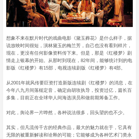
想象不来在默片时代的戏曲电影《黛玉葬花》是什么样子，据
说放映时间很短，演林黛玉的梅兰芳，自己也没有看到样片，
现在，更没有任何影像资料传下来。但是，那是《红楼梦》剧
情走上银幕的开始。从那时到现在，82年间，能够统计到的电
影版《红楼梦》有15部，电视连续剧版《红楼梦》有4部。
从2001年就风传要巨资打造新版连续剧《红楼梦》的消息，在
今年八九月间落槌定音，确定由胡玫执导，投资过亿，篇长百
多集，目前正在全球华人间海选演员和做前期筹备工作。
对此，舆论界一片哗然，各种说法很多，回头望的也不少。
其实，但凡流传千古的经典作品，最大的魅力就在于，它具有
无限的被重新解读和诠释的可能；它能够成为各种艺术门类永