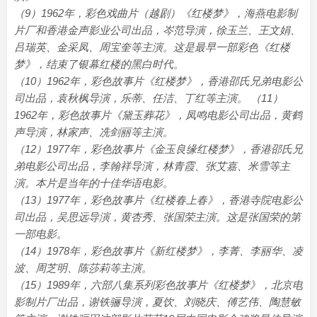
（9）1962年，彩色戏曲片（越剧）《红楼梦》，海燕电影制
片厂和香港金声影业公司出品，岑范导演，徐玉兰、王文娟、
吕瑞英、金采凤、周宝奎等主演。这是最早一部彩色《红楼
梦》，结束了银幕红楼的黑白时代。
（10）1962年，彩色故事片《红楼梦》，香港邵氏兄弟电影公
司出品，袁秋枫导演，乐蒂、任洁、丁红等主演。 （11）
1962年，彩色故事片《黛玉葬花》，凤鸣电影公司出品，黄鹤
声导演，林家声、冼剑丽等主演。
（12）1977年，彩色故事片《金玉良缘红楼梦》，香港邵氏兄
弟电影公司出品，李翰祥导演，林青霞、张艾嘉、米雪等主
演。本片是当年的十佳华语电影。
（13）1977年，彩色故事片《红楼春上春》，香港寺院电影公
司出品，吴思远导演，黄杏秀、张国荣主演。这是张国荣的第
一部电影。
（14）1978年，彩色故事片《新红楼梦》，李菁、李丽华、凌
波、周芝明、陈莎莉等主演。
（15）1989年，六部八集系列彩色故事片《红楼梦》，北京电
影制片厂出品，谢铁骊导演，夏饮、刘晓庆、傅艺伟、陶慧敏