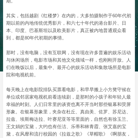
期。
其实，包括越剧《红楼梦》在内的，大多拍摄制作于60年代初
期以前的内地传统优秀影片，和六七十年代的港台影片、日
本、印度、巴基斯坦以及欧美影片，真正被内地普通观众看
到，都是80年代初期的事情。
那时，没有电脑，没有互联网，没有现在许多普遍的娱乐活动
与休闲场所，电影市场和其他文化领域一样，也刚刚开放。人
们在晚饭以后，最集中、最开心的娱乐活动和集散场所是电影
院和电视机前。
每天晚上在电影院排队买票看电影，和早早搬上小方凳守候在
单位或邻居家电视机前看连续剧，是那时的小孩子和年轻人最
幸福的时刻。人们日常里的谈资也离不开当时那些银幕和荧屏
形象。在银幕形象里，夹杂在杜丘、真由美、佐罗、苏尼达、
拉兹、埃斯梅达拉、叶赛尼亚等等里面的，自然也有徐玉兰、
王文娟的宝黛，大约也有任洁、乐蒂和林青霞、张艾嘉的宝
黛，在风靡和流行校园的《拉兹之歌》《草帽歌》《啊朋友，