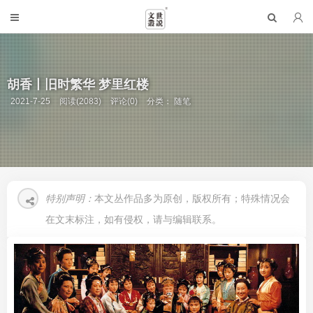
胡香丨旧时繁华 梦里红楼
2021-7-25
阅读(2083)
评论(0)
分类：
随笔
特别声明：
本文丛作品多为原创，版权所有；特殊情况会
在文末标注，如有侵权，请与编辑联系。