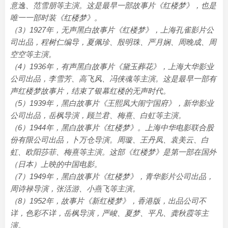
意逸、范雪朋等主演。这是最早一部故事片《红楼梦》，也是
唯一一部时装《红楼梦》。
（3）1927年，无声黑白故事片《红楼梦》，上海孔雀影片公
司出品，程树仁编导，夏佩珍、殷明珠、严月娴、周晚成、周
空空等主演。
（4）1936年，有声黑白故事片《黛玉葬花》，上海大华影业
公司出品，李雪芳、高飞风、冯侠魂等主演。这是最早一部有
声红楼梦故事片，结束了银幕红楼的无声时代。
（5）1939年，黑白故事片《王熙凤大闹宁国府》，新华影业
公司出品，岳枫导演，顾兰君、梅熹、白虹等主演。
（6）1944年，黑白故事片《红楼梦》。上海中华电影联合股
份有限公司出品，卜万仓导演。周璇、王丹凤、袁美云、白
虹、欧阳莎菲、梅熹等主演。这部《红楼梦》是第一部在国外
（日本）上映的中国电影。
（7）1949年，黑白故事片《红楼梦》，青华影片公司出品，
周诗禄导演，张活游、小燕飞等主演。
（8）1952年，故事片《新红楼梦》，香港版，出品公司不
详，色彩不详，岳枫导演，严峻、夏梦、平凡、龚秋霞等主
演。