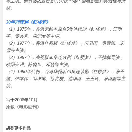
等主演。谢铁骊因这部影片荣获19届中国电影金鸡奖最佳导演
奖。
30年间荧屏《红楼梦》
（1）1975年，香港无线电视台5集连续剧《红楼梦》，汪明
荃、黄杏秀、周润发等主演。
（2）1977年，香港佳视版《红楼梦》，伍卫国、毛舜筠、米
雪等主演。
（3）1987年，央视版36集连续剧《红楼梦》，王扶林导演，
欧阳奋强、陈晓旭、邓婕等主演。
（4）1990年代初，台湾华视版73集连续剧《红楼梦》，张玉
嬿、钟本伟、邹琳琳、徐贵樱、池华琼、王玉玲、张琼姿等主
演。
写于2006年10月
原载《电影画刊》
胡香更多作品