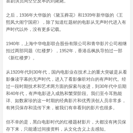
喜剧演员周空空反串的刘姥姥。
之后，1936年大华版的《黛玉葬花》和1939年新华版的《王
熙凤大闹宁国府》，除了知道红题材的电影从无声时代进入有
声时代以外，没有更多记载。
1940年，上海中华电影联合股份有限公司和青华影片公司相继
拍过两部同题《红楼梦》，1952年，香港岳枫执导拍过一部
《新红楼梦》。
从1920年代到30年代，国内电影业在技术上的重大突破是从看
影像读字幕的无声时代，进入了看影像听对白的有声时代。经
过一段时期技术和艺术两方面的探索与改进，到30年代中后期
和40年代，有声电影进入成熟和繁荣阶段。我们至今耳熟能
详、如数家珍的这一时期的经典影片和优秀演创人员非常多，
有拷贝保存和流传下来，被我们有幸看到的影片也很多。
但不幸的是，黑白电影时代的红楼题材影片，大都没有拷贝保
存下来，只能通过间接资料，从文化含义上去感知。