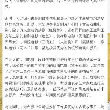
版的《红楼梦》却是当时轰动、后世经久流传与怀念的真正经
典。
那时，大约因为古装剧最能体现和展示电影艺术新鲜而绚烂华
丽的色彩感，所以，大陆许多电影制片厂都拍了古装戏曲电
影，除了万人空巷的越剧《红楼梦》，还有同样由徐玉兰和王
文娟主演的越剧电影《追鱼》，黄梅剧电影《天仙配》和《牛
郎织女》，秦腔电影《三滴血》《火焰驹》和《窦娥冤》、豫
剧电影《花木兰》等，都是极其优秀的传统经典戏曲影片。
在此之前，用电影手段对传统剧目进行实景拍摄的尝试一直
有，比如最早的梅兰芳主演的戏曲电影《黛玉葬花》，就是借
了北京东四九条一所原属清朝贵族谟贝子的府第拍摄的，但
是，总的来说，舞台剧和电影还是泾渭分明的。真正成规模地
将灵活新鲜的电影表现手法和老一辈戏曲表演艺术家功底扎实
的表演技巧以及训练有素、一丝不苟的严谨作风完美结合起来
的影片，大约没有比这一时期更兴盛和硕果累累的了。
与此同时，港台影业公司也投拍了许多优秀的古装故事片，与