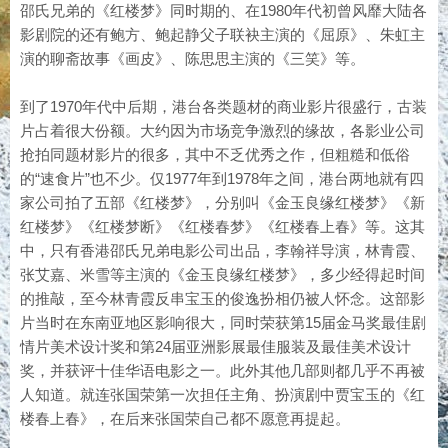
邵氏兄弟的《红楼梦》同时期的、在1980年代初曾风靡大陆各
影剧院的还有鲍方、鲍起静父子联袂主演的《屈原》、朱虹主
演的聊斋故事《画皮》、陈思思主演的《三笑》等。
到了1970年代中后期，港台各类题材的商业影片很盛行，古装
片占着很大份额。大约因为市场竞争激烈的缘故，各影业公司
抢拍同题材影片的很多，其中不乏优秀之作，但粗糙和低俗
的“速食片”也不少。仅1977年到1978年之间，港台两地就有四
家公司拍了五部《红楼梦》，分别叫《金玉良缘红楼梦》《新
红楼梦》《红楼梦断》《红楼春梦》《红楼春上春》等。这其
中，只有香港邵氏兄弟电影公司出品，李翰祥导演，林青霞、
张艾嘉、米雪等主演的《金玉良缘红楼梦》，多少经得起时间
的推敲，至今林青霞反串宝玉的俊逸扮相仍被人怀念。这部影
片当时在东南亚地区影响很大，同时荣获第15届金马奖最佳剧
情片美术设计奖和第24届亚洲影展最佳服装及最佳美术设计
奖，并获评十佳华语电影之一。此外其他几部则都几乎不再被
人知道。就连张国荣第一次担任主角、扮演剧中贾宝玉的《红
楼春上春》，在后来张国荣自己都不愿意再提起。