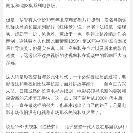
剧版和6部8集系列电影版。
但是，尽管有人评价1989年北京电影制片厂摄制，看名导演谢
铁骊执导的长篇系列影片《红楼梦》说：导演手法细腻，熔现
实、虚幻于一炉，见典雅、豪放于一色，称得上是改编之作的
巨制，谢铁骊本人也因此而荣获1990年第10届中国电影金鸡奖
最佳导演奖，但是实在说，其上座率和在当时以及后来的影响
程度上，远远比不过央视版的收视率和在观众中的影响巨大与
深远。
这大约是影视交替与多元化时代，一个必然要经历的过程，电
影没法和电视剧比故事长度，面对讲故事能手——至今正方兴
未艾、日臻成熟的长篇电视连续剧，电影必须寻求新的突破和
探索新的艺术表现手法。这一点，国产影片从1990年代中后
期，一直在做这样的努力，也基本趟出了自己的路子，只是电
影市场依旧没有电视剧市场那么热闹和红火罢了。
说起1987央视版《红楼梦》，几乎整整一代人是在那里认识和