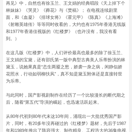
再见》中，自然也有徐玉兰、王文娟的经典唱段《天上掉下个
林妹妹》《哭灵》《葬花》与《焚稿》； 在电视连续剧里
面，和《血凝》《排球女将》《霍元甲》《陈真》《上海滩》
《射雕英雄传》等等同时收看的，大约也有1975年香港无线版
和1977年香港佳视版的《红楼梦》（也许没有，我没有看
到。）
在这几版《红楼梦》中，人们评价最高也最多的除了徐玉兰、
王文娟的宝黛，还有邵氏第一版中典型古典美人乐蒂扮演的林
黛玉，说她果真是“态生两靥之愁，娇袭一身之病，闲静似娇
花照水，行动如弱柳扶风”，真不知是黛玉附体还是直接转世
为乐蒂。
与此同时，国产影视剧制作在经历了一个比较漫长的断代期之
后，随着“第五代”导演的崛起，也迅速活跃起来。
从80年代初到80年代末这10年间，涌现出一大批优秀国产影
片，同时，有20多年没再碰过的《红楼梦》题材，先后于1987
年和1989年推出了阵容强大、制作精良、工程浩大的36集电视