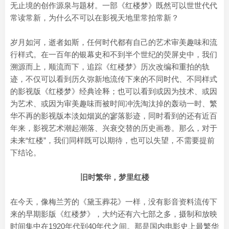
无止境的创作源泉与题材。一部《红楼梦》既然可以世世代代
常读常新，为什么不可以在影视天地里常拍常新？
岁月如河，逝者如斯，任何时代都有自己的艺术审美趣味和流
行样式。在一百年的银幕史和不到半个世纪的荧屏史中，我们
溯源而上，顺流而下，追踪《红楼梦》历次改编和重拍的轨
迹，不仅可以看到历久弥新地流传下来的不同时代、不同样式
的影视版《红楼梦》经典诠释；也可以看到或因为技术、或因
为艺术、或因为审美趣味而被时间冲洗淘汰掉的轰动一时、繁
华不再的影视版本淡如烟岚的寥落影迹，同时看到的还有近百
年来，影视艺术潮起潮落、兴衰交替的历史画卷。那么，对于
未来“红楼”，我们同样既可以期待，也可以失望，不需要提前
下结论。
旧时繁华，梦里红楼
在今天，像梅兰芳的《黛玉葬花》一样，没有影音资料流传下
来的早期影版《红楼梦》，大约还有六七部之多，摄制和放映
时间集中在1920年代到40年代之间。那是国内电影史上最繁华