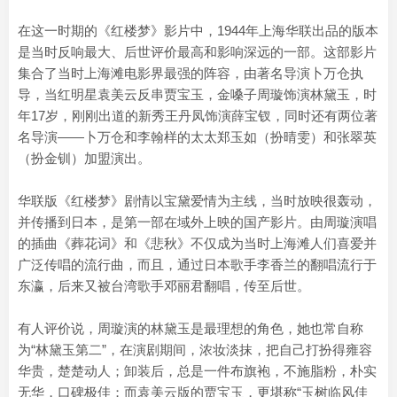
在这一时期的《红楼梦》影片中，1944年上海华联出品的版本
是当时反响最大、后世评价最高和影响深远的一部。这部影片
集合了当时上海滩电影界最强的阵容，由著名导演卜万仓执
导，当红明星袁美云反串贾宝玉，金嗓子周璇饰演林黛玉，时
年17岁，刚刚出道的新秀王丹凤饰演薛宝钗，同时还有两位著
名导演——卜万仓和李翰样的太太郑玉如（扮晴雯）和张翠英
（扮金钏）加盟演出。
华联版《红楼梦》剧情以宝黛爱情为主线，当时放映很轰动，
并传播到日本，是第一部在域外上映的国产影片。由周璇演唱
的插曲《葬花词》和《悲秋》不仅成为当时上海滩人们喜爱并
广泛传唱的流行曲，而且，通过日本歌手李香兰的翻唱流行于
东瀛，后来又被台湾歌手邓丽君翻唱，传至后世。
有人评价说，周璇演的林黛玉是最理想的角色，她也常自称
为“林黛玉第二”，在演剧期间，浓妆淡抹，把自己打扮得雍容
华贵，楚楚动人；卸装后，总是一件布旗袍，不施脂粉，朴实
无华，口碑极佳；而袁美云版的贾宝玉，更堪称“玉树临风佳