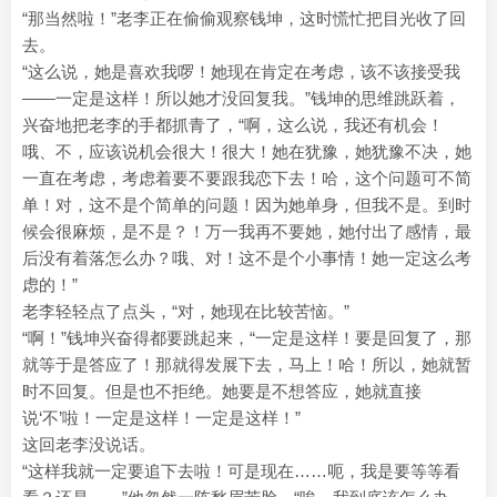
“那当然啦！”老李正在偷偷观察钱坤，这时慌忙把目光收了回
去。
“这么说，她是喜欢我啰！她现在肯定在考虑，该不该接受我
——一定是这样！所以她才没回复我。”钱坤的思维跳跃着，
兴奋地把老李的手都抓青了，“啊，这么说，我还有机会！
哦、不，应该说机会很大！很大！她在犹豫，她犹豫不决，她
一直在考虑，考虑着要不要跟我恋下去！哈，这个问题可不简
单！对，这不是个简单的问题！因为她单身，但我不是。到时
候会很麻烦，是不是？！万一我再不要她，她付出了感情，最
后没有着落怎么办？哦、对！这不是个小事情！她一定这么考
虑的！”
老李轻轻点了点头，“对，她现在比较苦恼。”
“啊！”钱坤兴奋得都要跳起来，“一定是这样！要是回复了，那
就等于是答应了！那就得发展下去，马上！哈！所以，她就暂
时不回复。但是也不拒绝。她要是不想答应，她就直接
说‘不’啦！一定是这样！一定是这样！”
这回老李没说话。
“这样我就一定要追下去啦！可是现在……呃，我是要等等看