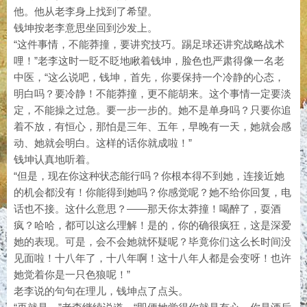
他。他从老李身上找到了希望。
钱坤按老李意思坐回到沙发上。
“这件事情，不能莽撞，要讲究技巧。踢足球还讲究战略战术
哩！”老李这时一眨不眨地瞅着钱坤，脸色也严肃得像一名老
中医，“这么说吧，钱坤，首先，你要保持一个冷静的心态，
明白吗？要冷静！不能莽撞，更不能胡来。这个事情一定要淡
定，不能操之过急。要一步一步的。她不是单身吗？只要你追
着不放，有恒心，那怕是三年、五年，早晚有一天，她就会感
动、她就会明白。这样的话你就成啦！”
钱坤认真地听着。
“但是，现在你这种状态能行吗？你根本得不到她，连接近她
的机会都没有！你能得到她吗？你感觉呢？她不给你回复，电
话也不接。这什么意思？——那天你太莽撞！喝醉了，耍酒
疯？哈哈，都可以这么理解！是的，你的确很疯狂，这是深爱
她的表现。可是，会不会她就怀疑呢？毕竟你们这么长时间没
见面啦！十八年了，十八年啊！这十八年人都是会变呀！也许
她觉着你是一只色狼呢！”
老李说的句句在理儿，钱坤点了点头。