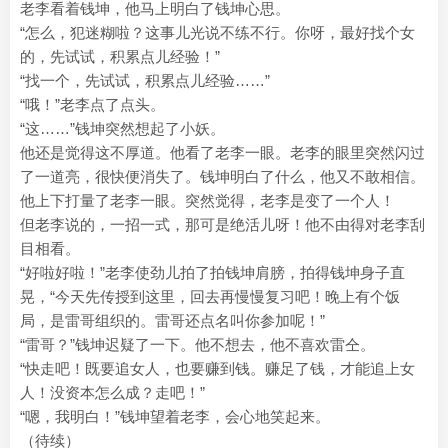
老李看着钱坤，他马上明白了钱坤心思。
“怎么，犯迷糊啦？这事儿光说不练不行。你呀，最好找个女
的，先试试，积累点儿经验！”
“找一个，先试试，积累点儿经验……”
“哦！”老李点了点头。
“这……”钱坤突然想起了小妖。
他还是觉得这不厚道。他看了老李一眼。老李的眼里突然闪过
了一道亮，很快便消失了。钱坤明白了什么，他又不敢相信。
他上下打量了老李一眼。突然觉得，老李是变了一个人！
但老李说的，一招一式，那可是绝活儿呀！他不由得对老李刮
目相看。
“好啦好啦！”老李使劲儿拍了拍钱坤肩膀，拍得钱坤身子直
晃，“今天先传授到这里，回去再慢慢复习吧！晚上有个饭
局，是雷哥组织的。雷哥还点名叫你参加呢！”
“雷哥？”钱坤迟疑了一下。他不想去，他不喜欢雷仝。
“快走吧！既要追女人，也要赚到钱。赚足了钱，才能追上女
人！没资本怎么成？走吧！”
“嗯，我明白！”钱坤望着老李，会心地笑起来。
（待续）