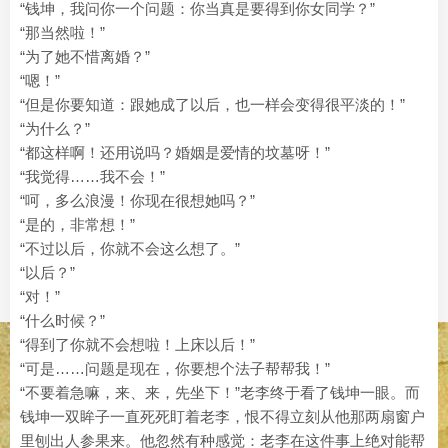
“钱坤，我问你一个问题：你当真是要得到你女同学？”
“那当然啦！”
“为了她不惜离婚？”
“嗯！”
“但是你要知道：跟她成了以后，也一样会变得很平淡的！”
“为什么？”
“都这样啊！还用说吗？婚姻是爱情的坟墓呀！”
“我觉得……我不会！”
“呵，多么浪漫！你现在很想她吗？”
“是的，非常想！”
“不过以后，你就不会这么想了。”
“以后？”
“对！”
“什么时候？”
“得到了你就不会想啦！上床以后！”
“可是……问题是现在，你要想个法子帮帮我！”
“不要着急嘛，来、来，先坐下！”老李终于看了钱坤一眼。而
钱坤一双眸子一直死死盯着老李，恨不得立刻从他那两扇窗户
里刨出人参果来。他忽然有种感觉：老李在这件事上绝对能帮