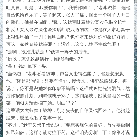
“再就是，”老李继续说道，“即便她觉得你就是有心，你是酒后
吐真言。可是，‘我爱你啊！’、‘我爱你啊！’，”老李说着，连他
自己也给逗乐了，笑了起来，张大了嘴，摆出一个狮子大开口
的动作，他是在调侃，“噢，这就意味着她能喜欢你啦？恰恰
相反！女人最讨厌这些酒后胡说八道的啦！你是在人家心窝子
上狠狠地捅了一刀！你明白吗？也许本来她对你印象好好的，
可这一家伙直接就演砸了！没准儿这会儿她还生你气呢！”
“是啊，没准儿就是！”钱坤一阵子的后悔。
“所以，就凭这副德行，你能得到她？”
“是！”钱坤低下了头。
“当然啦，”老李看着钱坤，声音又变得温柔了，他是想安慰
他。“还是那句话：只要有恒心，慢慢来，讲究战略战术。再
说了，你不是说她对你印象不错吗？这样就叫她先消消气，然
后你按照计划。到时候桃子熟了，水到渠成，她就是咱的一棵
菜，咱就去瑞市摘了她。明白吗？”
这番话大大鼓舞了钱坤，刚才失去的自信又找回来了。他抬起
脸来，感激地瞅了老李一眼。
“不过，”老李又想了想说道，“要想实现你的目标，首先要做到
知己知彼，这样才能对症下药。这样咱先分析一下：你刚才说