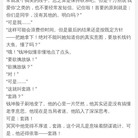
常就发个搞笑的段子。总之算是保持联系吧。但是千万别说‘我
爱你’之类的，也不要经常发短信。记住啦！首要的原则就是：
你们是同学，没有其他的。明白吗？”
“可是我……”
“这样可能会浪费些时间。但是最后的结果还是按既定方针
——把她拿下！绝对不能叫她知道你的真实意图，要放长线钓
大鱼。懂了吗？”
“哦！”钱坤似懂非懂地点了点头。
“要欲擒故纵！”
“欲擒故纵？”
“对！”
“可是……”
“这就叫套路！”
“套路？”
钱坤脸子刷地变了。他的心里一片茫然，他其实还是没有搞懂
老李意思。他现在是当局者迷。他陷入了深深思考。
可是：套路！
冥冥中他觉得不厚道，套路，这个词儿是意味着阴谋诡计。可
是，他还得依靠——套路！