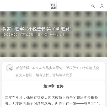
保罗丨套牢（小说选载 第10章 套路）
2022-9-20
阅读(1656)
评论(0)
分类：
文学
特别声明：
本文丛作品多为原创，版权所有；特殊情况会
在文末标注，如有侵权，请与编辑联系。
第10章 套路
其实在刚才，钱坤在红楼大酒店楼顶上自杀的想法不是很坚
决。无非瞬间脑子闪过的念头。但也千钧一发——股票套牢，