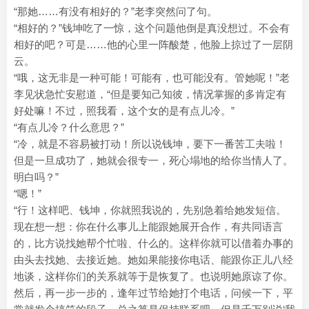
“那她……有没有相好的？”老李突然问了句。
“相好的？”钱坤吃了一惊，这个问题他倒是真没想过。不会有
相好的吧？可是……他的心里一阵酸楚，他脸上掠过了一层阴
云。
“哦，这无非是一种可能！可能有，也可能没有。管她呢！”老
李见状急忙安慰道，“但是要知己知彼，情况掌握的多肯定有
好处嘛！不过，照我看，这个女的是有点儿冷。”
“有点儿冷？什么意思？”
“冷，就是不容易被打动！所以说钱坤，要下一番苦工夫啦！
但是一旦成功了，她就会很专一，死心塌地的给你当情人了。
明白吗？”
“嗯！”
“行！这样吧、钱坤，你就照我说的，先别急着给她发短信。
现在想一想：你在什么事儿上能跟她展开合作，有共同语言
的，比方说找她帮个忙啦、什么的。这样你就可以借着办事的
由头去找她、去接近她。她如果能接你电话、能跟你正儿八经
地谈，这样你们的关系就等于是恢复了。也说明她原谅了你。
然后，再一步一步的，逢年过节给她打个电话，问候一下，平