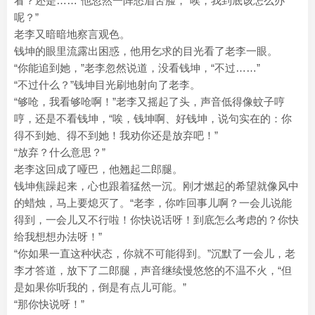
看？还是……”他忽然一阵愁眉苦脸，“唉，我到底该怎么办
呢？”
老李又暗暗地察言观色。
钱坤的眼里流露出困惑，他用乞求的目光看了老李一眼。
“你能追到她，”老李忽然说道，没看钱坤，“不过……”
“不过什么？”钱坤目光刷地射向了老李。
“够呛，我看够呛啊！”老李又摇起了头，声音低得像蚊子哼
哼，还是不看钱坤，“唉，钱坤啊、好钱坤，说句实在的：你
得不到她、得不到她！我劝你还是放弃吧！”
“放弃？什么意思？”
老李这回成了哑巴，他翘起二郎腿。
钱坤焦躁起来，心也跟着猛然一沉。刚才燃起的希望就像风中
的蜡烛，马上要熄灭了。“老李，你咋回事儿啊？一会儿说能
得到，一会儿又不行啦！你快说话呀！到底怎么考虑的？你快
给我想想办法呀！”
“你如果一直这种状态，你就不可能得到。”沉默了一会儿，老
李才答道，放下了二郎腿，声音继续慢悠悠的不温不火，“但
是如果你听我的，倒是有点儿可能。”
“那你快说呀！”