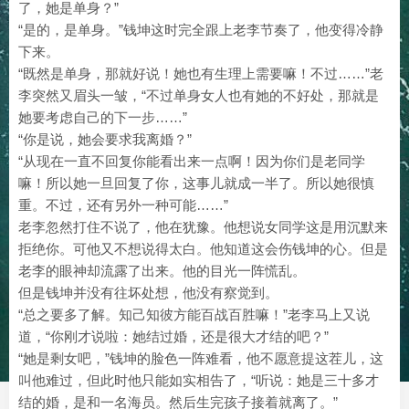
了，她是单身？”
“是的，是单身。”钱坤这时完全跟上老李节奏了，他变得冷静
下来。
“既然是单身，那就好说！她也有生理上需要嘛！不过……”老
李突然又眉头一皱，“不过单身女人也有她的不好处，那就是
她要考虑自己的下一步……”
“你是说，她会要求我离婚？”
“从现在一直不回复你能看出来一点啊！因为你们是老同学
嘛！所以她一旦回复了你，这事儿就成一半了。所以她很慎
重。不过，还有另外一种可能……”
老李忽然打住不说了，他在犹豫。他想说女同学这是用沉默来
拒绝你。可他又不想说得太白。他知道这会伤钱坤的心。但是
老李的眼神却流露了出来。他的目光一阵慌乱。
但是钱坤并没有往坏处想，他没有察觉到。
“总之要多了解。知己知彼方能百战百胜嘛！”老李马上又说
道，“你刚才说啦：她结过婚，还是很大才结的吧？”
“她是剩女吧，”钱坤的脸色一阵难看，他不愿意提这茬儿，这
叫他难过，但此时他只能如实相告了，“听说：她是三十多才
结的婚，是和一名海员。然后生完孩子接着就离了。”