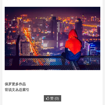
保罗更多作品
世说文丛总索引
赞 (
0
)