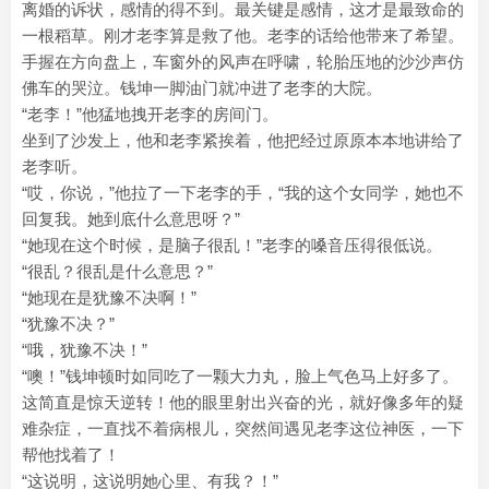
离婚的诉状，感情的得不到。最关键是感情，这才是最致命的
一根稻草。刚才老李算是救了他。老李的话给他带来了希望。
手握在方向盘上，车窗外的风声在呼啸，轮胎压地的沙沙声仿
佛车的哭泣。钱坤一脚油门就冲进了老李的大院。
“老李！”他猛地拽开老李的房间门。
坐到了沙发上，他和老李紧挨着，他把经过原原本本地讲给了
老李听。
“哎，你说，”他拉了一下老李的手，“我的这个女同学，她也不
回复我。她到底什么意思呀？”
“她现在这个时候，是脑子很乱！”老李的嗓音压得很低说。
“很乱？很乱是什么意思？”
“她现在是犹豫不决啊！”
“犹豫不决？”
“哦，犹豫不决！”
“噢！”钱坤顿时如同吃了一颗大力丸，脸上气色马上好多了。
这简直是惊天逆转！他的眼里射出兴奋的光，就好像多年的疑
难杂症，一直找不着病根儿，突然间遇见老李这位神医，一下
帮他找着了！
“这说明，这说明她心里、有我？！”