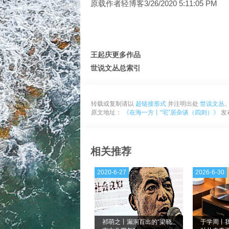
原载作者轻博客3/26/2020 5:11:05 PM
王起庆更多作品
世说文丛总索引
转载或复制请以
超链接形式
并注明出处
世说文丛
原文地址：
《在海一方丨“宅”居杂谈（四则）》
发布
相关推荐
2020-6-27
2026-6-30
祁萌之丨漏洞百出的“梁晓
于学周丨