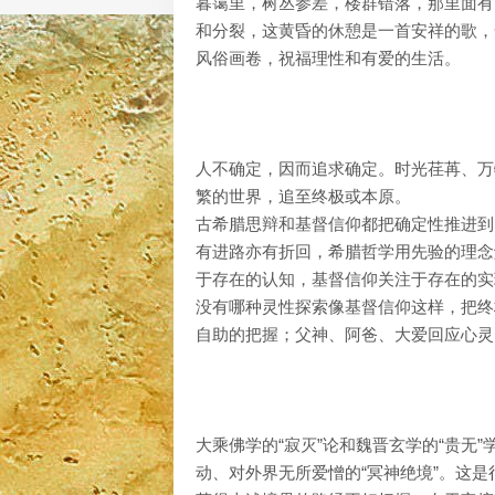
暮霭里，树丛参差，楼群错落，那里面有
和分裂，这黄昏的休憩是一首安祥的歌，
风俗画卷，祝福理性和有爱的生活。
人不确定，因而追求确定。时光荏苒、万
繁的世界，追至终极或本原。
古希腊思辩和基督信仰都把确定性推进到
有进路亦有折回，希腊哲学用先验的理念
于存在的认知，基督信仰关注于存在的实
没有哪种灵性探索像基督信仰这样，把终
自助的把握；父神、阿爸、大爱回应心灵
大乘佛学的“寂灭”论和魏晋玄学的“贵无
动、对外界无所爱憎的“冥神绝境”。这