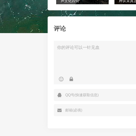
声文化四句”
种从未真
评论