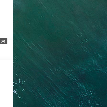
(
4
)