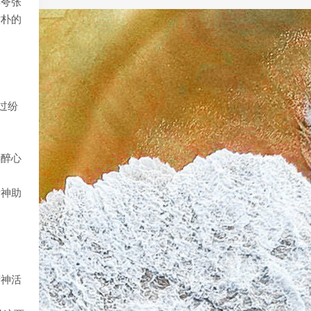
再夸张
质朴的
过纷
学醉心
诸神助
精神活