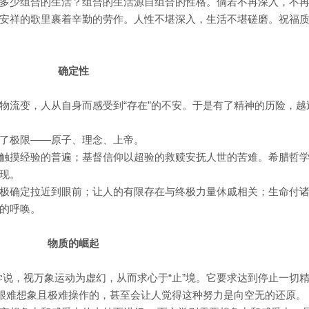
多少组合的生活？组合的生活源自组合的性格。倘若不再深入，不
安祥的歌里裹着辛勤的劳作。人性不堪深入，生活不堪磋磨。祝福
确定性
物流变，人从自身而感受到“存在”的不安。于是有了精神的历险，越
了极限——原子、理念、上帝。
触摸经验的普遍；基督信仰以超验的救赎安抚人世的苦难。希腊哲
现。
极确定拉近到眼前；让人的有限存在与终极力量休戚相关；生命付
的呼唤。
物质的崛起
”学说，视万象运动为虚幻，从而求心于“止”境。它要求达到停止一切
是很难想象且极难操作的，甚至会让人觉得这种努力是向空无的还原。