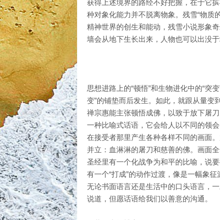
获得上述境界的路经不好把握，在于它摈
种对象化能力并不脱离物象。残雪“物质
精神世界的创生和能动，残雪小说形象奇
墙会从地下生长出来，人物也可以出没于
思想进路上的“顿悟”和生物进化中的“突
变”的铺垫而后发生。如此，就跟从量变
禅宗惠能主张顿悟成佛，以致于放下屠刀
一种比喻式话语，它会给人以不同的领会
在接受者那里产生各种各样不同的画面。
并立：血淋淋的屠刀和慈善的佛。画面全
圣经里有一个化战争为和平的比喻，说要
有一个“打成”的动作过渡，像是一幅象征
无论书面语言还是生活中的口头语言，一
说道，但愿话语给我们以善意的沟通。