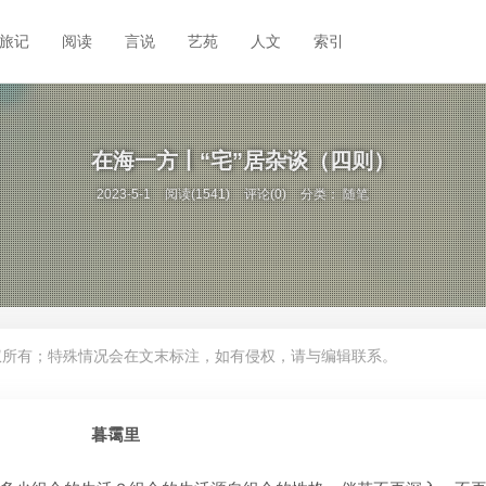
旅记
阅读
言说
艺苑
人文
索引
在海一方丨“宅”居杂谈（四则）
2023-5-1
阅读(1541)
评论(0)
分类：
随笔
权所有；特殊情况会在文末标注，如有侵权，请与编辑联系。
暮霭里