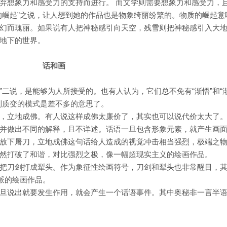
弃想象力和感受力的支持而进行。 而文学则需要想象力和感受力，
的崛起”之说，让人想到她的作品也是物象绮丽纷繁的。物质的崛起意
幻而瑰丽。如果说有人把神秘感引向天空，残雪则把神秘感引入大
地下的世界。
话和画
变”二说，是能够为人所接受的。也有人认为，它们总不免有“渐悟”和“
到质变的模式是差不多的意思了。
，立地成佛。有人说这样成佛太廉价了，其实也可以说代价太大了
并做出不同的解释，且不详述。话语一旦包含形象元素，就产生画
放下屠刀，立地成佛这句话给人造成的视觉冲击相当强烈，极端之
然打破了和谐，对比强烈之极，像一幅超现实主义的绘画作品。
把刀剑打成犁头。作为象征性绘画符号，刀剑和犁头也非常醒目，
派的绘画作品。
旦说出就要发生作用，就会产生一个话语事件。其中奥秘非一言半