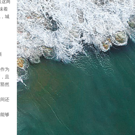
且这两
味着
地，城
渐
。作为
面，且
物豁然
其间还
语能够