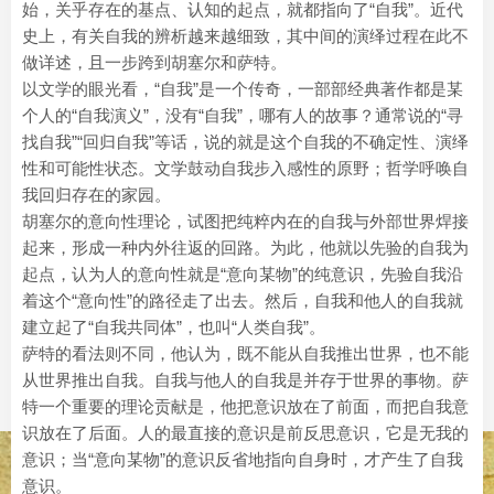
始，关乎存在的基点、认知的起点，就都指向了“自我”。近代
史上，有关自我的辨析越来越细致，其中间的演绎过程在此不
做详述，且一步跨到胡塞尔和萨特。
以文学的眼光看，“自我”是一个传奇，一部部经典著作都是某
个人的“自我演义”，没有“自我”，哪有人的故事？通常说的“寻
找自我”“回归自我”等话，说的就是这个自我的不确定性、演绎
性和可能性状态。文学鼓动自我步入感性的原野；哲学呼唤自
我回归存在的家园。
胡塞尔的意向性理论，试图把纯粹内在的自我与外部世界焊接
起来，形成一种内外往返的回路。为此，他就以先验的自我为
起点，认为人的意向性就是“意向某物”的纯意识，先验自我沿
着这个“意向性”的路径走了出去。然后，自我和他人的自我就
建立起了“自我共同体”，也叫“人类自我”。
萨特的看法则不同，他认为，既不能从自我推出世界，也不能
从世界推出自我。自我与他人的自我是并存于世界的事物。萨
特一个重要的理论贡献是，他把意识放在了前面，而把自我意
识放在了后面。人的最直接的意识是前反思意识，它是无我的
意识；当“意向某物”的意识反省地指向自身时，才产生了自我
意识。