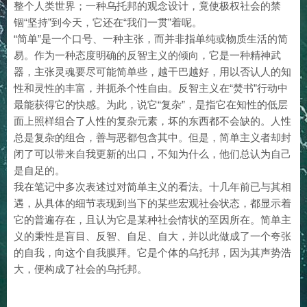
整个人类世界；一种乌托邦的观念设计，竟使极权社会的禁
锢“坚持”到今天，它还在“我们一贯”着呢。
“简单”是一个口号、一种主张，而并非指单纯或物质生活的简
易。作为一种态度明确的反智主义的倾向，它是一种精神武
器，主张灵魂要尽可能简单些，越干巴越好，用以否认人的知
性和灵性的丰富，并扼杀个性自由。反智主义在“焚书”行动中
最能获得它的快感。为此，说它“复杂”，是指它在知性的低层
面上照样组合了人性的复杂元素，坏的东西都不会缺的。人性
总是复杂的组合，善与恶都包含其中。但是，简单主义者却封
闭了可以带来自我更新的出口，不知为什么，他们总认为自己
是自足的。
我在笔记中多次表述过对简单主义的看法。十几年前已与其相
遇，从具体的细节表现到当下的某些宏观社会状态，都显示着
它的普遍存在，且认为它是某种社会情状的至因所在。简单主
义的秉性是盲目、反智、自足、自大，并以此做成了一个夸张
的自我，向这个自我膜拜。它是个体的乌托邦，因为其声势浩
大，便构成了社会的乌托邦。