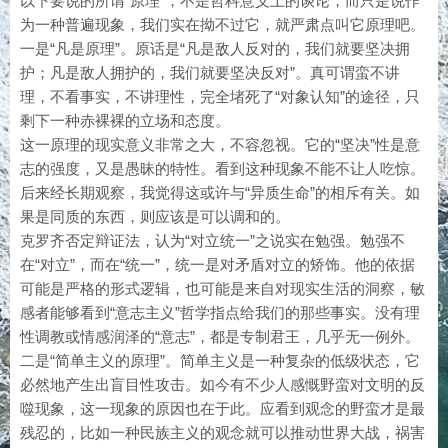
以下要说的所谓“原理”，不是哲科意义上的谈论，而只是说作
为一种普遍现象，我们实在拗不过它，就严肃点叫它原理吧。
一是“凡是原理”。原话是“凡是敌人反对的，我们就要坚决拥
护；凡是敌人拥护的，我们就要坚决反对”。真可谓蛮不讲
理，不看事实，不讲理性，完全堵死了“对象认知”的途径，只
剩下一种赤裸裸的立场和态度。
这一原理的现实意义非常之大，不容忽视。它的“坚决”性是意
志的强度，又是愚昧的特性。看到这种现象不能不让人吃惊。
后来经长期观察，我觉得这或许与“异质生命”的相斥有关。如
果是同质的东西，则应该是可以调和的。
克罗齐否定辩证法，认为“对立统一”之说实在勉强。勉强不
在“对立”，而在“统一”，统一是对矛盾对立的矫饰。他的依据
可能是严格的形式逻辑，也可能是来自对现实生活的洞察，敏
感者能够看到“意志主义”哲学指点给我们的那些事实。没有理
性调教或情感润泽的“意志”，都是专制君王，几乎无一例外。
二是“简单主义的原理”。简单主义是一种复杂的低级状态，它
必然地产生出盲目性攻击。如今有不少人感慨野蛮对文明的反
噬现象，这一现象的原因也在于此。应看到观念的野蛮才是最
残忍的，比如一种民族主义的观念就可以推动世界大战，祸害