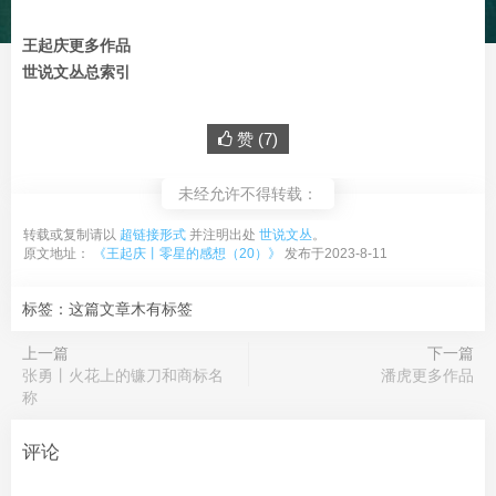
王起庆更多作品
世说文丛总索引
赞 (
7
)
未经允许不得转载：
转载或复制请以
超链接形式
并注明出处
世说文丛
。
原文地址：
《王起庆丨零星的感想（20）》
发布于2023-8-11
标签：这篇文章木有标签
上一篇
下一篇
张勇丨火花上的镰刀和商标名
潘虎更多作品
称
评论