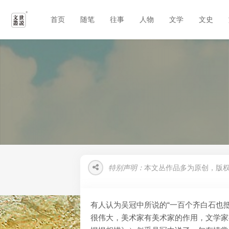
首页
随笔
往事
人物
文学
文史
特别声明：
本文丛作品多为原创，版
有人认为吴冠中所说的“一百个齐白石也
很伟大，美术家有美术家的作用，文学家有