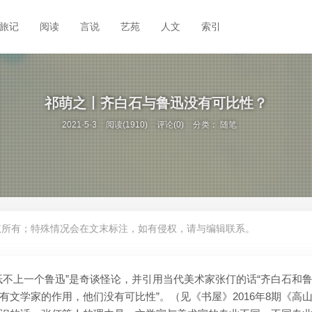
旅记
阅读
言说
艺苑
人文
索引
祁萌之丨齐白石与鲁迅没有可比性？
2021-5-3
阅读(1910)
评论(0)
分类：
随笔
权所有；特殊情况会在文末标注，如有侵权，请与编辑联系。
抵不上一个鲁迅”是奇谈怪论，并引用当代美术家张仃的话“齐白石和
文学家的作用，他们没有可比性”。（见《书屋》2016年8期《高