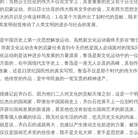
的；当然莎士比亚的伟大不仅在文学上，其更重要的意义在于莎士
的启蒙运动。所以莎士比亚的伟大既有文学的价值，又有西方思想
大的共识至少有这样两点：1.在某个方面作出了划时代的贡献，既丰
.其发明创造推动了人类文明的进步与社会的发展。
是中国历史上第一次思想解放运动。虽然新文化运动最终夭折在“救
，而新文化运动含有的启蒙任务直到今天仍然是国人必须面对的现实
化运动则是这种进步与发展的力量源泉，鲁迅是新文化运动中的一
方面的，在中国现代文学史上，鲁迅是一座无人企及的高峰，其创
形象，还是21世纪国民性的真实写照。鲁迅不仅是那个时代的伟大作
。他传世的作品，是中华民族的一笔宝贵的精神遗产。
很难记起齐白石。因为他们二人对文化的贡献天壤之别，这是一个
位杰出的国画家，即便在中国国画史上，齐白石也算不上一位划时
开辟出国画发展的新道路，甚至他也没有创造出国画艺术的新流派
墨客骚人收藏的珍品，既无社会生活的内容，也无历史文化的内涵
就是说，齐白石的成就再大，也难以产生推动文化前进的力量。被
仅仅是国画艺术里的佼佼者，既不是文化大师，更不是思想家，怎