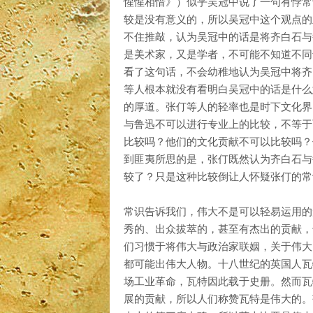
惺惺相惜》）似乎吴冠中说了一句有悖常
较是没有意义的，所以吴冠中这个观点的
不住推敲，认为吴冠中的话是将齐白石与
是美术家，又是学者，不可能不知道不同
看了这句话，不会幼稚地认为吴冠中将齐
等人根本就没有看明白吴冠中的话是什么
的厚道。张仃等人的轻率也是时下文化界
与鲁迅不可以进行专业上的比较，不等于
比较吗？他们的文化贡献不可以比较吗？
到匪夷所思的是，张仃既然认为齐白石与
较了？只是这种比较倒让人怀疑张仃的常
常识告诉我们，伟大不是可以轻易运用的
秀的、出众拔萃的，甚至有杰出的贡献，
们习惯于将伟大与政治家联姻，关于伟大
都可能出伟大人物。十八世纪的英国人瓦
场工业革命，瓦特因此载于史册。然而瓦
展的贡献，所以人们称赞瓦特是伟大的。