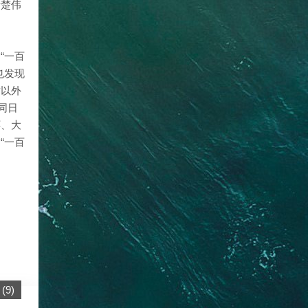
清楚伟
“一百
也发现
术以外
同日
怀、大
“一百
(
9
)