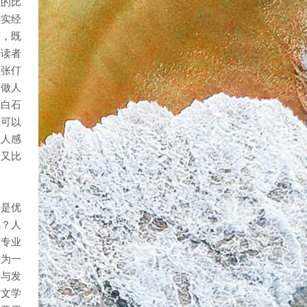
业的比
其实经
西，既
分读者
，张仃
和做人
齐白石
不可以
让人感
是又比
便是优
呢？人
何专业
啻为一
步与发
方文学