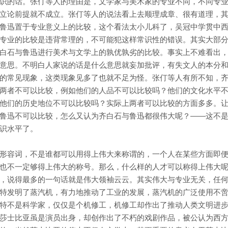
识的话。张仃等人的理由是，文学家与美术家的专业不同，不同专
立论前提就不成立。张仃等人的说法看上去顺理成章、很有道理，
鲁迅置于专业意义上的比较，这个看法太小儿科了，吴冠中学贯中
专业的比较是违背常理的，不可能犯这样常识性的错误。其实大部
白石与鲁迅进行美术与文学上的孰优孰劣的比较。事实上不难看出
意思。不明白人家说的话是什么意思就妄加批评，有失文人的本分
的常见现象，这类现象见多了也就不足为怪。张仃等人有所不知，
两者不可以比较，例如他们的人品不可以比较吗？他们的文化水平
他们的历史地位不可以比较吗？实际上两者可以比较的方面多多。
鲁迅不可以比较，怎么又认为齐白石与鲁迅都很伟大呢？——这不
识水平了。
形容词，不是谁都可以用得上伟大来称谓的，一个人在某些方面即
也不一定够得上伟大的称号。那么，什么样的人才可以称得上伟大
，说得最多的一句话就是伟大领袖云云。其实伟大与专业无关，任
特发明了蒸汽机，有力地推动了工业的发展，蒸汽机的广泛使用不
特不是科学家，仅仅是个机修工，机修工却作出了推动人类文明进
莎士比亚虽是演员出身，却创作出了不朽的戏剧作品，被公认为西