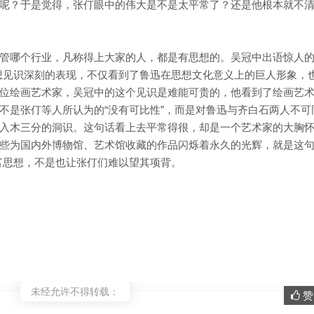
呢？于是觉得，张仃眼中的伟大是不是太平常了？还是他根本就不
管哪个行业，凡称得上大家的人，都是有思想的。吴冠中出语惊人的
想见识深刻的表现，不仅看到了鲁迅在思想文化意义上的巨人形象，
位绘画艺术家，吴冠中的这个见识是难能可贵的，他看到了绘画艺
不是张仃等人所认为的“没有可比性”，而是对鲁迅与齐白石两人不可
入木三分的洞识。这句话看上去平常得很，却是一个艺术家的大胸
些为国内外博物馆、艺术馆收藏的作品闪烁着永久的光辉，就是这句
富思想，不是也让张仃们难以望其项背。
未经允许不得转载：
赞 