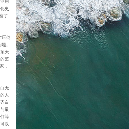
比亚用
文化史
富了
亡压倒
问题。
位顶天
作的艺
家，
明白无
代的人
。齐白
，与最
张仃等
么可以