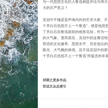
与一代思想文化巨人鲁迅相提并论为伟大
大的庄严意义？
吴冠中不愧是蜚声海内外的艺术大家。不
个齐白石也抵不上一个鲁迅”，便是他思
了齐白石在鲁迅面前的相形见绌，作为一
的大气象。显而易见，吴冠中的这番话绝
而语的文化修养、思想水平、历史低位的
眼光、大气概的体现。且不说吴冠中的那
个齐白石也抵不上一个鲁迅”所蕴含的丰
祁萌之更多作品
世说文丛总索引