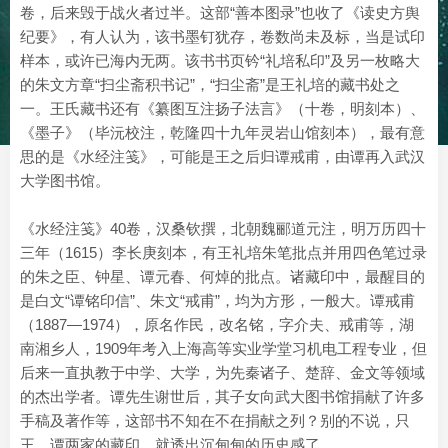
卷，后来毁于战火者过半。这部“善本图录”也收了《读史方舆
纪要》，有人认为，该书墨钉犹存，卷数尚未及标，当是试印
样本，或许已海内无两。该书书页钤“礼培私印”及另一枚略大
的朱文方章“扫尘斋积书记”，“扫尘斋”是王礼培的藏书处之
一。王氏藏书还有《纂图互注扬子法言》（十卷，明刻本）、
《墨子》（毕沅校注，乾隆四十九年灵岩山馆刻本），最有意
思的是《水经注笺》，可能是王之后归谭戒甫，由谭再入武汉
大学图书馆。
《水经注笺》40卷，汉桑钦撰，北朝魏郦道元注，明万历四十
三年（1615）李长庚刻本，有王礼培朱笔批点并用四色笔过录
的朱之臣、钟星、谭元春、何焯的批点。诸藏印中，最醒目的
是白文“谭铭印信”、朱文“戒甫”，均为方形，一般大。谭戒甫
（1887—1974），原名作民，改名铭，字介夫、戒甫等，湖
南湘乡人，1909年考入上海高等实业学堂习机电工程专业，但
后来一直执教于中学、大学，为先秦诸子、楚辞、金文等领域
的杰出学者。谭先生谢世后，其子女向武大图书馆捐献了许多
手稿及著作等，这部书不知在不在捐献之列？别的不说，只
王、谭两家的藏印，就透出沉甸甸的历史感了。