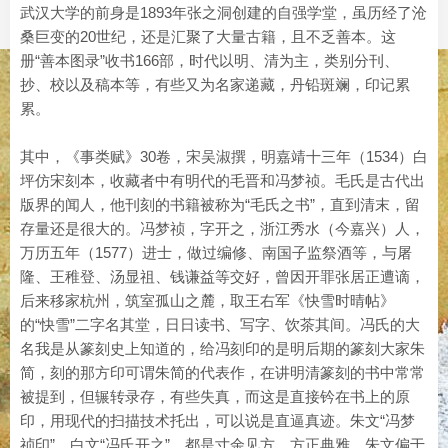
武汉大学的前身是1893年张之洞创建的自强学堂，虽历经了沧
桑巨变的20世纪，还是汇聚了大量古籍，且不乏善本。这
册“善本图录”收书166部，时代以明、清为主，类别分刊、
抄、校以及稿本等，有些又为名家递藏，丹铅斑斓，印记累
累。
其中，《事类赋》30卷，宋吴淑撰，明嘉靖十三年（1534）白
坪仿宋刻本，收藏者中有明代的毛晋和冯梦祯。毛氏是古代出
版界的闻人，他刊刻的书籍被称为“毛氏之书”，直到清末，留
存量还是很大的。冯梦祯，字开之，浙江秀水（今嘉兴）人，
万历五年（1577）进士，做过编修、南国子监祭酒等，与屠
隆、王稚登、汤显祖、钱谦益等交好，曾因开罪张居正遭谪，
后来移家杭州，筑室孤山之麓，取王右军《快雪时晴帖》
的“快雪”二字名其堂，日日读书、写字、饮茶其间。冯氏的大
名我是从篆刻史上知道的，给冯刻印的是明后期的篆刻大家朱
简，刻的那方印可谓朱简的代表作，在讲明清篆刻的书中常常
被提到，但辗转录存，有些失真，而这是直接钤在书上的原
印，用现代的扫描技术托出，可以说是直逼真迹。朱文“冯梦
祯印”，白文“冯氏开之”，都是寸余见方，方正典雅，朱文偏于