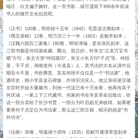
端庄，白文偏于婉转。这一页书影，或可遗留下400余年前读
书人的微茫文化信息吧。
《汉书》100卷，明崇祯十五年（1642）毛晋汲古阁刻本；
《镌五侯鲭》12卷，明万历三十一年（1603）吴勉学刻本；
《汉魏六朝百三家集》180卷，明张溥编，娄东张氏刻本。这
三部书都是何绍基收藏、圈点、批注的，钤朱文“云龙万宝书
楼”方印，朱文方形“何绍基印”，朱文小长方印“子贞”等。何绍
基，字子贞，湖南道州（今道县）人，其书法的大名从清中后
期至今不衰，书价腾贵。其实何绝不仅仅是一个“书法家”，他
通经史，精小学及金石碑版，作诗宗法宋人。他父亲何凌汉做
京官时开始大量藏书，到他一代这已有十万余卷，他再传其子
何庆涵，一家上下三代藏书。何家的书在辛亥革命后散出，听
说一部分卖给了长沙书贾，一部分为叶启勋兄弟收得。如果硬
要将何子贞定位为书法家，那么这三部古籍，昭示的就是“书
外功夫”。
《论衡》30卷，明嘉靖十四年（1535）苏献可通津草堂刻本，