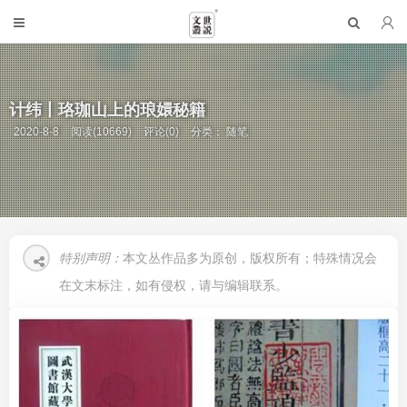
计纬丨珞珈山上的琅嬛秘籍
2020-8-8
阅读(10669)
评论(0)
分类：
随笔
特别声明：
本文丛作品多为原创，版权所有；特殊情况会
在文末标注，如有侵权，请与编辑联系。