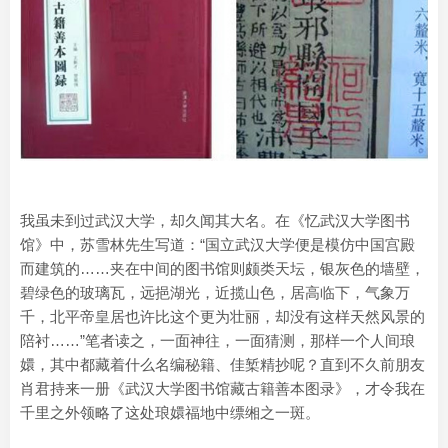
我虽未到过武汉大学，却久闻其大名。在《忆武汉大学图书
馆》中，苏雪林先生写道：“国立武汉大学便是模仿中国宫殿
而建筑的……夹在中间的图书馆则颇类天坛，银灰色的墙壁，
碧绿色的玻璃瓦，远挹湖光，近揽山色，居高临下，气象万
千，北平帝皇居也许比这个更为壮丽，却没有这样天然风景的
陪衬……”笔者读之，一面神往，一面猜测，那样一个人间琅
嬛，其中都藏着什么名编秘籍、佳椠精抄呢？直到不久前朋友
肖君持来一册《武汉大学图书馆藏古籍善本图录》，才令我在
千里之外领略了这处琅嬛福地中缥缃之一斑。