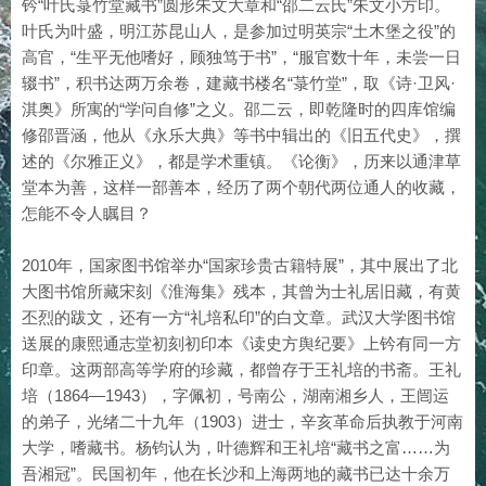
钤“叶氏菉竹堂藏书”圆形朱文大章和“邵二云氏”朱文小方印。
叶氏为叶盛，明江苏昆山人，是参加过明英宗“土木堡之役”的
高官，“生平无他嗜好，顾独笃于书”，“服官数十年，未尝一日
辍书”，积书达两万余卷，建藏书楼名“菉竹堂”，取《诗·卫风·
淇奥》所寓的“学问自修”之义。邵二云，即乾隆时的四库馆编
修邵晋涵，他从《永乐大典》等书中辑出的《旧五代史》，撰
述的《尔雅正义》，都是学术重镇。《论衡》，历来以通津草
堂本为善，这样一部善本，经历了两个朝代两位通人的收藏，
怎能不令人瞩目？
2010年，国家图书馆举办“国家珍贵古籍特展”，其中展出了北
大图书馆所藏宋刻《淮海集》残本，其曾为士礼居旧藏，有黄
丕烈的跋文，还有一方“礼培私印”的白文章。武汉大学图书馆
送展的康熙通志堂初刻初印本《读史方舆纪要》上钤有同一方
印章。这两部高等学府的珍藏，都曾存于王礼培的书斋。王礼
培（1864—1943），字佩初，号南公，湖南湘乡人，王闿运
的弟子，光绪二十九年（1903）进士，辛亥革命后执教于河南
大学，嗜藏书。杨钧认为，叶德辉和王礼培“藏书之富……为
吾湘冠”。民国初年，他在长沙和上海两地的藏书已达十余万