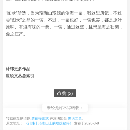
“图录”所选，当为珞珈山琅嬛的沧海一粟，我这里所记，不过
尝“图录”之鼎的一脔。不过，一粟也好，一脔也罢，都是原汁
原味、有滋有味的一粟、一脔，通过这些，且想见海之壮阔，
鼎之庄严。
计纬更多作品
世说文丛总索引
赞 (
2
)
未经允许不得转载：
转载或复制请以
超链接形式
并注明出处
世说文丛
。
原文地址：
《计纬丨珞珈山上的琅嬛秘籍》
发布于2020-8-8