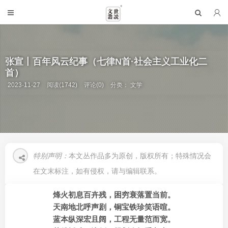
张宣丨百年风云纪事（七律N首·社会主义工业化二
首）
2023-11-27
阅读(1742)
评论(0)
分类：
文学
特别声明：
本文丛作品多为原创，版权所有；特殊情况会
在文末标注，如有侵权，请与编辑联系。
烽火初息百卉残，困穷衰落置当前。
天南地北呼声剧，铜宝铁珍笑语喧。
蓝本纵深宏且阔，工程无量范而宽。