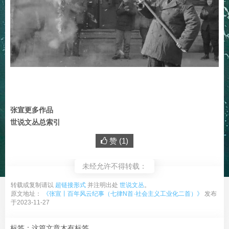
张宣更多作品
世说文丛总索引
赞 (
1
)
未经允许不得转载：
转载或复制请以
超链接形式
并注明出处
世说文丛
。
原文地址：
《张宣丨百年风云纪事（七律N首·社会主义工业化二首）》
发布
于2023-11-27
标签：这篇文章木有标签