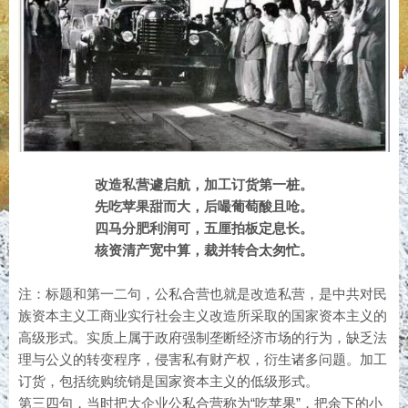
改造私营遽启航，加工订货第一桩。
先吃苹果甜而大，后嘬葡萄酸且呛。
四马分肥利润可，五厘拍板定息长。
核资清产宽中算，裁并转合太匆忙。
注：标题和第一二句，公私合营也就是改造私营，是中共对民
族资本主义工商业实行社会主义改造所采取的国家资本主义的
高级形式。实质上属于政府强制垄断经济市场的行为，缺乏法
理与公义的转变程序，侵害私有财产权，衍生诸多问题。加工
订货，包括统购统销是国家资本主义的低级形式。
第三四句，当时把大企业公私合营称为“吃苹果”，把余下的小