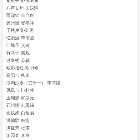
紫萸香慢·施耐庵
八声甘州·关汉卿
雨霖铃·辛弃疾
扬州慢·张孝祥
千秋岁引·陆游
忆旧游·李清照
江城子·贺铸
竹马子·秦观
过秦楼·苏轼
烛影摇红·欧阳修
高阳台·柳永
浪淘沙令（变体一）·李商隐
凤凰台上·杜牧
玉蝴蝶·柳宗元
石州慢·刘禹锡
念奴娇·白居易
洞仙歌·韩愈
满庭芳·杜甫
沁园春·李白