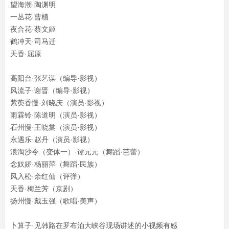
望海潮·陶渊明
一丛花·曹植
夜合花·蔡文姬
鹤冲天·司马迁
天香·屈原
高阳台·张艺谋（编导·影视）
风流子·谢晋（编导·影视）
紫萸香慢·刘晓庆（演员·影视）
雨霖铃·陈道明（演员·影视）
石州慢·王晓棠（演员·影视）
永遇乐·赵丹（演员·影视）
浪淘沙令（变体一）·谭元元（舞蹈·芭蕾）
念奴娇·杨丽萍（舞蹈·民族）
风入松·余红仙（评弹）
天香·梅兰芳（京剧）
扬州慢·戴玉强（歌唱·美声）
卜算子·见韩路在罗布泊大峡谷现场讲述的小视频有感