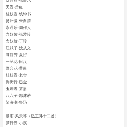
汉宫春·张恨水
天香·萧红
桂枝香·钱钟书
扬州慢·朱自清
永遇乐·周作人
念奴娇·张爱玲
念奴娇·丁玲
江城子·沈从文
满庭芳·夏衍
一丛花·田汉
野合花·曹禺
桂枝香·老舍
御街行·巴金
玉蝴蝶·茅盾
八六子·郭沫若
望海潮·鲁迅
暴雨·风景等（忆王孙十二首）
梦行云·小溪