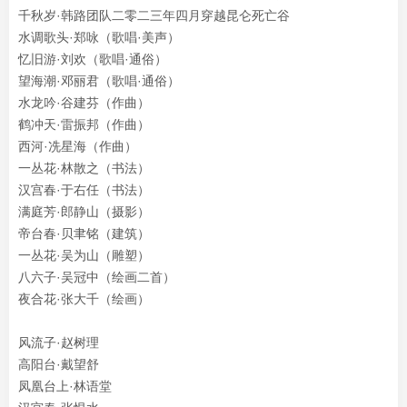
千秋岁·韩路团队二零二三年四月穿越昆仑死亡谷
水调歌头·郑咏（歌唱·美声）
忆旧游·刘欢（歌唱·通俗）
望海潮·邓丽君（歌唱·通俗）
水龙吟·谷建芬（作曲）
鹤冲天·雷振邦（作曲）
西河·冼星海（作曲）
一丛花·林散之（书法）
汉宫春·于右任（书法）
满庭芳·郎静山（摄影）
帝台春·贝聿铭（建筑）
一丛花·吴为山（雕塑）
八六子·吴冠中（绘画二首）
夜合花·张大千（绘画）
风流子·赵树理
高阳台·戴望舒
凤凰台上·林语堂