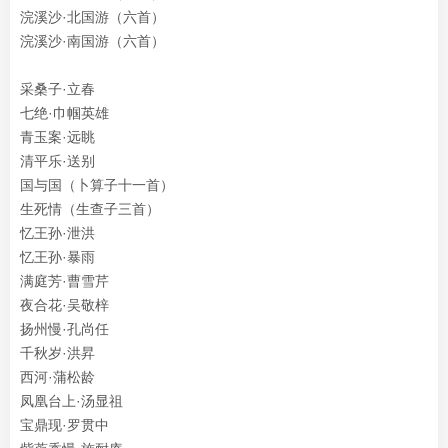
浣溪沙·北国游（六首）
浣溪沙·南国游（六首）
采桑子·立春
七绝·巾帼英雄
青玉案·远眺
清平乐·送别
国与国（卜算子十一首）
生死情（生查子三首）
忆王孙·泄洪
忆王孙·暴雨
满庭芳·曹雪芹
夜合花·吴敬梓
扬州慢·孔尚任
千秋岁·
洪昇
西河·蒲松龄
凤凰台上·汤显祖
宝鼎现·罗贯中