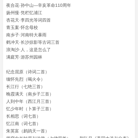
夜合花·孙中山—辛亥革命110周年
扬州慢·凭栏忆浦江
杏花天·李四光等词四首
青玉案·怀念母校
南乡子·河南特大暴雨
鹤冲天·长沙掠影等古词三首
浪淘沙·人，这是怎么了
满庭芳·游苏州园林
纪念屈原（诗词二首）
缅怀先烈（喝火令）
长江行（七绝三首）
晚霞满天（南乡子三首）
人到中年（西江月三首）
忆少年时（卜算子三首）
长相思（词七首）
忆江南（词七首）
朱英富（鹧鸪天一首）