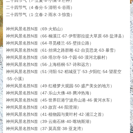
二十四节气（7·立夏·8·小满·9.芒种）
二十四节气（4·春分·5·清明·6·谷雨）
二十四节气（1·立春·2·雨水·3·惊蛰）
神州风景名胜N首（69·火焰山）
神州风景名胜N首（66·楠溪江·67·伊犁那拉提大草原·68·盐津县）
神州风景名胜N首（64·寻觅楼兰·65·壁挂公路）
神州风景名胜N首（61·丝绸之路群雕·62·自贡恐龙·63·暴雪）
神州风景名胜N首（58·塔尔寺·59·个园·60·漠河北极村）
神州风景名胜N首（56·上海梧桐·57·诗和远方）
神州风景名胜N首（51·浔阳·52·稻城亚丁·53·夕阳红·54·望星空
·55·小溪）
神州风景名胜N首（49·红楼梦大观园·50·盛产美女的地方）
神州风景名胜N首（47·乐山大佛·48·腾冲热海）
神州风景名胜N首（45·世界巨港宁波舟山港·46·黄河水车）
神州风景名胜N首（43·故宫·44·阳澄湖）
神州风景名胜N首（41·植物园与黄叶村·42·浦江之首）
神州风景名胜N首（39·云南石林·40·喀纳斯湖）
神州风景名胜N首（37·莫高窟·38·亚龙湾）