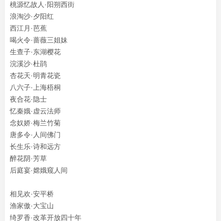
桃源忆故人·阳朔西街
浪淘沙·夕阳红
西江月·芭蕉
喝火令·蔷薇三姐妹
生查子·东湖樱花
浣溪沙·杜鹃
杏花天·明青花瓷
八六子·上海梧桐
夜合花·隐士
忆秦娥·虚云法师
念奴娇·梅兰竹菊
唐多令·人间佛门
长生乐·诗和远方
醉花阴·芳草
后庭宴·嫦娥窥人间
相见欢·安平桥
渔家傲·大宝山
绮罗香·改革开放四十年