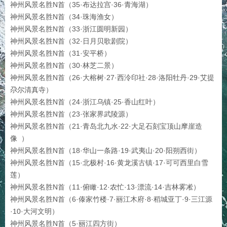
神州风景名胜N首（35·布达拉宫·36·青海湖）
神州风景名胜N首（34·珠海渔女）
神州风景名胜N首（33·浙江圆明新园）
神州风景名胜N首（32·日月贝歌剧院）
神州风景名胜N首（31·安平桥）
神州风景名胜N首（30·林芝二景）
神州风景名胜N首（26·大榕树·27·西泠印社·28·洛阳牡丹·29·艾提
尕尔清真寺）
神州风景名胜N首（24·浙江乌镇·25·香山红叶）
神州风景名胜N首（23·张家界武陵源）
神州风景名胜N首（21·青岛北九水·22·大足石刻宝顶山摩崖造
像 ）
神州风景名胜N首（18·华山一条路·19·武夷山·20·阳朔西街）
神州风景名胜N首（15·北极村·16·黄龙溪古镇·17·可可西里白雪
莲）
神州风景名胜N首（11·俯瞰·12·农忙·13·漂流·14·吉林雾凇）
神州风景名胜N首（6·傣家竹楼·7·丽江木府·8·稻城亚丁·9·三江源
·10·大河文明）
神州风景名胜N首（5·丽江四方街）