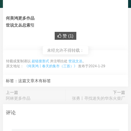
何美鸿更多作品
世说文丛总索引
赞 (
1
)
未经允许不得转载：
转载或复制请以
超链接形式
并注明出处
世说文丛
。
原文地址：
《何美鸿丨春天的集市（三首）》
发布于2024-1-29
标签：这篇文章木有标签
上一篇
下一篇
阿林更多作品
张勇丨寻找迷失的华东火柴厂
评论