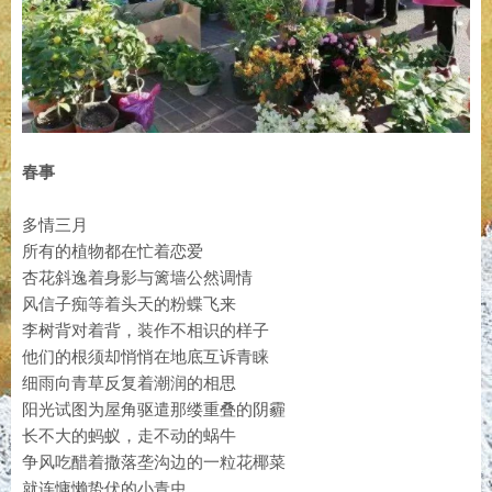
春事
多情三月
所有的植物都在忙着恋爱
杏花斜逸着身影与篱墙公然调情
风信子痴等着头天的粉蝶飞来
李树背对着背，装作不相识的样子
他们的根须却悄悄在地底互诉青睐
细雨向青草反复着潮润的相思
阳光试图为屋角驱遣那缕重叠的阴霾
长不大的蚂蚁，走不动的蜗牛
争风吃醋着撒落垄沟边的一粒花椰菜
就连慵懒蛰伏的小青虫