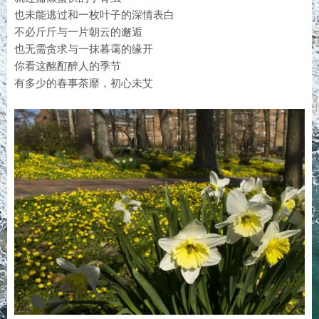
也未能逃过和一枚叶子的深情表白
不必斤斤与一片朝云的邂逅
也无需贪求与一抹暮霭的缘开
你看这酩酊醉人的季节
有多少的春事荼靡，初心未艾