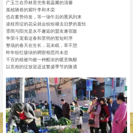
广玉兰在乔林里兜售着蕊瓣的清馨
孤植陋巷的紫叶李和木栾
也在蓄势待发，等一场午后的熏风到来
凌枝而绽的花朵就会纷纷褪去旧梦的羞怯
霏雨与阳光是永不邂逅的盟友兼宿敌
争荣斗宠着这春和景明的暂短时序
整场的春天在生长，花未眠，草不憩
昨年纷红骇绿的稠密相思尚未息
千百的植被均被一种酲浓的暖意唤醒
以竞相的绽放迎迓这繁盛季节的隆遇