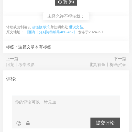
赞 (
6
)
未经允许不得转载：
转载或复制请以
超链接形式
并注明出处
世说文丛
。
原文地址：
《面海丨分别诗待编号460-462》
发布于2024-2-7
标签：这篇文章木有标签
上一篇
下一篇
阿龙丨考亭淡影
北冥有鱼丨梅画贺春
评论
提交评论