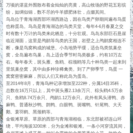
万顷的湛蓝外围散布着金灿灿的亮黄，高山牧场的野花五彩缤
纷，如绸似锦，数不尽的牛羊膘肥体壮，点缀其间。
鸟岛位于青海湖西部环湖西路边，因在鸟类产卵期间遍布鸟蛋
也称蛋岛。鸟岛是青海湖边的鸟类天堂，每年4-6月春夏之交
时有数十万计的鸟类来此栖息，十分壮观。鸟岛东部巨石悬崖
临近湖面，这里是鸬鹚等鸟类的王国，岩壁之上鸬鹚窝相连不
断，像是鸟窝构成的城堡。小岛地势平缓，适合鸟类筑巢垒
窝，全岛遍布鸟巢，岛上适合季节时鸟类极多，约有10万左
右。每年春天，斑头雁、鱼鸥、棕颈鸥等几十种鸟类一起来到
里筑巢垒窝，其中由多种珍稀禽类。到了产卵季节，鸟蛋 一
窝窝密密麻麻，所以人们又称此岛为蛋岛。
至2014年8月，青海鸟种记录增加至222种，分属14目35科，
总数在16万只以上，其中斑头雁2.13余万只、棕头鸥4.5万余
只、鱼鸥8.74万余只、鸬鹚1.12万余只。此外有凤头潜鸭、赤
麻鸭、普通秋沙鸭、鹊鸭、白眼鸭、斑嘴鸭、针尾鸭、大天
鹅、蓑羽鹤、黑颈鹤等。
金银滩草原。草原的西部与青海湖相临，东北部被祁连山环
绕，平均海拔3200米，分为金滩和银滩。一条小河穿流其间，