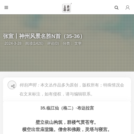
张宣丨神州风景名胜N首（35-36）
2024-3-28
阅读(1426)
评论(0)
分类：
文学
特别声明：
本文丛作品多为原创，版权所有；特殊情况会
在文末标注，如有侵权，请与编辑联系。
35.临江仙（格二）·布达拉宫
壁立依山构筑，群楼气贯苍穹。
横空出世庙堂隆。僧舍和佛殿，灵塔与寝宫。