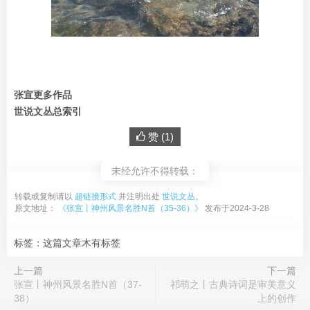
张宣更多作品
世说文丛总索引
赞 (
1
)
未经允许不得转载：
转载或复制请以
超链接形式
并注明出处
世说文丛
。
原文地址：
《张宣丨神州风景名胜N首（35-36）》
发布于2024-3-28
标签：这篇文章木有标签
上一篇
下一篇
张宣丨神州风景名胜N首（37-
祁萌之丨古典诗词是审美意义
38）
上的创作