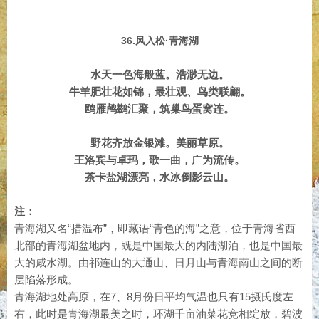
36.风入松·青海湖
水天一色海般蓝。浩渺无边。
牛羊肥壮花如锦，最壮观、鸟类联翩。
鸥雁鸬鹚汇聚，筑巢鸟蛋窝连。
野花齐放金银滩。美丽草原。
王洛宾与卓玛，歌一曲，广为流传。
茶卡盐湖漂亮，水冰倒影云山。
注：
青海湖又名“措温布”，即藏语“青色的海”之意，位于青海省西
北部的青海湖盆地内，既是中国最大的内陆湖泊，也是中国最
大的咸水湖。由祁连山的大通山、日月山与青海南山之间的断
层陷落形成。
青海湖地处高原，在7、8月份日平均气温也只有15摄氏度左
右，此时是青海湖最美之时，环湖千亩油菜花竞相绽放，碧波