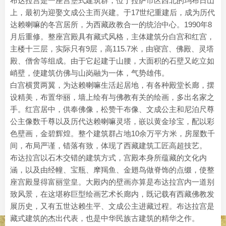
布达拉宫是一座宫堡式建筑群，位于拉萨市区西北的玛布日山
上，最初为迎娶文成公主而兴建。于17世纪重建后，成为历代
达赖喇嘛的冬宫居所，为西藏政教合一的统治中心。1990年8
月后重修。整座宫殿具有藏式风格，主体建筑分白宫和红宫，
主楼十三层，实际只有9层，高115.7米，由寝宫、佛殿、灵塔
殿、僧舍等组成。由于它起建于山腰，大面积的石壁又屹立如
峭壁，使建筑仿佛与山岗融为一体，气势雄伟。
白宫横贯两翼，为达赖喇嘛生活起居地，有各种殿堂长廊，摆
设精美，布置华丽，墙上绘有与佛教有关的绘画，多出名家之
手。红宫居中，供奉佛像，松赞干布像、文成公主和尼泊尺尊
公主像数千尊以及历代达赖喇嘛灵塔，嵌以黄金珍宝，配以彩
色壁画，金碧辉煌。整个建筑群占地10余万平方米，房屋数千
间，布局严谨，错落有致，体现了西藏建筑工匠高超技艺。
布达拉宫以石木交错的建筑方式，宫殿本身所蕴藏的文化内
涵，以及由经幢、宝瓶、摩羯鱼、金翅鸟做脊饰的点缀，使整
座宫殿显得富丽堂皇。大殿内的壁画亦算是布达拉宫内一道别
致风景，在这堪称巨型绘画艺术长廊内，既记载有西藏佛教发
展历史，又有五世达赖生平、文成公主进藏过程。布达拉宫是
藏式建筑的杰出代表，也是中华民族古建筑的精华之作。