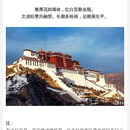
墩厚花岗墙体，红白宫殿金瓶。
文成松赞共融荣。长廊多绘画，达赖展生平。
注：