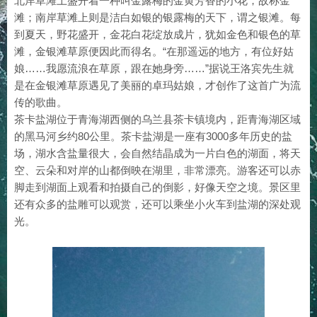
北岸草滩上盛开着一种叫金露梅的金黄芳香的小花，故称金
滩；南岸草滩上则是洁白如银的银露梅的天下，谓之银滩。每
到夏天，野花盛开，金花白花绽放成片，犹如金色和银色的草
滩，金银滩草原便因此而得名。“在那遥远的地方，有位好姑
娘……我愿流浪在草原，跟在她身旁……”据说王洛宾先生就
是在金银滩草原遇见了美丽的卓玛姑娘，才创作了这首广为流
传的歌曲。
茶卡盐湖位于青海湖西侧的乌兰县茶卡镇境内，距青海湖区域
的黑马河乡约80公里。茶卡盐湖是一座有3000多年历史的盐
场，湖水含盐量很大，会自然结晶成为一片白色的湖面，将天
空、云朵和对岸的山都倒映在湖里，非常漂亮。游客还可以赤
脚走到湖面上观看和拍摄自己的倒影，好像天空之境。景区里
还有众多的盐雕可以观赏，还可以乘坐小火车到盐湖的深处观
光。