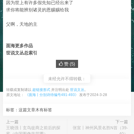
因为世上有许多假先知已经出来了
求你将能辨别诸灵的恩赐赐给我
父啊，天地的主
面海更多作品
世说文丛总索引
赞 (
5
)
未经允许不得转载：
转载或复制请以
超链接形式
并注明出处
世说文丛
。
原文地址：
《面海丨分别诗待编号491-493》
发布于2024-3-28
标签：这篇文章木有标签
上一篇
下一篇
王晓强丨玄鸟徙商之前后的探
张宣丨神州风景名胜N首（39-
索（中国图像学苗圃）
40）