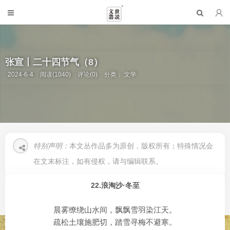
张宣丨二十四节气（8）
2024-6-4
阅读(1040)
评论(0)
分类：
文学
特别声明：
本文丛作品多为原创，版权所有；特殊情况会
在文末标注，如有侵权，请与编辑联系。
22.浪淘沙·冬至
晨雾缭绕山水间，飘飘雪羽染江天。
疏松土壤施肥切，踏雪寻梅不避寒。