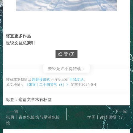
张宣更多作品
世说文丛总索引
赞 (
3
)
未经允许不得转载：
转载或复制请以
超链接形式
并注明出处
世说文丛
。
原文地址：
《张宣丨二十四节气（8）》
发布于2024-6-4
标签：这篇文章木有标签
上一篇
下一篇
张勇丨青岛水族馆与星浦水族
学周丨读经偶得（7）
馆