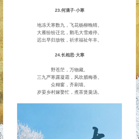
23.何满子·小寒
地冻天寒数九，飞花杨柳晚晴。
大雁纷纷迁北，鹅毛大雪难停。
迟出早归放牧，祈求福祉年丰。
24.长相思·大寒
野苍茫，万物藏。
三九严寒露凝霜，风吹腊梅香。
众糊窗，齐刷墙。
岁晏乡村嫁娶忙，煮茶煲羹汤。