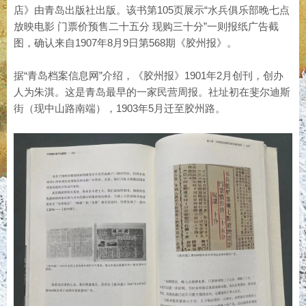
店》由青岛出版社出版。该书第105页展示“水兵俱乐部晚七点
放映电影 门票价预售二十五分 现购三十分”一则报纸广告截
图，确认来自1907年8月9日第568期《胶州报》。
据“青岛档案信息网”介绍，《胶州报》1901年2月创刊，创办
人为朱淇。这是青岛最早的一家民营周报。社址初在斐尔迪斯
街（现中山路南端），1903年5月迁至胶州路。