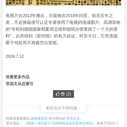
电视片在2013年播出，出版物在2018年问世。前后五年之
差，不必推敲便可认定专著借用了电视的现成图片。高调宣称
的“专程到德国国家档案馆总馆和报纸分馆查阅了一个月的资
料”，从而得到《胶州报》的有力佐证。时至今日，它究竟隐
匿于何处而不再横空出世呢。
2024.7.12
张勇更多作品
世说文丛总索引
赞 (
2
)
未经允许不得转载：
转载或复制请以
超链接形式
并注明出处
世说文丛
。
原文地址：
《张勇丨湖北路17号的报纸佐证究竟来自何处》
发布于2024-7-