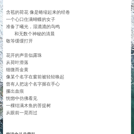
含苞的荷花 像是蜷缩起来的经卷
一个心口住满蝴蝶的女子
准备了曦光，湿漉漉的鸟鸣
和无数个神秘的清晨
敬等缓缓打开
花开的声音似露珠
从荷叶滑落
细微而金黄
像某个名字在窗前被轻轻唤起
曾有人把这个名字握在手心
攥出血痕
恍惚中仿佛看见
一棵结满木鱼的菩提树
从眼前一晃而过