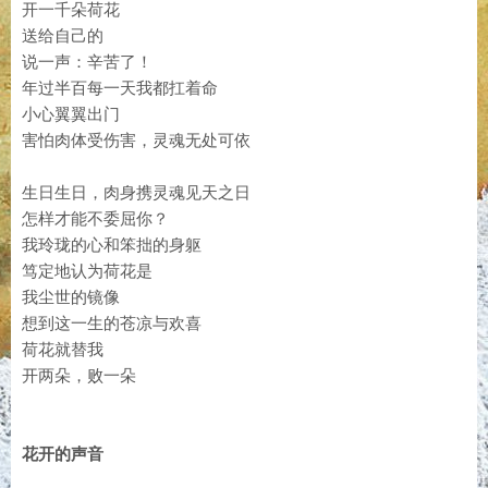
开一千朵荷花
送给自己的
说一声：辛苦了！
年过半百每一天我都扛着命
小心翼翼出门
害怕肉体受伤害，灵魂无处可依
生日生日，肉身携灵魂见天之日
怎样才能不委屈你？
我玲珑的心和笨拙的身躯
笃定地认为荷花是
我尘世的镜像
想到这一生的苍凉与欢喜
荷花就替我
开两朵，败一朵
花开的声音