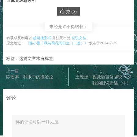
世说文丛总索引
赞 (
3
)
未经允许不得转载：
转载或复制请以
超链接形式
并注明出处
世说文丛
。
原文地址：
《路小曼丨我与荷花同日生（二首）》
发布于2024-7-29
标签：这篇文章木有标签
上一篇
下一篇
陈瑶本丨我眼中的撒哈拉
王晓强丨视觉语言修辞说——
我的旧说新述（中）
评论