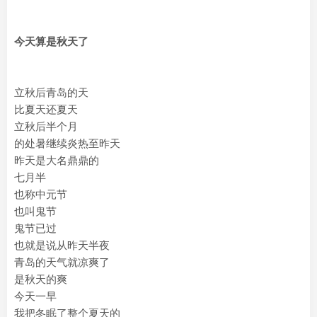
今天算是秋天了
立秋后青岛的天
比夏天还夏天
立秋后半个月
的处暑继续炎热至昨天
昨天是大名鼎鼎的
七月半
也称中元节
也叫鬼节
鬼节已过
也就是说从昨天半夜
青岛的天气就凉爽了
是秋天的爽
今天一早
我把冬眠了整个夏天的