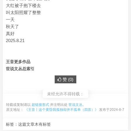
大红被子抱下楼去
叫太阳照耀了整整
一天
秋天了
真好
2025.8.21
王音更多作品
世说文丛总索引
赞 (
0
)
未经允许不得转载：
转载或复制请以
超链接形式
并注明出处
世说文丛
。
原文地址：
《王音丨这个黄昏我孤独却并不孤单（四首）》
发布于2024-8-7
标签：这篇文章木有标签