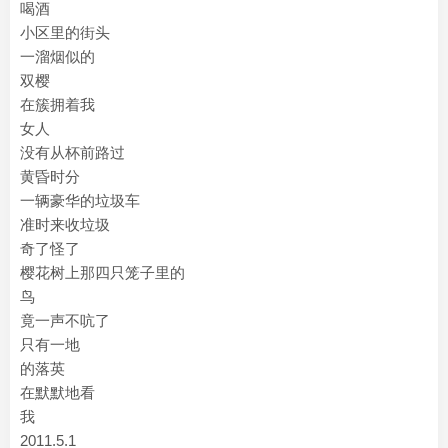
喝酒
小区里的街头
一溜烟似的
双樱
在簇拥着我
女人
没有从杯前路过
黄昏时分
一辆豪华的垃圾车
准时来收垃圾
奇了怪了
樱花树上那四只笼子里的
鸟
竟一声不吭了
只有一地
的落英
在默默地看
我
2011.5.1