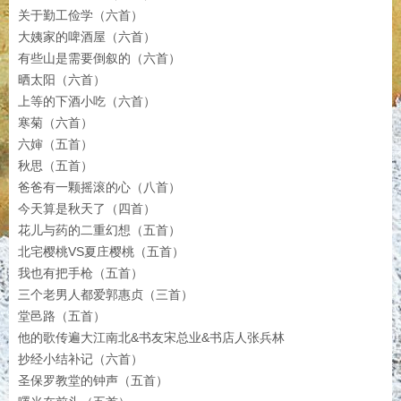
关于勤工俭学（六首）
大姨家的啤酒屋（六首）
有些山是需要倒叙的
（六首）
晒太阳（六首）
上等的下酒小吃
（六首）
寒菊（六首）
六婶（五首）
秋思（五首）
爸爸有一颗摇滚的心（八首）
今天算是秋天了（四首）
花儿与药的二重幻想（五首）
北宅樱桃VS夏庄樱桃
（五首）
我也有把手枪
（五首）
三个老男人都爱郭惠贞（三首）
堂邑路（五首）
他的歌传遍大江南北&书友宋总业&书店人张兵林
抄经小结补记（六首）
圣保罗教堂的钟声（五首）