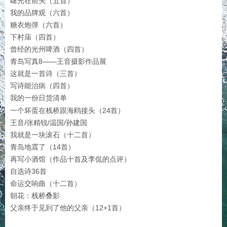
曙光在前头（五首）
我的品牌观（六首）
糖衣炮弹（六首）
下村庙（四首）
曾经的光州啤酒（四首）
青岛写真8——王音摄影作品展
这就是一首诗（三首）
写诗能治病（四首）
我的一份日货清单
一个坏蛋在栈桥跟海鸥接头（24首）
王音/张精锐/温国/孙建国
我就是一块滚石（十二首）
青岛地震了（14首）
再写小酒馆（作品十首及李侃的点评）
自选诗36首
命运交响曲（十二首）
朝花：栈桥叠影
父亲终于见到了他的父亲（12+1首）