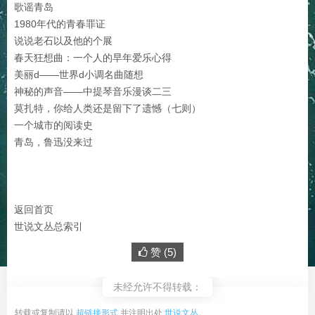
歌谣青岛
1980年代的青春罪证
说说老石以及他的个展
春天狂想曲：一个人的早年爱乐心得
美丽d——世界d小调名曲随想
神秘的声音——中提琴音乐漫谈二三
莫扎特，你给人类还是留下了遗憾（七则）
一个城市的阅读史
青岛，鲁迅没来过
返回首页
世说文丛总索引
赞 (
5
)
未经允许不得转载：
转载或复制请以
超链接形式
并注明出处
世说文丛
。