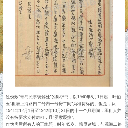
这份致“青岛民事调解处”的诉求书，以1940年5月1日起，叶伯
玉“租居上海路四二号内一号房二间”为租赁标的。但是，从
1941年12月1日至1942年10月31日的十一个月期间，承租人并
没有按要求支付房租，且“屡索屡搪”。
作为房屋所有人的王统照，时年45岁、籍贯诸城，与观海二路