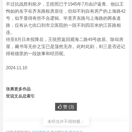
不过抗战胜利前夕，王统照已于1945年7月由沪返青。他以王
恂如的名字在齐东路租房居住，但却不到自有房产的上海路42
号，似乎显得有些不合逻辑。毕竟齐东路与上海路的两条道
路，仅有从七街口到市立医院的一段不到四百米的江苏路相
连。
待至8月日本投降后，王统照返回观海二路49号故居。除却房
屋，藏书等无价之宝已是荡然无存。此时此刻，剑三是否还记
得裕德里的一段故事和经历呢。
2024.11.10
张勇更多作品
世说文丛总索引
赞 (
3
)
未经允许不得转载：