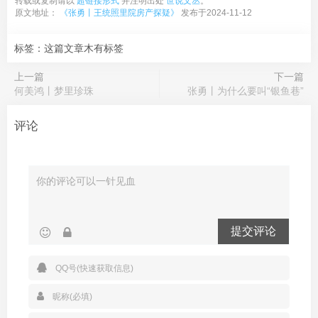
转载或复制请以
超链接形式
并注明出处
世说文丛
。
原文地址：
《张勇丨王统照里院房产探疑》
发布于2024-11-12
标签：这篇文章木有标签
上一篇
下一篇
何美鸿丨梦里珍珠
张勇丨为什么要叫“银鱼巷”
评论
提交评论