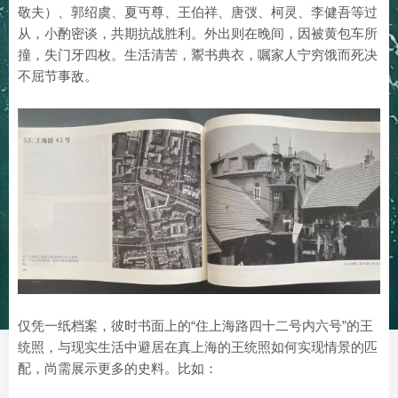
敬夫）、郭绍虞、夏丏尊、王伯祥、唐弢、柯灵、李健吾等过
从，小酌密谈，共期抗战胜利。外出则在晚间，因被黄包车所
撞，失门牙四枚。生活清苦，鬻书典衣，嘱家人宁穷饿而死决
不屈节事敌。
仅凭一纸档案，彼时书面上的“住上海路四十二号内六号”的王
统照，与现实生活中避居在真上海的王统照如何实现情景的匹
配，尚需展示更多的史料。比如：