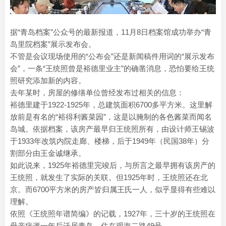
据“青岛档案”公众号的最新报道，11月8日档案馆成功举办“青
岛里院档案”展示发布会。
不管是会议现场使用的“公布会”还是新闻稿件用词的“展示发布
会”，一条“王统照曾是裕德里业主”的确凿消息，恐怕要给王统
照研究添加新的内容。
去年某时，房屋的修缮单位曾经发布过相关的信息：
裕德里建于1922-1925年，总建筑面积6700多平方米。这里解
放前是有名的“裕得利酱菜园”，这是以腌制的各色酱菜而闻名
岛城。依据档案，该房产最早归王统照所有，由设计师王锡波
于1933年改筑内院走廊、楼梯，后于1949年（民国38年）分
割部分由王金诚继承。
如此说来，1925年裕德里完竣后，与所言之最早拥有该房产的
王统照，就发生了实际的关联。但1925年时，王统照还在北
京。而6700平方米的房产皆归属王氏一人，似乎显得有些难以
理解。
依照《王统照年谱简编》的记载，1927年，三十岁的王统照在
母亲病逝一年后迁居青岛、住在观海二路49号。