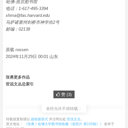
哈佛-燕京图书馆
电话：1-617-495-3394
xhma@fas.harvard.edu
马萨诸塞州剑桥市神学街2号
邮编：02138
原载 rossen
2024年11月29日 00:01 山东
张勇更多作品
世说文丛总索引
赞 (
3
)
未经允许不得转载：
转载或复制请以
超链接形式
并注明出处
世说文丛
。
原文地址：
《张勇丨哈佛大学图书馆收藏《老照片·第155辑》》
发布于