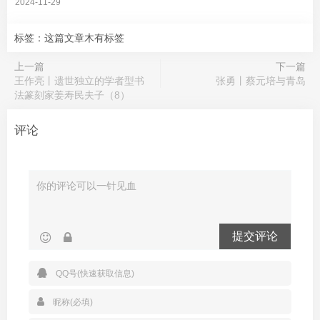
2024-11-29
标签：这篇文章木有标签
上一篇
下一篇
王作亮丨遗世独立的学者型书
张勇丨蔡元培与青岛
法篆刻家姜寿民夫子（8）
评论
提交评论