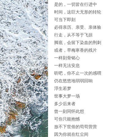
是的，一切皆在行进中
时间，这巨大无形的转轮
可当下即刻
必得亲历、亲受、亲体验
行走，从不等于飞掠
脚底，会留下染血的荆刺
或者，早梅寒香的残片
一样刻骨铭心
一样无法安息
听吧，你不止一次的感喟
仍在悠悠地弱弱回响
浮生若梦
世事大梦一场
多少后来者
曾一刻同怀此想
可你只能抱憾
放不下世俗的苟苟营营
因为你就在红尘间