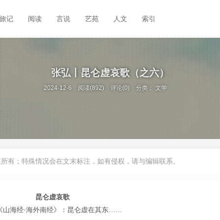
旅记
阅读
言说
艺苑
人文
索引
张弘丨昆仑虚哀歌（之六）
2024-12-6
阅读(892)
评论(0)
分类：
文学
权所有；特殊情况会在文末标注，如有侵权，请与编辑联系。
昆仑虚哀歌
《山海经·海外南经》：昆仑虚在其东……