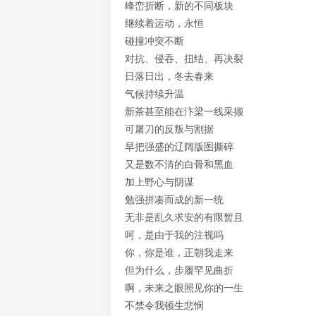
峰峦折断，新的不同板块
继续着运动，永恒
碰撞冲突不断
对抗、侵吞、扭结、再决裂
日落日出，冬去春来
气候持续升温
新茶甚至能在汴梁一线采撷
可屠刀的反叛与割据
早把强盛的辽阔版图撕碎
又是数不清的白骨和黑血
加上野心与阴谋
勉强拼凑而成的新一统
无非是乱久求安的有限暂且
呵，是由于我的注视吗
你，你是谁，正朝我走来
但为什么，步履罕见曲折
啊，未来之眼照见你的一生
不禁令我顿生悲悯