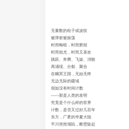
无量数的粒子或波纹
被弹射被振荡
时而晦暗，时而辉煌
时而怨尤，时而又喜欢
跳跃、奔腾、飞旋、消散
再涌现、分裂、聚合
在幽冥王国，无始无终
无边无际的疆域
假如没有时间计数
——那是人类的发明
究竟是个什么样的世界
计数，是否又过好几百年
东方，广袤的华夏大陆
平川突然塌陷，断壁陡起