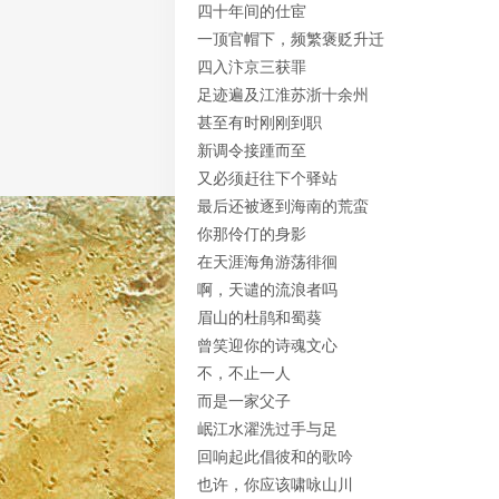
四十年间的仕宦
一顶官帽下，频繁褒贬升迁
四入汴京三获罪
足迹遍及江淮苏浙十余州
甚至有时刚刚到职
新调令接踵而至
又必须赶往下个驿站
最后还被逐到海南的荒蛮
你那伶仃的身影
在天涯海角游荡徘徊
啊，天谴的流浪者吗
眉山的杜鹃和蜀葵
曾笑迎你的诗魂文心
不，不止一人
而是一家父子
岷江水濯洗过手与足
回响起此倡彼和的歌吟
也许，你应该啸咏山川