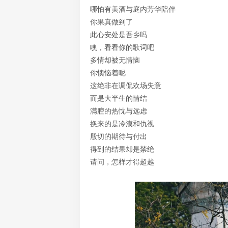
哪怕有美酒与庭内芳华陪伴
你果真做到了
此心安处是吾乡吗
噢，看看你的歌词吧
多情却被无情恼
你懊恼着呢
这绝非在调侃欢场失意
而是大半生的情结
满腔的热忱与远虑
换来的是冷漠和仇视
殷切的期待与付出
得到的结果却是禁绝
请问，怎样才得超越