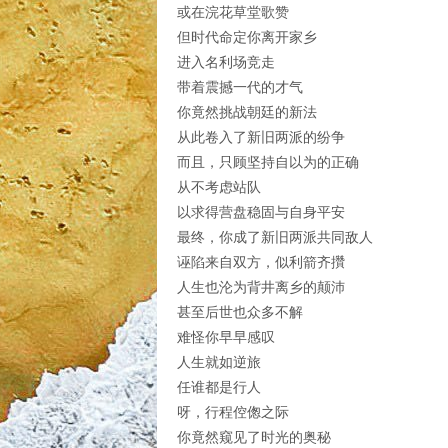
或在浣花草堂歌赞
但时代命定你离开家乡
进入名利场竞走
带着震撼一代的才气
你竟然挑战朝廷的新法
从此卷入了新旧两派的纷争
而且，只顾坚持自以为的正确
从不考虑站队
以求得营盘稳固与自身平安
最终，你成了新旧两派共同敌人
诬陷来自双方，似利箭齐攢
人生也沦为背井离乡的颠沛
甚至后世也众多不解
难怪你早早感叹
人生就如逆旅
任谁都是行人
呀，行程倥偬之际
你竟然窥见了时光的奥秘