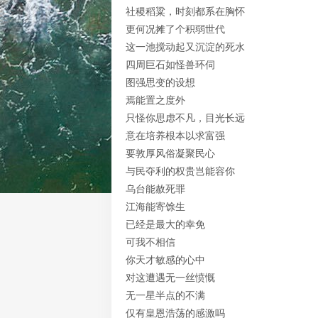
社稷稻粱，时刻都系在胸怀
更何况摊了个积弱世代
这一池搅动起又沉淀的死水
四周巨石如怪兽环伺
图强思变的设想
焉能置之度外
只怪你思虑不凡，目光长远
意在培养根本以求富强
要敦厚风俗凝聚民心
与民夺利的权贵岂能容你
乌台能赦死罪
江海能寄馀生
已经是最大的幸免
可我不相信
你天才敏感的心中
对这遭遇无一丝愤慨
无一星半点的不满
仅有皇恩浩荡的感激吗