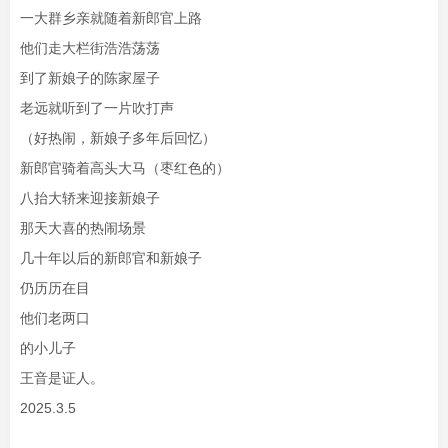
一大群乡亲就随着新郎官上路
他们走大栏街浩浩荡荡
到了新娘子的陈家屋子
老远就听到了一片吹打声
（好热闹，新娘子多年后回忆）
新郎官骑着高头大马（枣红色的）
八抬大轿来迎接新娘子
那天大喜的热闹场景
几十年以后的新郎官和新娘子
仍历历在目
他们老两口
的小儿子
王音是证人。
2025.3.5