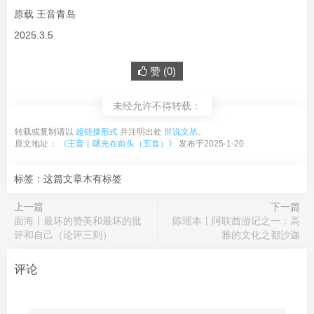
原载 王音青岛
2025.3.5
赞 (
0
)
未经允许不得转载：
转载或复制请以
超链接形式
并注明出处
世说文丛
。
原文地址：
《​王音丨曙光在前头（五首）》
发布于2025-1-20
标签：这篇文章木有标签
上一篇
下一篇
面海丨最坏的赞美和最坏的批
陈瑶本丨阿联酋游记之一：高
评和自己（论评三则）
雅的文化之都沙迦
评论